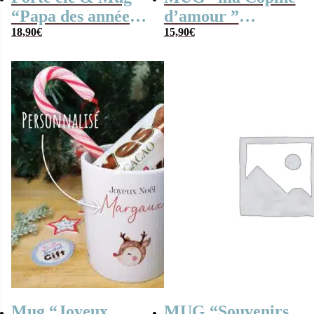
“Papa des années
d’amour ”
80” rempli de
18,90
€
bonbons rétro 90 –
15,90
€
bonbons rétro –
Cadeau Copine
Cadeau Papa
Mug “Joyeux
MUG “Souvenirs