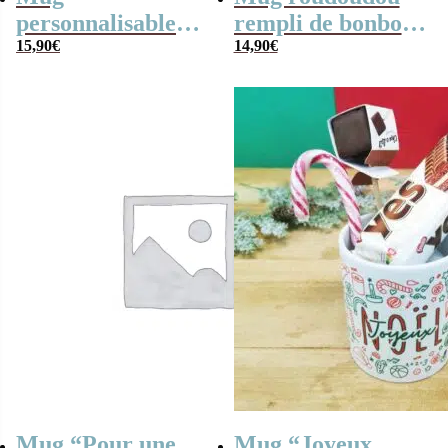
personnalisable
rempli de bonbons
“Je suis un papa
15,90
€
rétro
14,90
€
qui déchire” et ses
bonbons des
années 60
Mug “Pour une
Mug “Joyeux