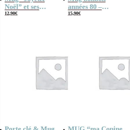
Noël” et ses
années 80 –
guimauves coeurs
12,90
€
Collection “VHS
15,90
€
x10
80”
Porte clé & Mug
MUG “ma Copine