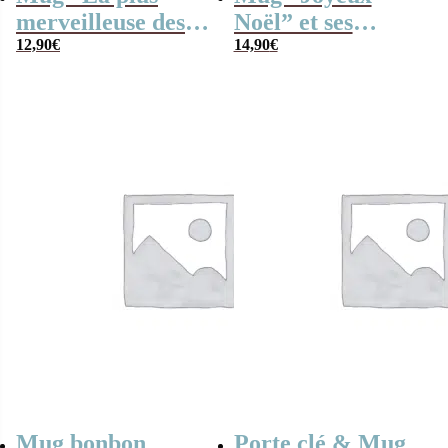
merveilleuse des
Noël” et ses
mamans” et ses
12,90
€
confiseries rétro –
14,90
€
guimauves coeurs
Cadeau Noël
x10
Mug bonbon
Porte clé & Mug