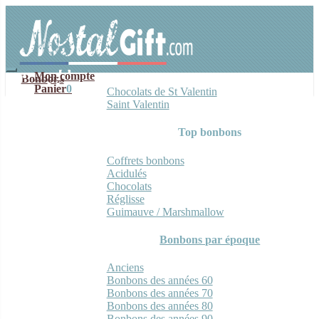
Aller
Aller
à
au
la
contenu
navigation
Mon compte
Bonbons
Panier
0
Chocolats de St Valentin
Saint Valentin
Top bonbons
Coffrets bonbons
Acidulés
Chocolats
Réglisse
Guimauve / Marshmallow
Bonbons par époque
Anciens
Bonbons des années 60
Bonbons des années 70
Bonbons des années 80
Bonbons des années 90