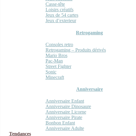
Casse-tête
Loisirs créatifs
Jeux de 54 cartes
Jeux d’exterieur
Retrogaming
Consoles retro
Retrogaming – Produits dérivés
Mario Bros
Pac-Man
Street Fighter
Sonic
Minecraft
Anniversaire
Anniversaire Enfant
Anniversaire Dinosaure
Anniversaire Licorne
Anniversaire Pirate
Bonbon Enfant
Anniversaire Adulte
Tendances