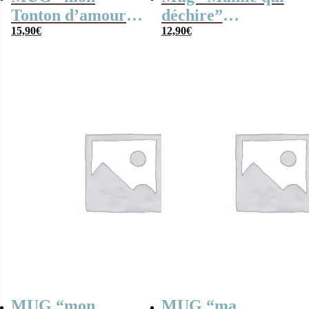
Tonton d’amour ”
déchire”
bonbons rétro 90 –
15,90
€
personnalisable et
12,90
€
Cadeau Tonton
ses guimauves
coeurs x10 –
Cadeau Grand-
Mère
MUG “mon
MUG “ma