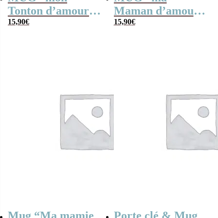
Tonton d’amour ”
Maman d’amour ”
bonbons rétro 70 –
15,90
€
bonbons rétro 70 –
15,90
€
Cadeau Tonton
Cadeau Maman
Mug “Ma mamie
Porte clé & Mug