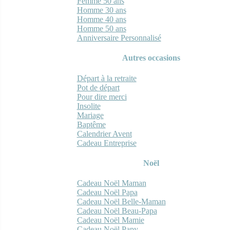
Femme 50 ans
Homme 30 ans
Homme 40 ans
Homme 50 ans
Anniversaire Personnalisé
Autres occasions
Départ à la retraite
Pot de départ
Pour dire merci
Insolite
Mariage
Baptême
Calendrier Avent
Cadeau Entreprise
Noël
Cadeau Noël Maman
Cadeau Noël Papa
Cadeau Noël Belle-Maman
Cadeau Noël Beau-Papa
Cadeau Noël Mamie
Cadeau Noël Papy