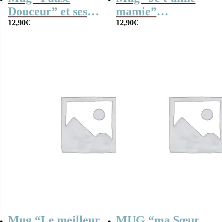
Douceur” et ses
mamie”
caramels (x30)
12,90
€
personnalisable et
12,90
€
ses guimauves
coeurs x10
Mug “Le meilleur
MUG “ma Sœur