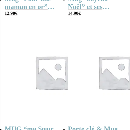
maman en or”
Noël” et ses
rempli de coeur en
12,90
€
chocolats rétro
14,90
€
guimauve X 10
MUG “ma Sœur
Porte clé & Mug