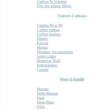
Cadeau St Valentin
Fête des grands Mères
Univers Cadeaux
Cinéma 80 et 90
Coffret cadeau
Coffret bonbon
Disney
Kawaii
Manga
Musique, les classiques
Series cultes
Maitresse Noël
Retrogaming
Coquin
Pour la famille
Maman
Belle-Maman
Papa
Beau-Papa
Frère