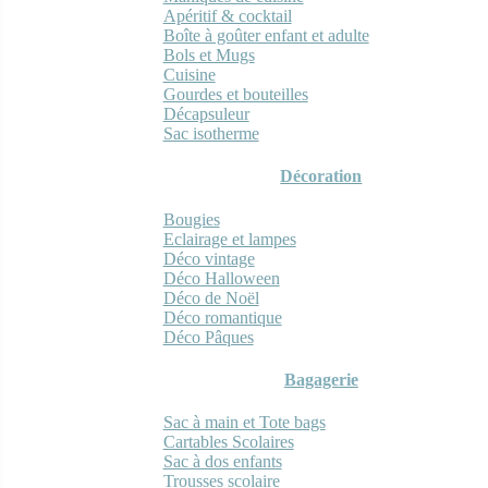
Apéritif & cocktail
Boîte à goûter enfant et adulte
Bols et Mugs
Cuisine
Gourdes et bouteilles
Décapsuleur
Sac isotherme
Décoration
Bougies
Eclairage et lampes
Déco vintage
Déco Halloween
Déco de Noël
Déco romantique
Déco Pâques
Bagagerie
Sac à main et Tote bags
Cartables Scolaires
Sac à dos enfants
Trousses scolaire