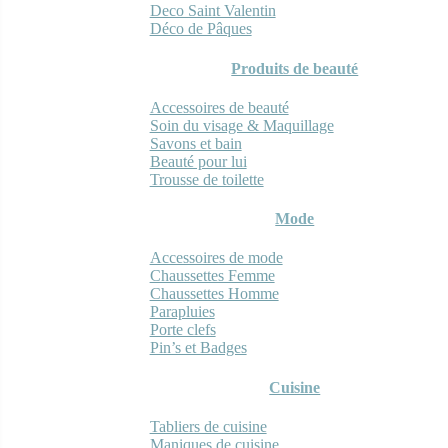
Deco Saint Valentin
Déco de Pâques
Produits de beauté
Accessoires de beauté
Soin du visage & Maquillage
Savons et bain
Beauté pour lui
Trousse de toilette
Mode
Accessoires de mode
Chaussettes Femme
Chaussettes Homme
Parapluies
Porte clefs
Pin’s et Badges
Cuisine
Tabliers de cuisine
Maniques de cuisine