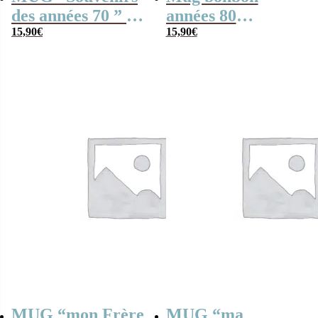
des années 70 ” –
années 80
Bonbons rétro 70
15,90
€
“J’adore quand un
15,90
€
plan se déroule
sans accroc”
MUG “mon Frère
MUG “ma