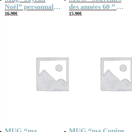
Noël” personnalisé
des années 60 ” –
et ses confiseries
16,90
€
Bonbons rétro 60
15,90
€
rétro – Renne de
Noël – Cadeau
Noël
MUG “ma
MUG “ma Copine