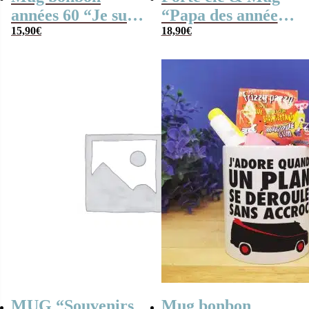
années 60 “Je suis
“Papa des années
une maman qui
15,90
€
70” rempli de
18,90
€
déchire” – cadeau
bonbons rétro –
personnalisable
Cadeau Papa
MUG “Souvenirs
Mug bonbon