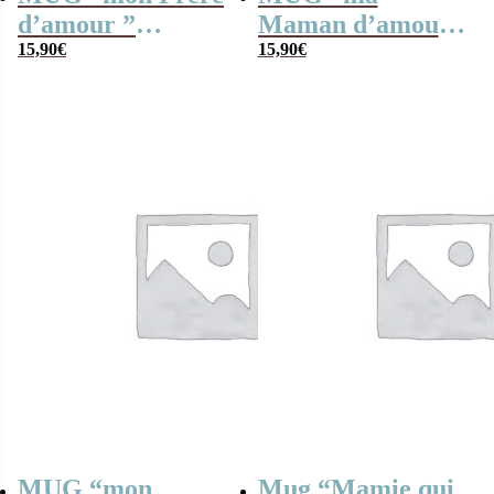
d’amour ”
Maman d’amour ”
bonbons rétro 80 –
15,90
€
bonbons rétro 80 –
15,90
€
Cadeau Frère
Cadeau Maman
MUG “mon
Mug “Mamie qui