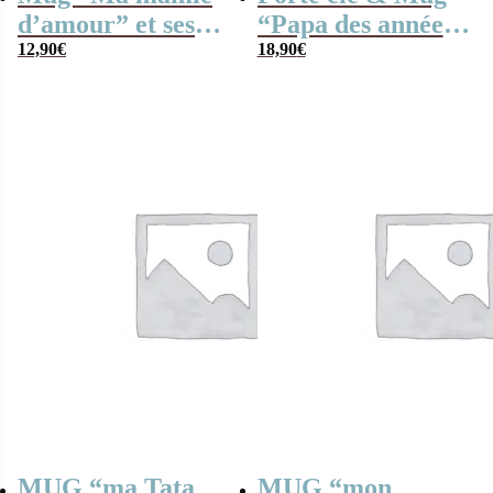
d’amour” et ses
“Papa des années
guimauves coeurs
12,90
€
90” rempli de
18,90
€
x10
bonbons rétro –
Cadeau Papa
MUG “ma Tata
MUG “mon