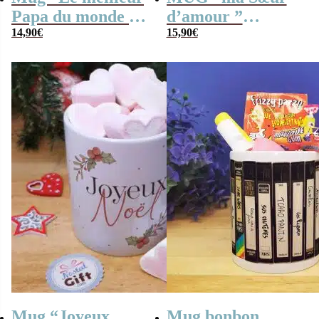
Papa du monde et
d’amour ”
de l’univers”
14,90
€
bonbons rétro 90 –
15,90
€
rempli de nougats
Cadeau Sœur
x10
Mug “Joyeux
Mug bonbon