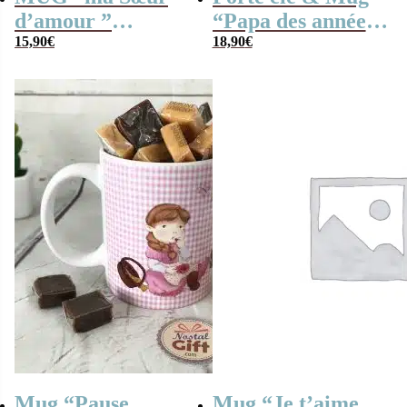
d’amour ”
“Papa des années
bonbons rétro 80 –
15,90
€
60” rempli de
18,90
€
Cadeau Sœur
bonbons rétro –
Cadeau Papa
Mug “Pause
Mug “Je t’aime