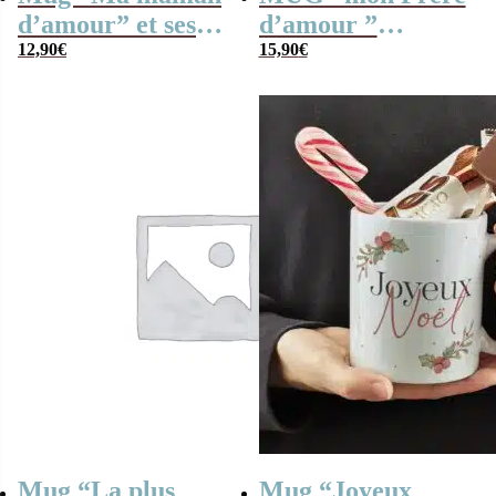
d’amour” et ses
d’amour ”
guimauves coeurs
12,90
€
bonbons rétro 90 –
15,90
€
x10
Cadeau frère
Mug “La plus
Mug “Joyeux