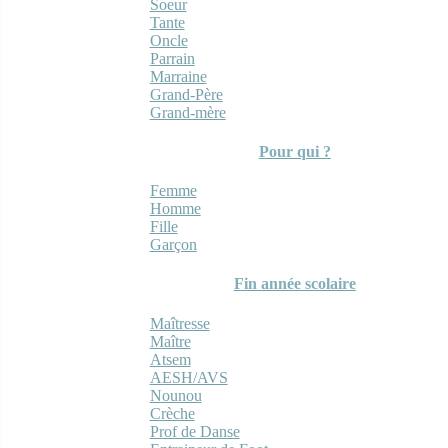
Soeur
Tante
Oncle
Parrain
Marraine
Grand-Père
Grand-mère
Pour qui ?
Femme
Homme
Fille
Garçon
Fin année scolaire
Maîtresse
Maître
Atsem
AESH/AVS
Nounou
Crèche
Prof de Danse