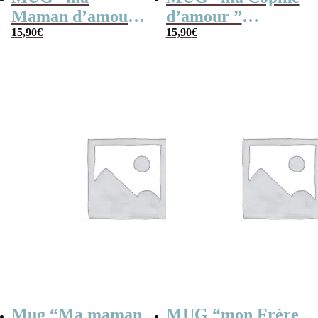
Maman d’amour ”
d’amour ”
bonbons rétro 60 –
15,90
€
bonbons rétro 80 –
15,90
€
Cadeau Maman
Cadeau copine
Mug “Ma maman
MUG “mon Frère