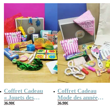
Coffret Cadeau
Coffret Cadeau
« Jouets des
Mode des années
années 80 » –
36,90
€
80/90
36,90
€