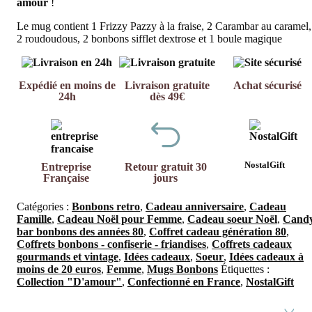
amour
!
Le mug contient 1 Frizzy Pazzy à la fraise, 2 Carambar au caramel,
2 roudoudous, 2 bonbons sifflet dextrose et 1 boule magique
Expédié en moins de
Livraison gratuite
Achat sécurisé
24h
dès 49€
NostalGift
Entreprise
Retour gratuit 30
Française
jours
Catégories :
Bonbons retro
,
Cadeau anniversaire
,
Cadeau
Famille
,
Cadeau Noël pour Femme
,
Cadeau soeur Noël
,
Cand
bar bonbons des années 80
,
Coffret cadeau génération 80
,
Coffrets bonbons - confiserie - friandises
,
Coffrets cadeaux
gourmands et vintage
,
Idées cadeaux
,
Soeur
,
Idées cadeaux à
moins de 20 euros
,
Femme
,
Mugs Bonbons
Étiquettes :
Collection "D'amour"
,
Confectionné en France
,
NostalGift