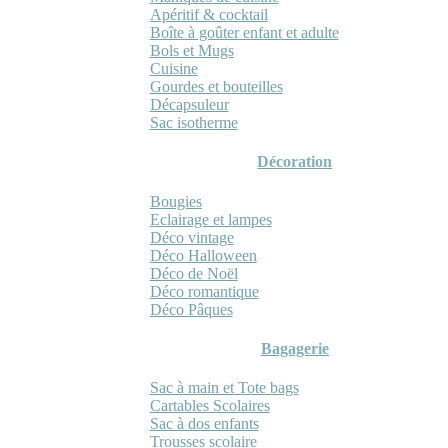
Apéritif & cocktail
Boîte à goûter enfant et adulte
Bols et Mugs
Cuisine
Gourdes et bouteilles
Décapsuleur
Sac isotherme
Décoration
Bougies
Eclairage et lampes
Déco vintage
Déco Halloween
Déco de Noël
Déco romantique
Déco Pâques
Bagagerie
Sac à main et Tote bags
Cartables Scolaires
Sac à dos enfants
Trousses scolaire