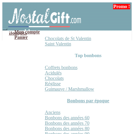
Aller
Aller
Promo !
Promo !
à
au
la
contenu
navigation
Mon compte
Bonbons
Panier
Chocolats de St Valentin
Saint Valentin
Top bonbons
Coffrets bonbons
Acidulés
Chocolats
Réglisse
Guimauve / Marshmallow
Bonbons par époque
Anciens
Bonbons des années 60
Bonbons des années 70
Bonbons des années 80
Bonbons des années 90