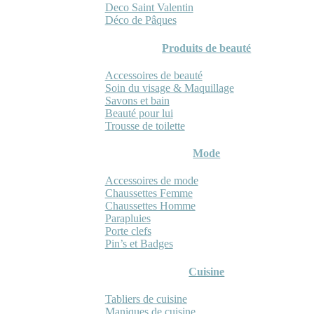
Deco Saint Valentin
Déco de Pâques
Produits de beauté
Accessoires de beauté
Soin du visage & Maquillage
Savons et bain
Beauté pour lui
Trousse de toilette
Mode
Accessoires de mode
Chaussettes Femme
Chaussettes Homme
Parapluies
Porte clefs
Pin’s et Badges
Cuisine
Tabliers de cuisine
Maniques de cuisine