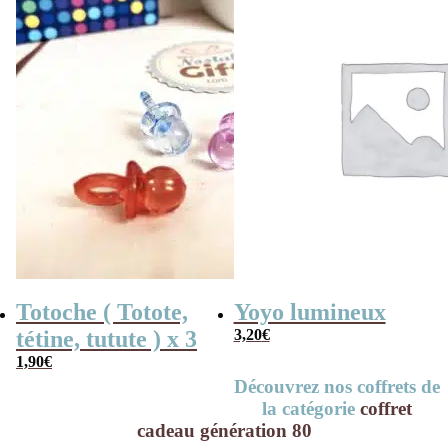
Totoche ( Totote,
Yoyo lumineux
tétine, tutute ) x 3
3,20
€
1,90
€
Découvrez nos coffrets de
la catégorie
coffret
cadeau génération 80