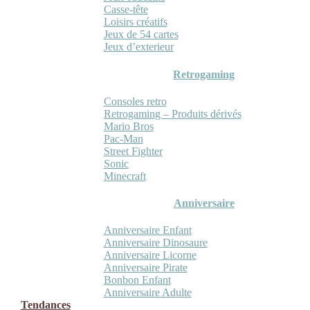
Casse-tête
Loisirs créatifs
Jeux de 54 cartes
Jeux d’exterieur
Retrogaming
Consoles retro
Retrogaming – Produits dérivés
Mario Bros
Pac-Man
Street Fighter
Sonic
Minecraft
Anniversaire
Anniversaire Enfant
Anniversaire Dinosaure
Anniversaire Licorne
Anniversaire Pirate
Bonbon Enfant
Anniversaire Adulte
Tendances