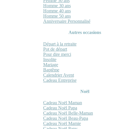
Femme 50 ans
Homme 30 ans
Homme 40 ans
Homme 50 ans
Anniversaire Personnalisé
Autres occasions
Départ à la retraite
Pot de départ
Pour dire merci
Insolite
Mariage
Baptême
Calendrier Avent
Cadeau Entreprise
Noël
Cadeau Noël Maman
Cadeau Noël Papa
Cadeau Noël Belle-Maman
Cadeau Noël Beau-Papa
Cadeau Noël Mamie
Cadeau Noël Papy