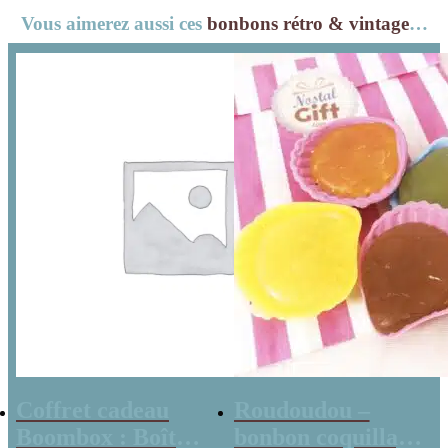
Cadeau Femme
Vous aimerez aussi ces
bonbons rétro & vintage
…
Coffret cadeau
Roudoudou –
Boombox : Boîte
bonbon coquillage