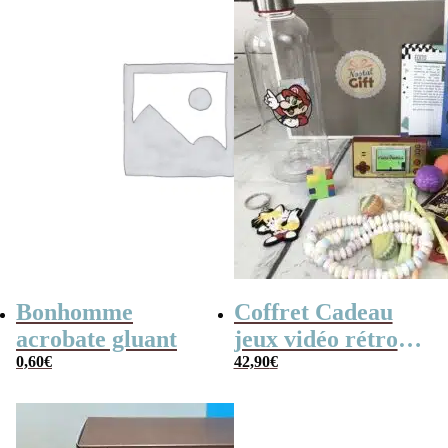
Bonhomme
Coffret Cadeau
acrobate gluant
jeux vidéo rétro
0,60
€
(avec sa console de
42,90
€
poche retro)