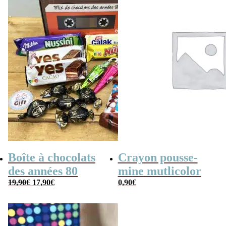
Boîte à chocolats
Crayon pousse-
des années 80
mine mutlicolor
Le
Le
19,90
€
17,90
€
0,90
€
prix
prix
initial
actuel
était :
est :
19,90€.
17,90€.