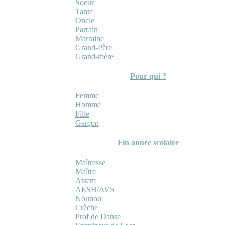
Soeur
Tante
Oncle
Parrain
Marraine
Grand-Père
Grand-mère
Pour qui ?
Femme
Homme
Fille
Garçon
Fin année scolaire
Maîtresse
Maître
Atsem
AESH/AVS
Nounou
Crèche
Prof de Danse