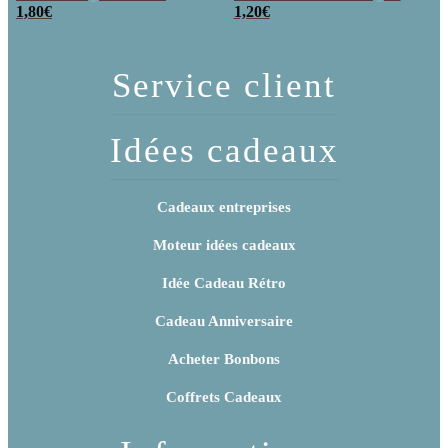
poudre (x20)
1,80
€
x 3
1,20
€
Service client
Idées cadeaux
Cadeaux entreprises
Moteur idées cadeaux
Idée Cadeau Rétro
Cadeau Anniversaire
Acheter Bonbons
Coffrets Cadeaux