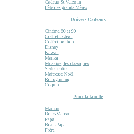
Cadeau St Valentin
Fête des grands Mères
Univers Cadeaux
Cinéma 80 et 90
Coffret cadeau
Coffret bonbon
Disney
Kawaii
Manga
Musique, les classiques
Series cultes
Maitresse Noël
Retrogaming
Coquin
Pour la famille
Maman
Belle-Maman
Papa
Beau-Papa
Frère