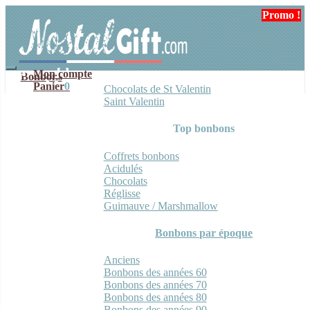
Aller
Aller
Promo !
à
au
la
contenu
navigation
Mon compte
Bonbons
Panier
0
Chocolats de St Valentin
Saint Valentin
Top bonbons
Coffrets bonbons
Acidulés
Chocolats
Réglisse
Guimauve / Marshmallow
Bonbons par époque
Anciens
Bonbons des années 60
Bonbons des années 70
Bonbons des années 80
Bonbons des années 90