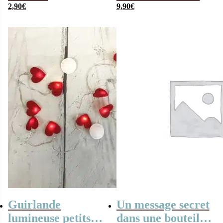
2,90
€
roses
9,90
€
Guirlande
Un message secret
lumineuse petits
dans une bouteille