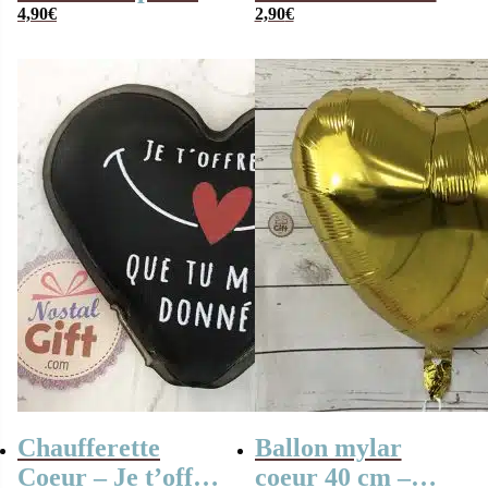
coeurs en feutrine
4,90
€
– Saint-Valentin
2,90
€
– déco romantique
Chaufferette
Ballon mylar
Coeur – Je t’offre
coeur 40 cm –