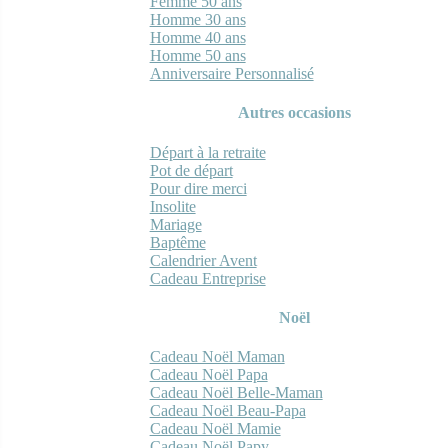
Femme 50 ans
Homme 30 ans
Homme 40 ans
Homme 50 ans
Anniversaire Personnalisé
Autres occasions
Départ à la retraite
Pot de départ
Pour dire merci
Insolite
Mariage
Baptême
Calendrier Avent
Cadeau Entreprise
Noël
Cadeau Noël Maman
Cadeau Noël Papa
Cadeau Noël Belle-Maman
Cadeau Noël Beau-Papa
Cadeau Noël Mamie
Cadeau Noël Papy