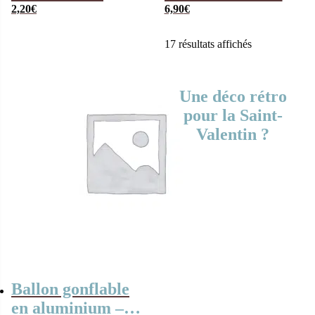
Saint-Valentin –
2,20
€
Amoureux à
6,90
€
En forme de coeur
chaque fois de toi
17 résultats affichés
“
Une déco rétro
pour la Saint-
Valentin ?
Ballon gonflable
en aluminium –