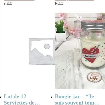
Saint-Valentin –
2,20
€
– 5 cm
6,90
€
Coeurs dorés et
argentés
Lot de 12
Bougie jar – “Je
Serviettes de
suis souvent tombé