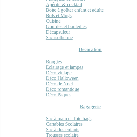
Apéritif & cocktail
Boîte à goûter enfant et adulte
Bols et Mugs
Cuisine
Gourdes et bouteilles
Décapsuleur
Sac isotherme
Décoration
Bougies
Eclairage et lampes
Déco vintage
Déco Halloween
Déco de Noël
Déco romantique
Déco Pâques
Bagagerie
Sac à main et Tote bags
Cartables Scolaires
Sac à dos enfants
Trousses scolaire