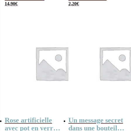
roses
14,90
€
Saint-Valentin –
2,20
€
Coeurs dorés et
argentés
Rose artificielle
Un message secret
avec pot en verre
dans une bouteille