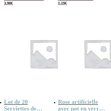
le sourire que tu
3,90
€
doré
1,19
€
m’as donné
Lot de 20
Rose artificielle
Serviettes de
avec pot en verre