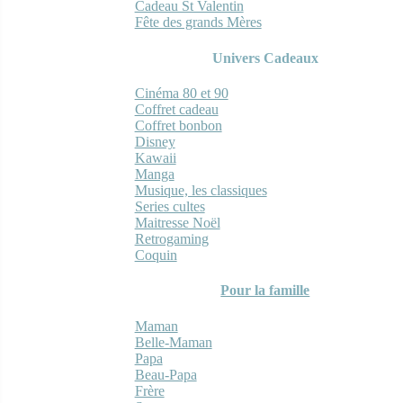
Cadeau St Valentin
Fête des grands Mères
Univers Cadeaux
Cinéma 80 et 90
Coffret cadeau
Coffret bonbon
Disney
Kawaii
Manga
Musique, les classiques
Series cultes
Maitresse Noël
Retrogaming
Coquin
Pour la famille
Maman
Belle-Maman
Papa
Beau-Papa
Frère