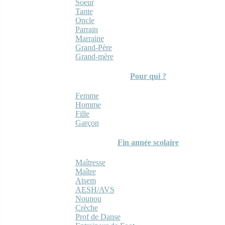
Soeur
Tante
Oncle
Parrain
Marraine
Grand-Père
Grand-mère
Pour qui ?
Femme
Homme
Fille
Garçon
Fin année scolaire
Maîtresse
Maître
Atsem
AESH/AVS
Nounou
Crèche
Prof de Danse