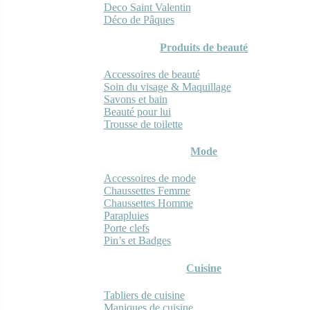
Deco Saint Valentin
Déco de Pâques
Produits de beauté
Accessoires de beauté
Soin du visage & Maquillage
Savons et bain
Beauté pour lui
Trousse de toilette
Mode
Accessoires de mode
Chaussettes Femme
Chaussettes Homme
Parapluies
Porte clefs
Pin’s et Badges
Cuisine
Tabliers de cuisine
Maniques de cuisine