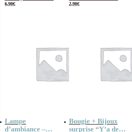
– 5 cm
6,90
€
– Saint-Valentin
2,90
€
Lampe
Bougie + Bijoux
d’ambiance –
surprise “Y’a de