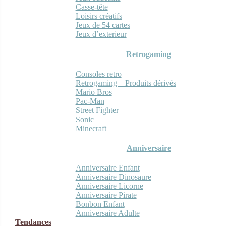
Casse-tête
Loisirs créatifs
Jeux de 54 cartes
Jeux d’exterieur
Retrogaming
Consoles retro
Retrogaming – Produits dérivés
Mario Bros
Pac-Man
Street Fighter
Sonic
Minecraft
Anniversaire
Anniversaire Enfant
Anniversaire Dinosaure
Anniversaire Licorne
Anniversaire Pirate
Bonbon Enfant
Anniversaire Adulte
Tendances