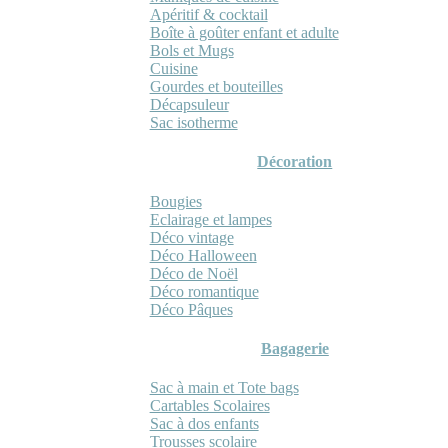
Apéritif & cocktail
Boîte à goûter enfant et adulte
Bols et Mugs
Cuisine
Gourdes et bouteilles
Décapsuleur
Sac isotherme
Décoration
Bougies
Eclairage et lampes
Déco vintage
Déco Halloween
Déco de Noël
Déco romantique
Déco Pâques
Bagagerie
Sac à main et Tote bags
Cartables Scolaires
Sac à dos enfants
Trousses scolaire