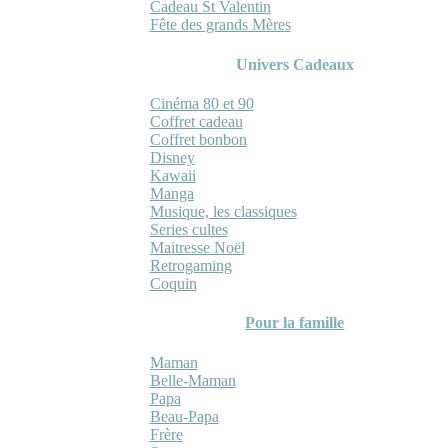
Cadeau St Valentin
Fête des grands Mères
Univers Cadeaux
Cinéma 80 et 90
Coffret cadeau
Coffret bonbon
Disney
Kawaii
Manga
Musique, les classiques
Series cultes
Maitresse Noël
Retrogaming
Coquin
Pour la famille
Maman
Belle-Maman
Papa
Beau-Papa
Frère