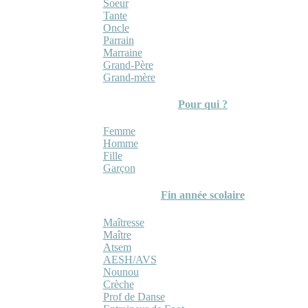
Soeur
Tante
Oncle
Parrain
Marraine
Grand-Père
Grand-mère
Pour qui ?
Femme
Homme
Fille
Garçon
Fin année scolaire
Maîtresse
Maître
Atsem
AESH/AVS
Nounou
Crèche
Prof de Danse