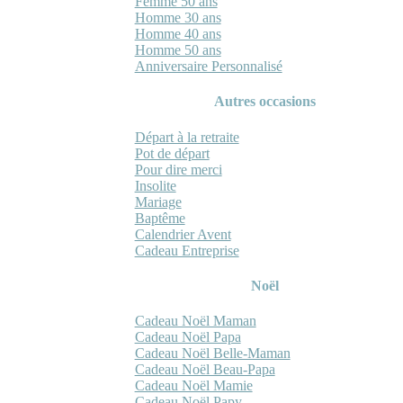
Femme 50 ans
Homme 30 ans
Homme 40 ans
Homme 50 ans
Anniversaire Personnalisé
Autres occasions
Départ à la retraite
Pot de départ
Pour dire merci
Insolite
Mariage
Baptême
Calendrier Avent
Cadeau Entreprise
Noël
Cadeau Noël Maman
Cadeau Noël Papa
Cadeau Noël Belle-Maman
Cadeau Noël Beau-Papa
Cadeau Noël Mamie
Cadeau Noël Papy