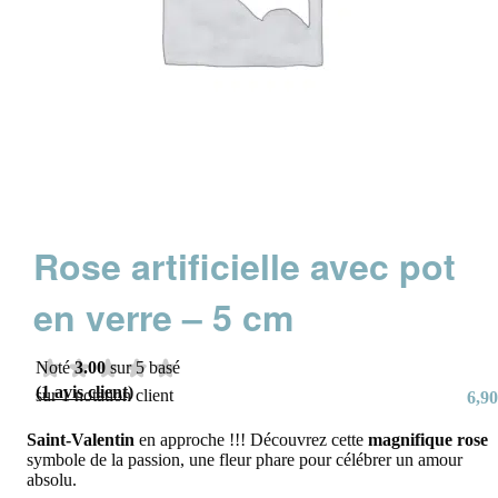
Rose artificielle avec pot
en verre – 5 cm
Noté
3.00
sur 5 basé
(
1
avis client)
sur
1
notation client
6,90
Saint-Valentin
en approche !!!
Découvrez cette
magnifique rose
symbole de la passion, une fleur phare pour célébrer un amour
absolu
.