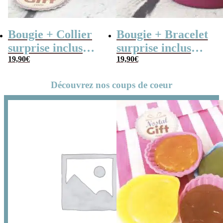
Bougie + Collier
Bougie + Bracelet
surprise inclus
surprise inclus
“Maman en Or”
19,90
€
“Ma maman … ne
19,90
€
peut être
Découvrez nos coups de coeur
remplacée”