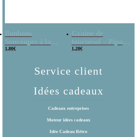
Bonbons
Graine de
Soucoupes à la
tournesol – Pipas
poudre (x20)
1,80
€
x 3
1,20
€
Service client
Idées cadeaux
Cadeaux entreprises
Moteur idées cadeaux
Idée Cadeau Rétro