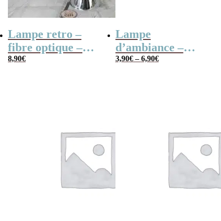
Lampe retro –
Lampe
fibre optique –
d’ambiance –
Couleurs
8,90
€
Fibres optiques
3,90
€
–
6,90
€
changeantes –
33cm