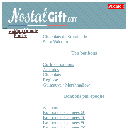
Aller
Aller
Promo !
Promo !
à
au
la
contenu
navigation
Mon compte
Bonbons
Panier
Chocolats de St Valentin
Saint Valentin
Top bonbons
Coffrets bonbons
Acidulés
Chocolats
Réglisse
Guimauve / Marshmallow
Bonbons par époque
Anciens
Bonbons des années 60
Bonbons des années 70
Bonbons des années 80
Bonbons des années 90