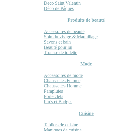
Deco Saint Valentin
Déco de Pâques
Produits de beauté
Accessoires de beauté
Soin du visage & Maquillage
Savons et bain
Beauté pour lui
Trousse de toilette
Mode
Accessoires de mode
Chaussettes Femme
Chaussettes Homme
Parapluies
Porte clefs
Pin’s et Badges
Cuisine
Tabliers de cuisine
Maniques de cuisine