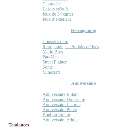
Casse-tête
Loisirs créatifs
Jeux de 54 cartes
Jeux d’exterieur
Retrogaming
Consoles retro
Retrogaming – Produits dérivés
Mario Bros
Pac-Man
Street Fighter
Sonic
Minecraft
Anniversaire
Anniversaire Enfant
Anniversaire Dinosaure
Anniversaire Licorne
Anniversaire Pirate
Bonbon Enfant
Anniversaire Adulte
Tendances