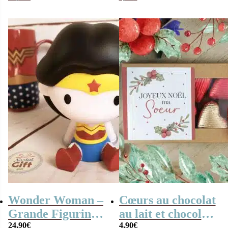
Cadeau Sœur
Cadeau Sœur
Wonder Woman –
Cœurs au chocolat
Grande Figurine /
au lait et chocolat
Tirelire mignonne
24,90
€
noir praliné x8
4,90
€