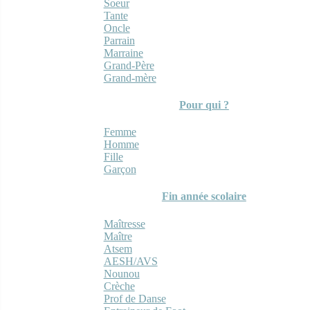
Soeur
Tante
Oncle
Parrain
Marraine
Grand-Père
Grand-mère
Pour qui ?
Femme
Homme
Fille
Garçon
Fin année scolaire
Maîtresse
Maître
Atsem
AESH/AVS
Nounou
Crèche
Prof de Danse