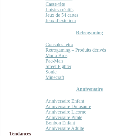
Casse-tête
Loisirs créatifs
Jeux de 54 cartes
Jeux d’exterieur
Retrogaming
Consoles retro
Retrogaming – Produits dérivés
Mario Bros
Pac-Man
Street Fighter
Sonic
Minecraft
Anniversaire
Anniversaire Enfant
Anniversaire Dinosaure
Anniversaire Licorne
Anniversaire Pirate
Bonbon Enfant
Anniversaire Adulte
Tendances