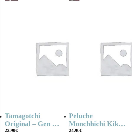
Cadeau Sœur
Tamagotchi
Peluche
Original – Gen 2 –
Monchhichi Kiki
Tama Universe –
22,90
€
Rock (20 cm)
24,90
€