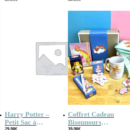
Radio Vintage –
coffret cadeau
grand-père
Harry Potter –
Coffret Cadeau
Petit Sac à
Bisounours
Bandoulière
29,90
€
Vintage – Cadeau
39,90
€