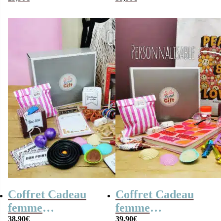
Hogwarts Express
Bisounours
(14 cm)
Coffret Cadeau
Coffret Cadeau
femme
femme
« Génération 60 »
38,90
€
« Génération 70 »
39,90
€