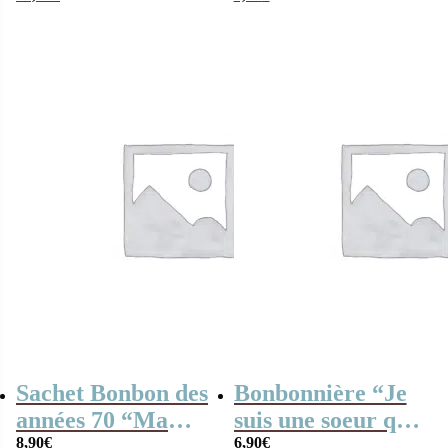
Wonder Woman
“Joyeux Noël ma
(14 cm)
soeur” – Cadeau
Noël
Sachet Bonbon des
Bonbonnière “Je
années 70 “Ma
suis une soeur qui
sœur d’amour” –
8,90
€
déchire” et ses 15
6,90
€