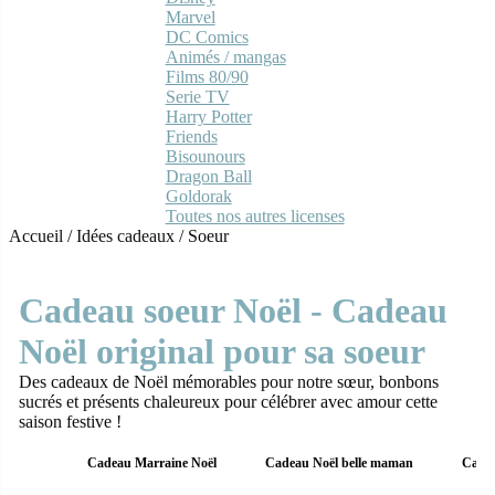
Marvel
DC Comics
Animés / mangas
Films 80/90
Serie TV
Harry Potter
Friends
Bisounours
Dragon Ball
Goldorak
Toutes nos autres licenses
Accueil
/
Idées cadeaux
/
Soeur
Cadeau soeur Noël - Cadeau
Noël original pour sa soeur
Des cadeaux de Noël mémorables pour notre sœur, bonbons
sucrés et présents chaleureux pour célébrer avec amour cette
saison festive !
Cadeau Marraine Noël
Cadeau Noël belle maman
Cadea