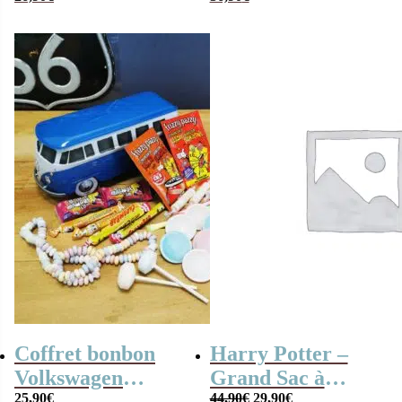
Cadeau Femme
Coffret bonbon
Harry Potter –
Volkswagen
Grand Sac à
Le
Le
Combi en métal
25,90
€
Bandoulière
44,90
€
29,90
€