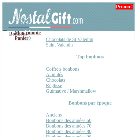
Aller
Aller
Promo !
Promo !
Promo !
à
au
la
contenu
navigation
Mon compte
Bonbons
Panier
0
Chocolats de St Valentin
Saint Valentin
Top bonbons
Coffrets bonbons
Acidulés
Chocolats
Réglisse
Guimauve / Marshmallow
Bonbons par époque
Anciens
Bonbons des années 60
Bonbons des années 70
Bonbons des années 80
Bonbons des années 90