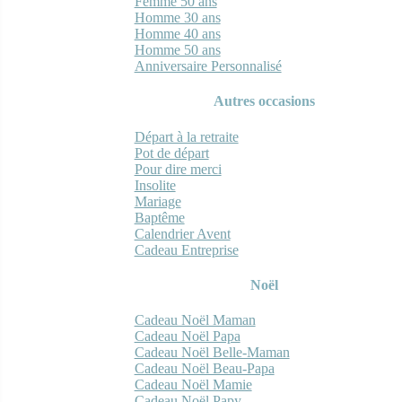
Femme 50 ans
Homme 30 ans
Homme 40 ans
Homme 50 ans
Anniversaire Personnalisé
Autres occasions
Départ à la retraite
Pot de départ
Pour dire merci
Insolite
Mariage
Baptême
Calendrier Avent
Cadeau Entreprise
Noël
Cadeau Noël Maman
Cadeau Noël Papa
Cadeau Noël Belle-Maman
Cadeau Noël Beau-Papa
Cadeau Noël Mamie
Cadeau Noël Papy