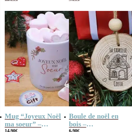
personnalisé –
blanc x4 “Joyeux
Cadeau pour Noël
Noël ma soeur” –
Cadeau Noël
Mug “Joyeux Noël
Boule de noël en
ma soeur” –
bois –
14,90
€
6,90
€