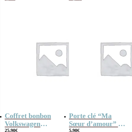
Soeur” – Cadeau
bonbons des
Soeur
années 60
Coffret bonbon
Porte clé “Ma
Volkswagen
Sœur d’amour” –
Combi vert en
25,90
€
Cadeau Sœur
5,90
€