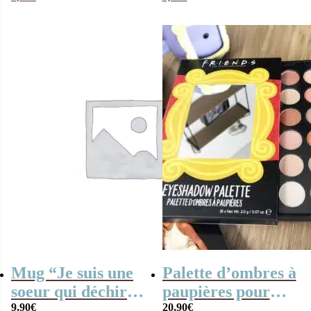
Cadeau Sœur
coeurs guimauve
Mug “Je suis une
Palette d’ombres à
soeur qui déchire”
paupières pour
– Cadeau soeur
9,90
€
maquillage (avec
20,90
€