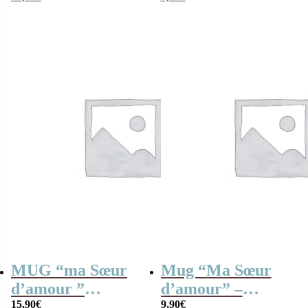
métal rempli de
bonbons rétros 80
MUG “ma Sœur
Mug “Ma Sœur
d’amour ”
d’amour” –
bonbons rétro 80 –
15,90
€
Cadeau Sœur
9,90
€