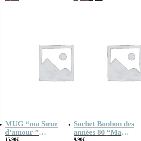
prix
prix
cm)
initial
actuel
était :
est :
20,90€.
14,90€.
MUG “ma Sœur
Sachet Bonbon des
d’amour ”
années 80 “Ma
bonbons rétro 90 –
15,90
€
sœur d’amour” –
9,90
€