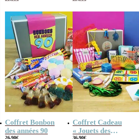
Personnalisé –
personnalisé
cadeau Femme
Coffret Bonbon
Coffret Cadeau
des années 90
« Jouets des
26,90
€
années 80 » –
36,90
€