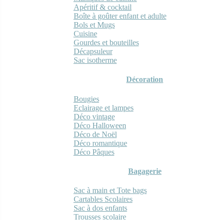
Apéritif & cocktail
Boîte à goûter enfant et adulte
Bols et Mugs
Cuisine
Gourdes et bouteilles
Décapsuleur
Sac isotherme
Décoration
Bougies
Eclairage et lampes
Déco vintage
Déco Halloween
Déco de Noël
Déco romantique
Déco Pâques
Bagagerie
Sac à main et Tote bags
Cartables Scolaires
Sac à dos enfants
Trousses scolaire