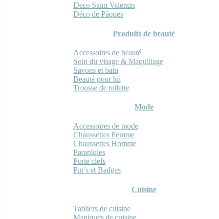
Deco Saint Valentin
Déco de Pâques
Produits de beauté
Accessoires de beauté
Soin du visage & Maquillage
Savons et bain
Beauté pour lui
Trousse de toilette
Mode
Accessoires de mode
Chaussettes Femme
Chaussettes Homme
Parapluies
Porte clefs
Pin’s et Badges
Cuisine
Tabliers de cuisine
Maniques de cuisine