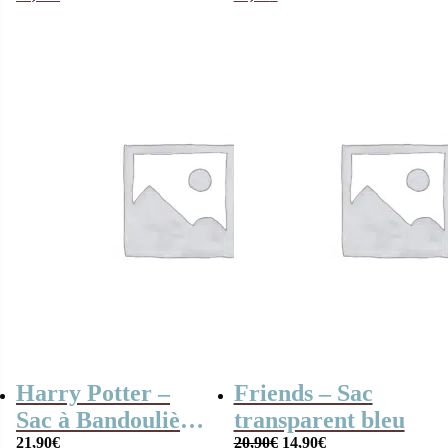
Tamagotchi 2022
Harry Potter –
Friends – Sac
Sac à Bandoulière
transparent bleu
Le
Le
Gryffondor (17,5
21,90
€
20,90
€
14,90
€