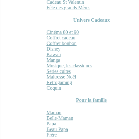
Cadeau St Valentin
Fête des grands Mères
Univers Cadeaux
Cinéma 80 et 90
Coffret cadeau
Coffret bonbon
Disney
Kawaii
Manga
Musique, les classiques
Series cultes
Maitresse Noël
Retrogaming
Coquin
Pour la famille
Maman
Belle-Maman
Papa
Beau-Papa
Frère