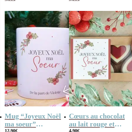
noir praliné x8
Personnalisé avec
“Joyeux Noël ma
le nom de famille
soeur” – Cadeau
– Cloche de Noël
Noël
Mug “Joyeux Noël
Cœurs au chocolat
ma soeur”
au lait rouge et
12,90
€
4,90
€