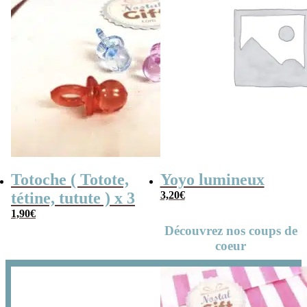
Totoche ( Totote,
Yoyo lumineux
tétine, tutute ) x 3
3,20
€
1,90
€
Découvrez nos coups de
coeur