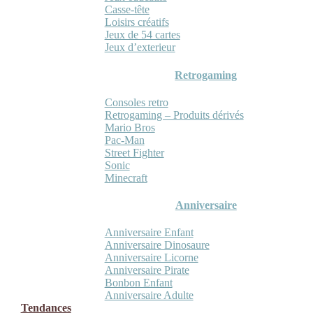
Casse-tête
Loisirs créatifs
Jeux de 54 cartes
Jeux d’exterieur
Retrogaming
Consoles retro
Retrogaming – Produits dérivés
Mario Bros
Pac-Man
Street Fighter
Sonic
Minecraft
Anniversaire
Anniversaire Enfant
Anniversaire Dinosaure
Anniversaire Licorne
Anniversaire Pirate
Bonbon Enfant
Anniversaire Adulte
Tendances