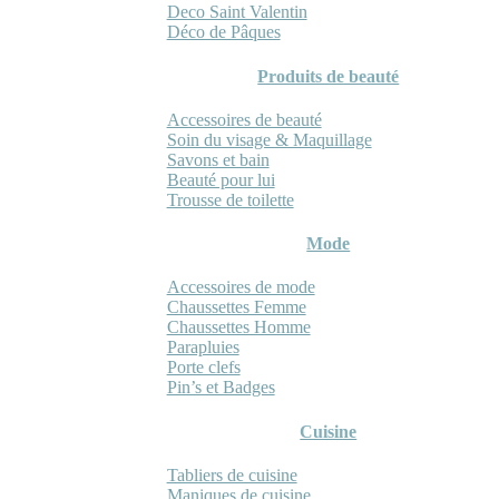
Deco Saint Valentin
Déco de Pâques
Produits de beauté
Accessoires de beauté
Soin du visage & Maquillage
Savons et bain
Beauté pour lui
Trousse de toilette
Mode
Accessoires de mode
Chaussettes Femme
Chaussettes Homme
Parapluies
Porte clefs
Pin’s et Badges
Cuisine
Tabliers de cuisine
Maniques de cuisine