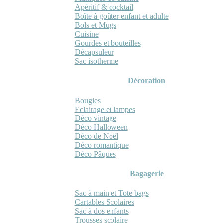
Apéritif & cocktail
Boîte à goûter enfant et adulte
Bols et Mugs
Cuisine
Gourdes et bouteilles
Décapsuleur
Sac isotherme
Décoration
Bougies
Eclairage et lampes
Déco vintage
Déco Halloween
Déco de Noël
Déco romantique
Déco Pâques
Bagagerie
Sac à main et Tote bags
Cartables Scolaires
Sac à dos enfants
Trousses scolaire