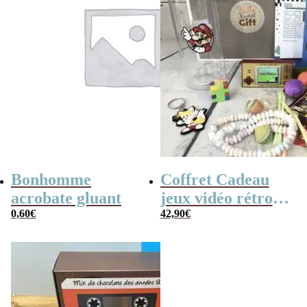
Bonhomme
Coffret Cadeau
acrobate gluant
jeux vidéo rétro
0,60
€
(avec sa console de
42,90
€
poche retro)