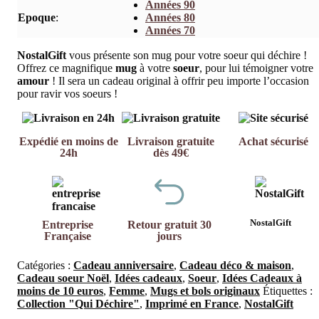
Années 90
Epoque
:
Années 80
Années 70
NostalGift
vous présente son mug pour votre soeur qui déchire !
Offrez ce magnifique
mug
à votre
soeur
, pour lui témoigner votre
amour
! Il sera un cadeau original à offrir peu importe l’occasion
pour ravir vos soeurs !
Expédié en moins de
Livraison gratuite
Achat sécurisé
24h
dès 49€
NostalGift
Entreprise
Retour gratuit 30
Française
jours
Catégories :
Cadeau anniversaire
,
Cadeau déco & maison
,
Cadeau soeur Noël
,
Idées cadeaux
,
Soeur
,
Idées Cadeaux à
moins de 10 euros
,
Femme
,
Mugs et bols originaux
Étiquettes :
Collection "Qui Déchire"
,
Imprimé en France
,
NostalGift