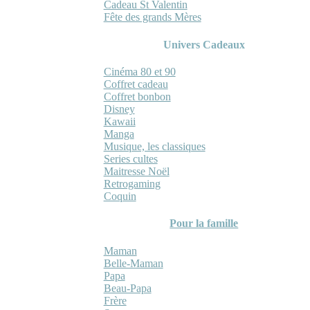
Cadeau St Valentin
Fête des grands Mères
Univers Cadeaux
Cinéma 80 et 90
Coffret cadeau
Coffret bonbon
Disney
Kawaii
Manga
Musique, les classiques
Series cultes
Maitresse Noël
Retrogaming
Coquin
Pour la famille
Maman
Belle-Maman
Papa
Beau-Papa
Frère