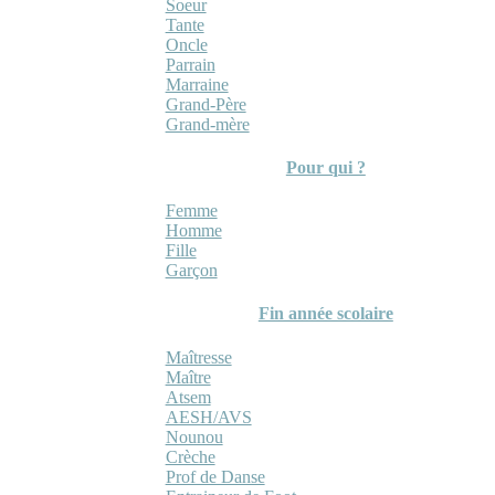
Soeur
Tante
Oncle
Parrain
Marraine
Grand-Père
Grand-mère
Pour qui ?
Femme
Homme
Fille
Garçon
Fin année scolaire
Maîtresse
Maître
Atsem
AESH/AVS
Nounou
Crèche
Prof de Danse