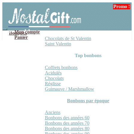
Aller
Aller
Promo !
Promo !
à
au
la
contenu
navigation
Mon compte
Bonbons
Panier
Chocolats de St Valentin
Saint Valentin
Top bonbons
Coffrets bonbons
Acidulés
Chocolats
Réglisse
Guimauve / Marshmallow
Bonbons par époque
Anciens
Bonbons des années 60
Bonbons des années 70
Bonbons des années 80
Bonbons des années 90