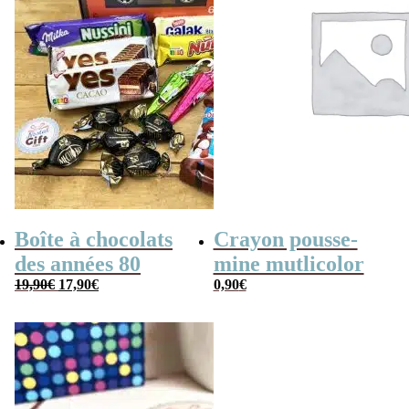
Boîte à chocolats
Crayon pousse-
des années 80
mine mutlicolor
Le
Le
19,90
€
17,90
€
0,90
€
prix
prix
initial
actuel
était :
est :
19,90€.
17,90€.