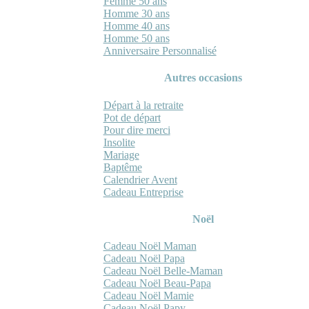
Femme 50 ans
Homme 30 ans
Homme 40 ans
Homme 50 ans
Anniversaire Personnalisé
Autres occasions
Départ à la retraite
Pot de départ
Pour dire merci
Insolite
Mariage
Baptême
Calendrier Avent
Cadeau Entreprise
Noël
Cadeau Noël Maman
Cadeau Noël Papa
Cadeau Noël Belle-Maman
Cadeau Noël Beau-Papa
Cadeau Noël Mamie
Cadeau Noël Papy