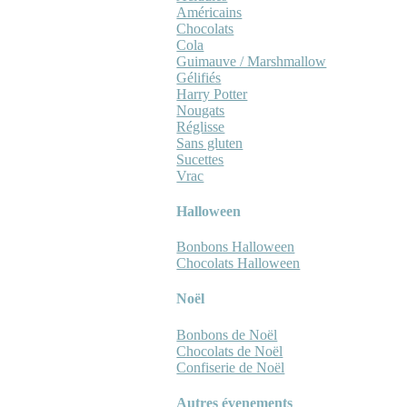
Américains
Chocolats
Cola
Guimauve / Marshmallow
Gélifiés
Harry Potter
Nougats
Réglisse
Sans gluten
Sucettes
Vrac
Halloween
Bonbons Halloween
Chocolats Halloween
Noël
Bonbons de Noël
Chocolats de Noël
Confiserie de Noël
Autres évenements