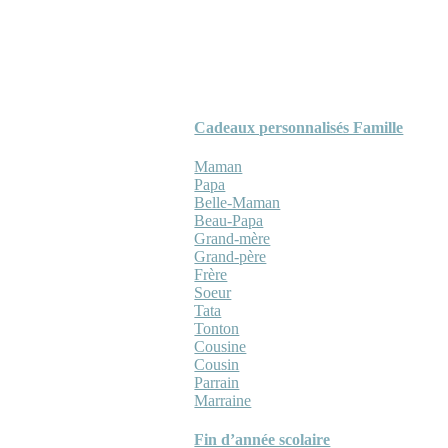
Cadeaux personnalisés Famille
Maman
Papa
Belle-Maman
Beau-Papa
Grand-mère
Grand-père
Frère
Soeur
Tata
Tonton
Cousine
Cousin
Parrain
Marraine
Fin d’année scolaire