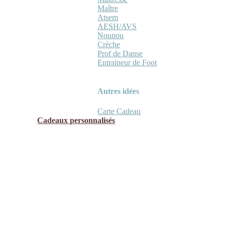
Maître
Atsem
AESH/AVS
Nounou
Crèche
Prof de Danse
Entraineur de Foot
Autres idées
Carte Cadeau
Cadeaux personnalisés