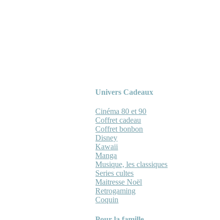
Univers Cadeaux
Cinéma 80 et 90
Coffret cadeau
Coffret bonbon
Disney
Kawaii
Manga
Musique, les classiques
Series cultes
Maitresse Noël
Retrogaming
Coquin
Pour la famille