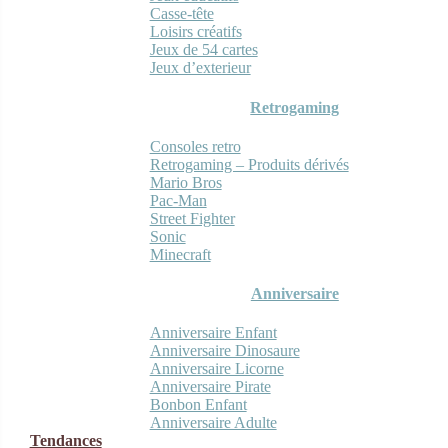
Casse-tête
Loisirs créatifs
Jeux de 54 cartes
Jeux d’exterieur
Retrogaming
Consoles retro
Retrogaming – Produits dérivés
Mario Bros
Pac-Man
Street Fighter
Sonic
Minecraft
Anniversaire
Anniversaire Enfant
Anniversaire Dinosaure
Anniversaire Licorne
Anniversaire Pirate
Bonbon Enfant
Anniversaire Adulte
Tendances