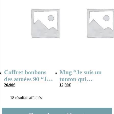
Coffret bonbons
Mug “Je suis un
des années 90 “Je
tonton qui
suis un tonton qui
26,90
€
déchire” et ses
12,90
€
déchire”- cadeau
guimauves coeurs
18 résultats affichés
personnalisé
x 10-
personnalisable