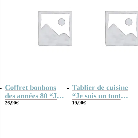
Coffret bonbons
Tablier de cuisine
des années 80 “Je
“Je suis un tonton
suis un tonton qui
26,90
€
qui déchire” –
19,90
€
déchire”- cadeau
personnalisable
personnalisé