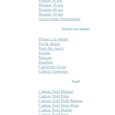
Femme 50 ans
Homme 30 ans
Homme 40 ans
Homme 50 ans
Anniversaire Personnalisé
Autres occasions
Départ à la retraite
Pot de départ
Pour dire merci
Insolite
Mariage
Baptême
Calendrier Avent
Cadeau Entreprise
Noël
Cadeau Noël Maman
Cadeau Noël Papa
Cadeau Noël Belle-Maman
Cadeau Noël Beau-Papa
Cadeau Noël Mamie
Cadeau Noël Papy