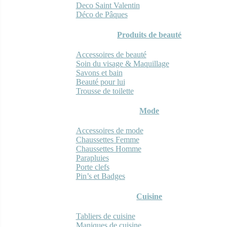
Deco Saint Valentin
Déco de Pâques
Produits de beauté
Accessoires de beauté
Soin du visage & Maquillage
Savons et bain
Beauté pour lui
Trousse de toilette
Mode
Accessoires de mode
Chaussettes Femme
Chaussettes Homme
Parapluies
Porte clefs
Pin’s et Badges
Cuisine
Tabliers de cuisine
Maniques de cuisine