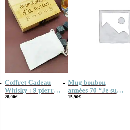
Coffret Cadeau
Mug bonbon
Whisky : 9 pierres
années 70 “Je suis
dans une boîte
28,90
€
un tonton qui
15,90
€
personnalisée –
déchire” – Cadeau
Mon tonton
personnalisable
d’amour