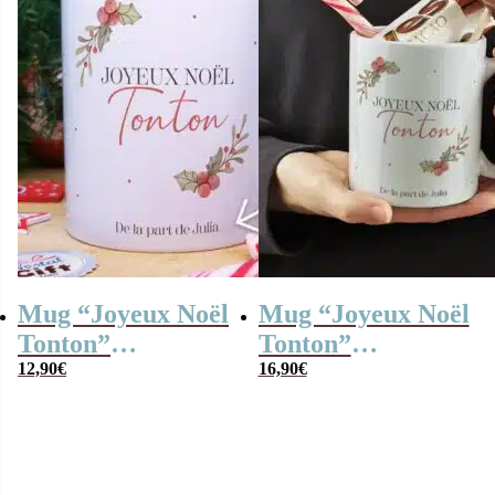
Mug “Joyeux Noël
Mug “Joyeux Noël
Tonton”
Tonton”
personnalisé –
12,90
€
personnalisé et ses
16,90
€
Cadeau Noël
confiseries rétro –
Cadeau Noël