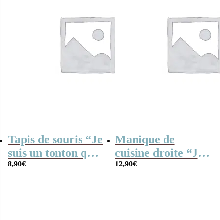
Tapis de souris “Je
Manique de
suis un tonton qui
cuisine droite “Je
déchire” – cadeau
8,90
€
suis un tonton qui
12,90
€
personnalisable
déchire”- cadeau
personnalisable