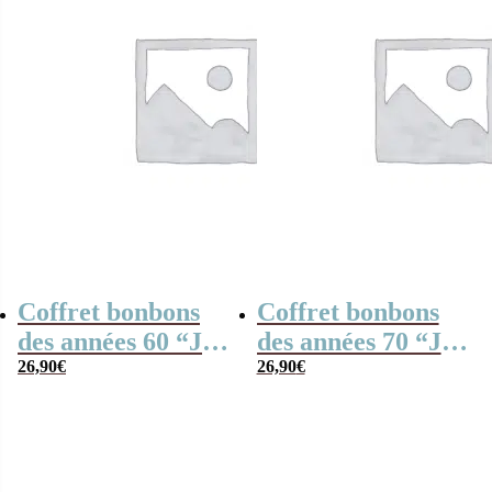
Coffret bonbons
Coffret bonbons
des années 60 “Je
des années 70 “Je
suis un tonton qui
26,90
€
suis un tonton qui
26,90
€
déchire”- cadeau
déchire”- cadeau
personnalisé
personnalisé