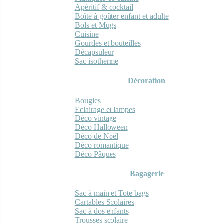
Apéritif & cocktail
Boîte à goûter enfant et adulte
Bols et Mugs
Cuisine
Gourdes et bouteilles
Décapsuleur
Sac isotherme
Décoration
Bougies
Eclairage et lampes
Déco vintage
Déco Halloween
Déco de Noël
Déco romantique
Déco Pâques
Bagagerie
Sac à main et Tote bags
Cartables Scolaires
Sac à dos enfants
Trousses scolaire