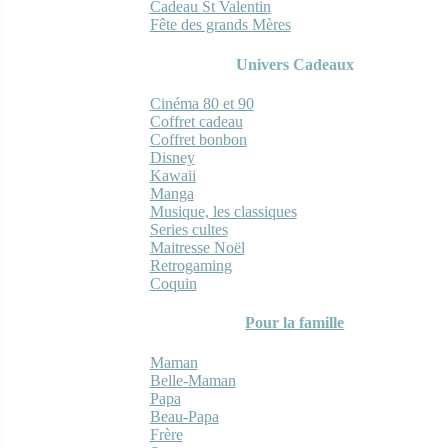
Cadeau St Valentin
Fête des grands Mères
Univers Cadeaux
Cinéma 80 et 90
Coffret cadeau
Coffret bonbon
Disney
Kawaii
Manga
Musique, les classiques
Series cultes
Maitresse Noël
Retrogaming
Coquin
Pour la famille
Maman
Belle-Maman
Papa
Beau-Papa
Frère