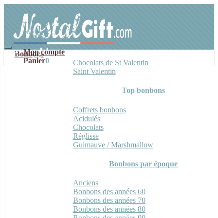
Aller
Aller
à
au
la
contenu
navigation
Mon compte
Bonbons
Panier
0
Chocolats de St Valentin
Saint Valentin
Top bonbons
Coffrets bonbons
Acidulés
Chocolats
Réglisse
Guimauve / Marshmallow
Bonbons par époque
Anciens
Bonbons des années 60
Bonbons des années 70
Bonbons des années 80
Bonbons des années 90