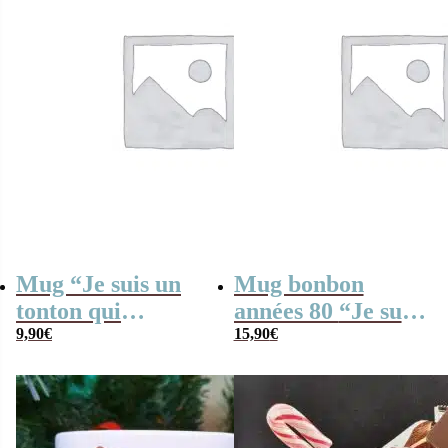
Mug “Je suis un
Mug bonbon
tonton qui
années 80 “Je suis
déchire” – Cadeau
9,90
€
un tonton qui
15,90
€
personnalisable
déchire” – Cadeau
personnalisable