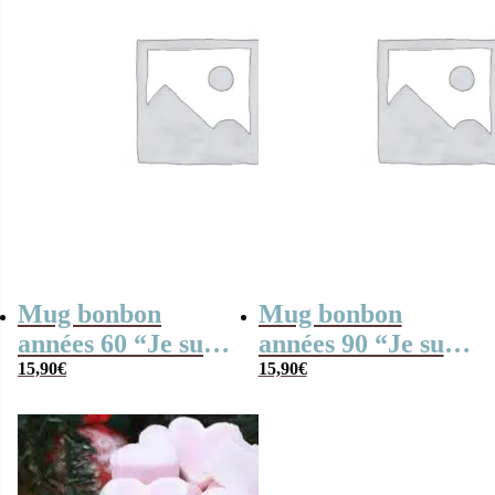
Mug bonbon
Mug bonbon
années 60 “Je suis
années 90 “Je suis
un tonton qui
15,90
€
un tonton qui
15,90
€
déchire – Cadeau
déchire” – Cadeau
personnalisable
personnalisable