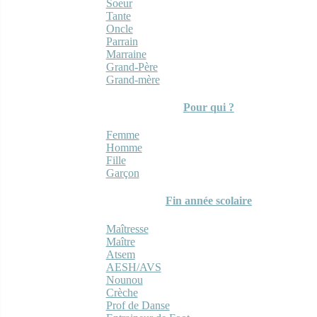
Soeur
Tante
Oncle
Parrain
Marraine
Grand-Père
Grand-mère
Pour qui ?
Femme
Homme
Fille
Garçon
Fin année scolaire
Maîtresse
Maître
Atsem
AESH/AVS
Nounou
Crèche
Prof de Danse