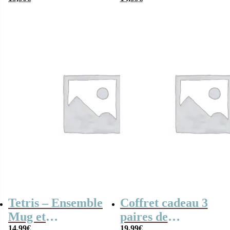
de chaussettes en
Chaussettes
coton – Taille
35/41
Tetris – Ensemble
Coffret cadeau 3
Mug et
paires de
14,99
€
19,99
€