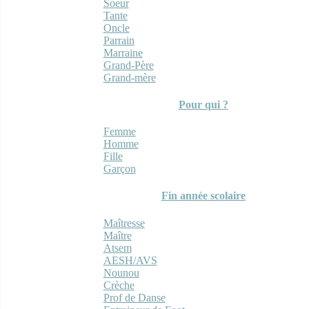
Soeur
Tante
Oncle
Parrain
Marraine
Grand-Père
Grand-mère
Pour qui ?
Femme
Homme
Fille
Garçon
Fin année scolaire
Maîtresse
Maître
Atsem
AESH/AVS
Nounou
Crèche
Prof de Danse