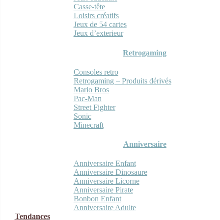
Casse-tête
Loisirs créatifs
Jeux de 54 cartes
Jeux d’exterieur
Retrogaming
Consoles retro
Retrogaming – Produits dérivés
Mario Bros
Pac-Man
Street Fighter
Sonic
Minecraft
Anniversaire
Anniversaire Enfant
Anniversaire Dinosaure
Anniversaire Licorne
Anniversaire Pirate
Bonbon Enfant
Anniversaire Adulte
Tendances