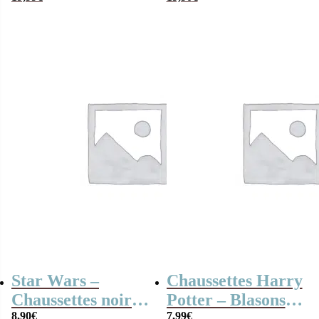
chaussettes
3 paires de
Looney Tunes 35 –
chaussettes en
41 – Collector 100
coton – Taille
ans de la Warner
36/43
Star Wars –
Chaussettes Harry
Chaussettes noir
Potter – Blasons –
8,90
€
7,99
€