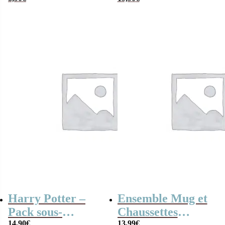
et blanches en
chaussettes en
coton – Taille
coton R2D2- Taille
36/40
38/45
Harry Potter –
Ensemble Mug et
Pack sous-
Chaussettes
14,90
€
13,99
€