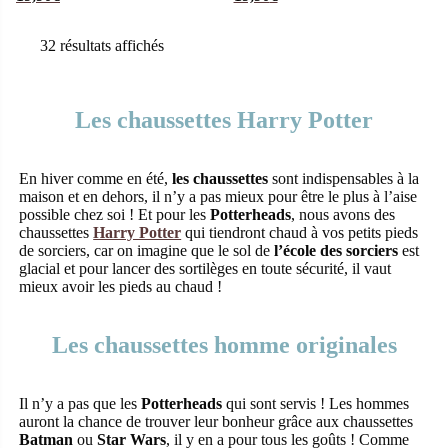
coton – boîte
coton – boîte
32 résultats affichés
tirelire – Taille
tirelire – Taille
27/30
31/34
Les chaussettes Harry Potter
En hiver comme en été,
les chaussettes
sont indispensables à la
maison et en dehors, il n’y a pas mieux pour être le plus à l’aise
possible chez soi ! Et pour les
Potterheads
, nous avons des
chaussettes
Harry Potter
qui tiendront chaud à vos petits pieds
de sorciers, car on imagine que le sol de
l’école des sorciers
est
glacial et pour lancer des sortilèges en toute sécurité, il vaut
mieux avoir les pieds au chaud !
Les chaussettes homme originales
Il n’y a pas que les
Potterheads
qui sont servis ! Les hommes
auront la chance de trouver leur bonheur grâce aux chaussettes
Batman
ou
Star Wars
, il y en a pour tous les goûts ! Comme