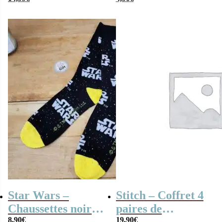
Chaussettes (Taille
meilleur des
40 – 46)
frères” – Taille
42/46
Star Wars –
Stitch – Coffret 4
Chaussettes noir
paires de
8,90
€
19,90
€