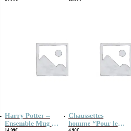
vêtements : 2
Haribo (Taille
Boxers et 2 paires
Unique)
de chaussettes
Harry Potter –
Chaussettes
Ensemble Mug et
homme “Pour le
14,99
€
4,90
€