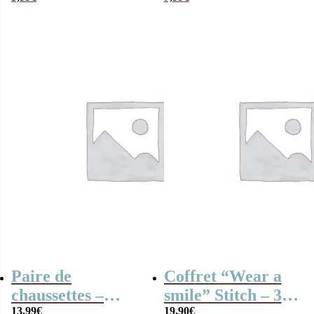
Taille 35/41
Taille 35/41
Paire de
Coffret “Wear a
chaussettes –
smile” Stitch – 3
13,99
€
19,90
€