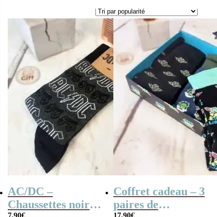
AC/DC –
Coffret cadeau – 3
Chaussettes noires
paires de
7,90
€
17,90
€