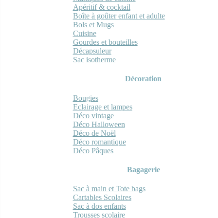
Apéritif & cocktail
Boîte à goûter enfant et adulte
Bols et Mugs
Cuisine
Gourdes et bouteilles
Décapsuleur
Sac isotherme
Décoration
Bougies
Eclairage et lampes
Déco vintage
Déco Halloween
Déco de Noël
Déco romantique
Déco Pâques
Bagagerie
Sac à main et Tote bags
Cartables Scolaires
Sac à dos enfants
Trousses scolaire