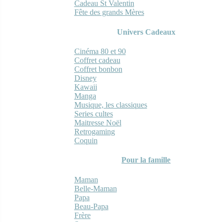
Cadeau St Valentin
Fête des grands Mères
Univers Cadeaux
Cinéma 80 et 90
Coffret cadeau
Coffret bonbon
Disney
Kawaii
Manga
Musique, les classiques
Series cultes
Maitresse Noël
Retrogaming
Coquin
Pour la famille
Maman
Belle-Maman
Papa
Beau-Papa
Frère