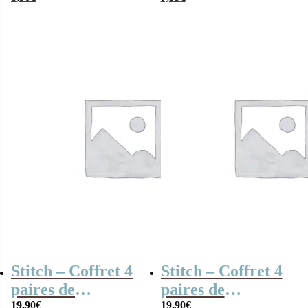
en coton Star
Taille 40/46
Wars – Taille
38/45
Stitch – Coffret 4
Stitch – Coffret 4
paires de
paires de
chaussettes en
19,90
€
chaussettes en
19,90
€