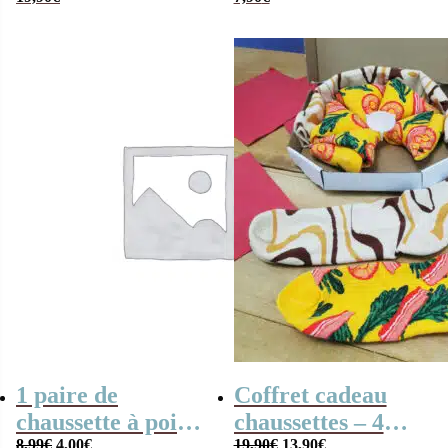
chaussettes en
en coton
coton – Stitch
(Disney)
1 paire de
Coffret cadeau
chaussette à pois
chaussettes – 4
Le
Le
Le
Le
8,99
€
4,00
€
19,90
€
13,90
€