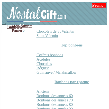
Aller
Aller
Promo !
Promo !
Promo !
à
au
la
contenu
navigation
Mon compte
Bonbons
Panier
0
Chocolats de St Valentin
Saint Valentin
Top bonbons
Coffrets bonbons
Acidulés
Chocolats
Réglisse
Guimauve / Marshmallow
Bonbons par époque
Anciens
Bonbons des années 60
Bonbons des années 70
Bonbons des années 80
Bonbons des années 90