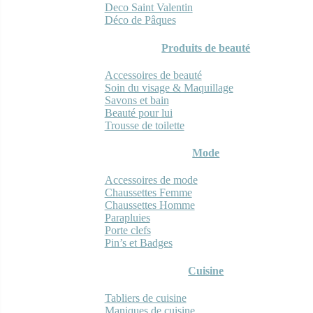
Deco Saint Valentin
Déco de Pâques
Produits de beauté
Accessoires de beauté
Soin du visage & Maquillage
Savons et bain
Beauté pour lui
Trousse de toilette
Mode
Accessoires de mode
Chaussettes Femme
Chaussettes Homme
Parapluies
Porte clefs
Pin’s et Badges
Cuisine
Tabliers de cuisine
Maniques de cuisine