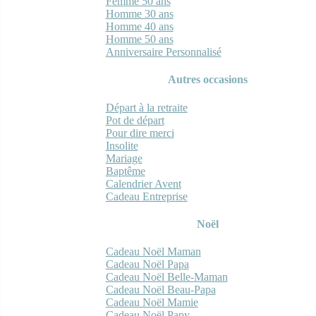
Femme 50 ans
Homme 30 ans
Homme 40 ans
Homme 50 ans
Anniversaire Personnalisé
Autres occasions
Départ à la retraite
Pot de départ
Pour dire merci
Insolite
Mariage
Baptême
Calendrier Avent
Cadeau Entreprise
Noël
Cadeau Noël Maman
Cadeau Noël Papa
Cadeau Noël Belle-Maman
Cadeau Noël Beau-Papa
Cadeau Noël Mamie
Cadeau Noël Papy