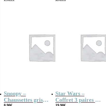
Chaussettes
chaussettes Sonic
40 – 46
Snoopy –
Star Wars –
Chaussettes grises
Coffret 3 paires de
8,90
€
19,90
€