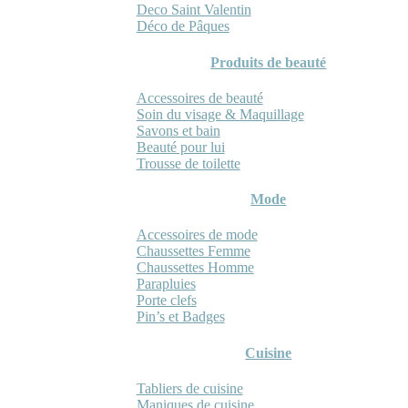
Deco Saint Valentin
Déco de Pâques
Produits de beauté
Accessoires de beauté
Soin du visage & Maquillage
Savons et bain
Beauté pour lui
Trousse de toilette
Mode
Accessoires de mode
Chaussettes Femme
Chaussettes Homme
Parapluies
Porte clefs
Pin’s et Badges
Cuisine
Tabliers de cuisine
Maniques de cuisine