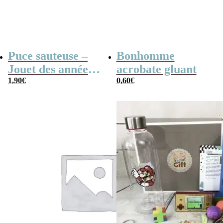
Puce sauteuse –
Bonhomme
Jouet des années
acrobate gluant
80
1,90
€
0,60
€