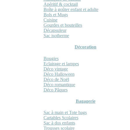
Apéritif & cocktail
Boîte à goûter enfant et adulte
Bols et Mugs
Cuisine
Gourdes et bouteilles
Décapsuleur
Sac isotherme
Décoration
Bougies
Eclairage et lampes
Déco vintage
Déco Halloween
Déco de Noël
Déco romantique
Déco Pâques
Bagagerie
Sac à main et Tote bags
Cartables Scolaires
Sac à dos enfants
Trousses scolaire