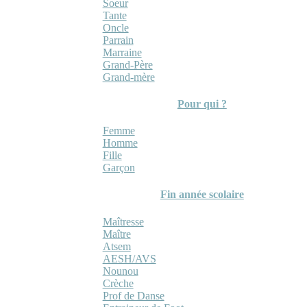
Soeur
Tante
Oncle
Parrain
Marraine
Grand-Père
Grand-mère
Pour qui ?
Femme
Homme
Fille
Garçon
Fin année scolaire
Maîtresse
Maître
Atsem
AESH/AVS
Nounou
Crèche
Prof de Danse