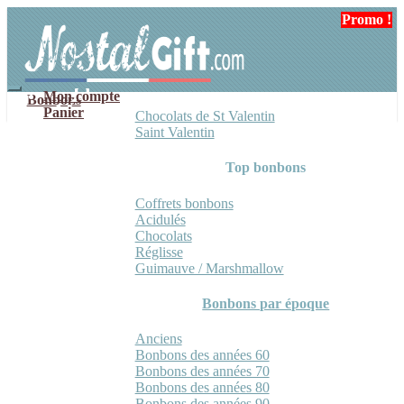
Aller
Aller
Promo !
à
au
la
contenu
navigation
Mon compte
Bonbons
Panier
Chocolats de St Valentin
Saint Valentin
Top bonbons
Coffrets bonbons
Acidulés
Chocolats
Réglisse
Guimauve / Marshmallow
Bonbons par époque
Anciens
Bonbons des années 60
Bonbons des années 70
Bonbons des années 80
Bonbons des années 90