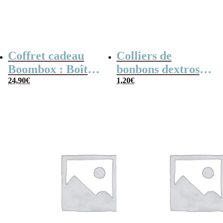
Coffret cadeau
Colliers de
Boombox : Boîte
bonbons dextrose
bonbons des
24,90
€
x2
1,20
€
années 80 –
Coffret bonbon