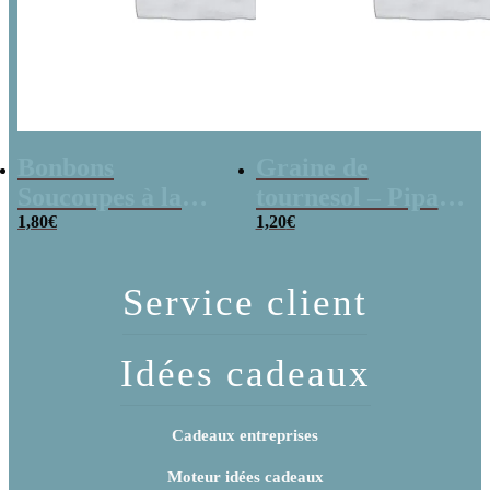
Bonbons
Graine de
Soucoupes à la
tournesol – Pipas
poudre (x20)
1,80
€
x 3
1,20
€
Service client
Idées cadeaux
Cadeaux entreprises
Moteur idées cadeaux