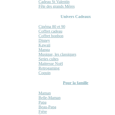
Cadeau St Valentin
Fête des grands Mères
Univers Cadeaux
Cinéma 80 et 90
Coffret cadeau
Coffret bonbon
Disney
Kawaii
Manga
Musique, les classiques
Series cultes
Maitresse Noël
Retrogaming
Coquin
Pour la famille
Maman
Belle-Maman
Papa
Beau-Papa
Frère