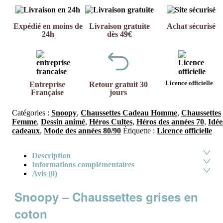
Expédié en moins de
Livraison gratuite
Achat sécurisé
24h
dès 49€
Licence officielle
Entreprise
Retour gratuit 30
Française
jours
Catégories :
Snoopy
,
Chaussettes Cadeau Homme
,
Chaussettes
Femme
,
Dessin animé
,
Héros Cultes
,
Héros des années 70
,
Idée
cadeaux
,
Mode des années 80/90
Étiquette :
Licence officielle
Description
Informations complémentaires
Avis (0)
Snoopy – Chaussettes grises en
coton