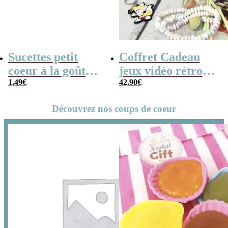
Sucettes petit
Coffret Cadeau
coeur à la goût
jeux vidéo rétro
cerise x5
1,49
€
(avec sa console de
42,90
€
poche retro)
Découvrez nos coups de coeur