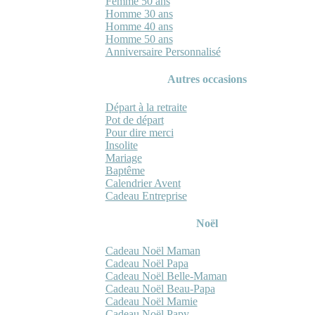
Femme 50 ans
Homme 30 ans
Homme 40 ans
Homme 50 ans
Anniversaire Personnalisé
Autres occasions
Départ à la retraite
Pot de départ
Pour dire merci
Insolite
Mariage
Baptême
Calendrier Avent
Cadeau Entreprise
Noël
Cadeau Noël Maman
Cadeau Noël Papa
Cadeau Noël Belle-Maman
Cadeau Noël Beau-Papa
Cadeau Noël Mamie
Cadeau Noël Papy