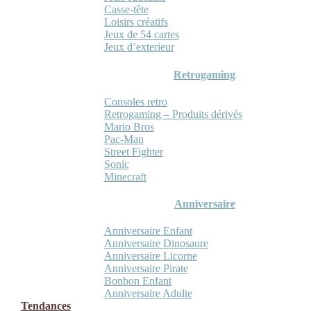
Casse-tête
Loisirs créatifs
Jeux de 54 cartes
Jeux d’exterieur
Retrogaming
Consoles retro
Retrogaming – Produits dérivés
Mario Bros
Pac-Man
Street Fighter
Sonic
Minecraft
Anniversaire
Anniversaire Enfant
Anniversaire Dinosaure
Anniversaire Licorne
Anniversaire Pirate
Bonbon Enfant
Anniversaire Adulte
Tendances