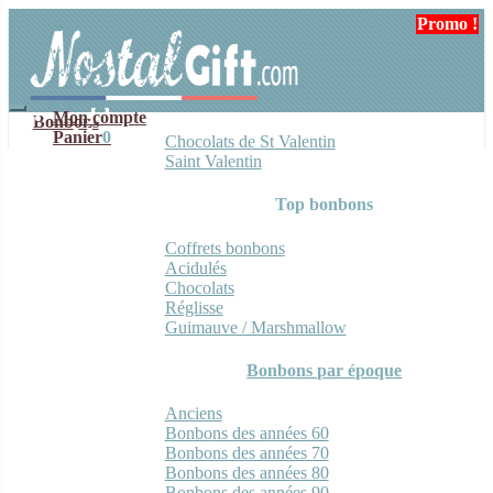
Aller
Aller
Promo !
Promo !
Promo !
Promo !
Promo !
Promo !
Promo !
Promo !
à
au
la
contenu
navigation
Mon compte
Bonbons
Panier
0
Chocolats de St Valentin
Saint Valentin
Top bonbons
Coffrets bonbons
Acidulés
Chocolats
Réglisse
Guimauve / Marshmallow
Bonbons par époque
Anciens
Bonbons des années 60
Bonbons des années 70
Bonbons des années 80
Bonbons des années 90