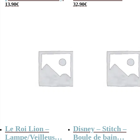
13,90
€
– 30 cm
32,90
€
Le Roi Lion –
Disney – Stitch –
Lampe/Veilleuse
Boule de bain