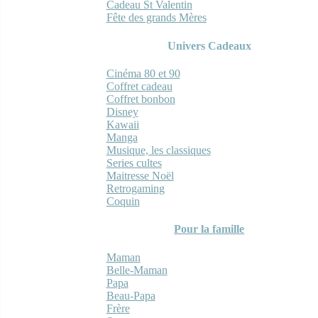
Cadeau St Valentin
Fête des grands Mères
Univers Cadeaux
Cinéma 80 et 90
Coffret cadeau
Coffret bonbon
Disney
Kawaii
Manga
Musique, les classiques
Series cultes
Maitresse Noël
Retrogaming
Coquin
Pour la famille
Maman
Belle-Maman
Papa
Beau-Papa
Frère