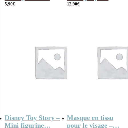
(Disney)
5,90
€
cheveux (Disney)
12,90
€
Disney Toy Story –
Masque en tissu
Mini figurine
pour le visage –