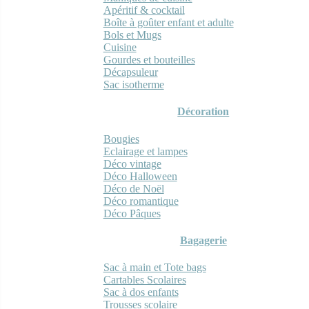
Apéritif & cocktail
Boîte à goûter enfant et adulte
Bols et Mugs
Cuisine
Gourdes et bouteilles
Décapsuleur
Sac isotherme
Décoration
Bougies
Eclairage et lampes
Déco vintage
Déco Halloween
Déco de Noël
Déco romantique
Déco Pâques
Bagagerie
Sac à main et Tote bags
Cartables Scolaires
Sac à dos enfants
Trousses scolaire