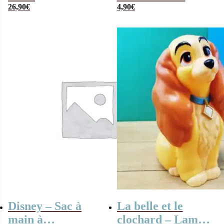
“Cendrillon”
26,90
€
4,90
€
remplie de
bonbons 80 ”
(Bleue)
Disney – Sac à
La belle et le
main à
clochard – Lampe