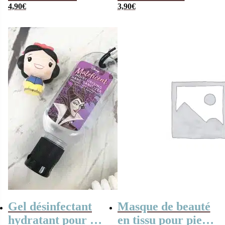
4,90
€
lampe magique
3,90
€
Gel désinfectant
Masque de beauté
hydratant pour les
en tissu pour pied