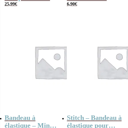
3D – 17,5 cm
25,99
€
effervescente –
6,90
€
Noix de coco
Bandeau à
Stitch – Bandeau à
élastique – Minnie
élastique pour