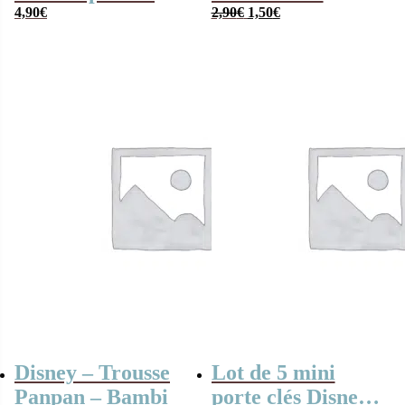
Le
Le
visage – Dark
4,90
€
Aristochats
2,90
€
1,50
€
prix
prix
Vador (Star Wars)
initial
actuel
était :
est :
– Thé noir
2,90€.
1,50€.
Disney – Trousse
Lot de 5 mini
Panpan – Bambi
porte clés Disney