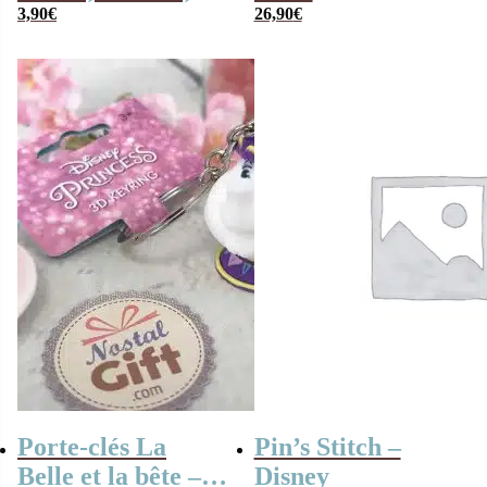
Pumba, Timon
3,90
€
“Cendrillon”
26,90
€
remplie de
bonbons 80 ”
(Bleue)
Porte-clés La
Pin’s Stitch –
Belle et la bête –
Disney