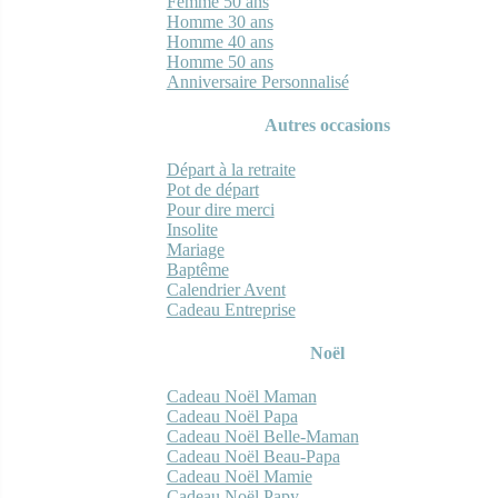
Femme 50 ans
Homme 30 ans
Homme 40 ans
Homme 50 ans
Anniversaire Personnalisé
Autres occasions
Départ à la retraite
Pot de départ
Pour dire merci
Insolite
Mariage
Baptême
Calendrier Avent
Cadeau Entreprise
Noël
Cadeau Noël Maman
Cadeau Noël Papa
Cadeau Noël Belle-Maman
Cadeau Noël Beau-Papa
Cadeau Noël Mamie
Cadeau Noël Papy