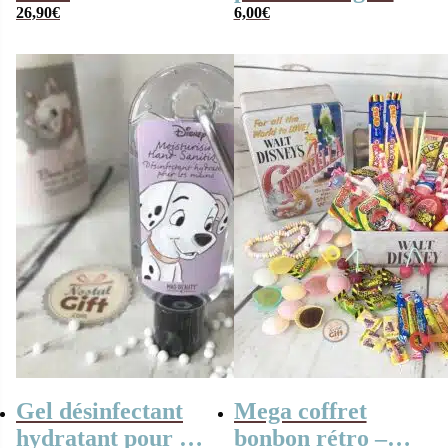
“Cendrillon”
26,90
€
Princesse Jasmine
6,00
€
remplie de
(Disney)
bonbons 80 (rose)
Gel désinfectant
Mega coffret
hydratant pour les
bonbon rétro –