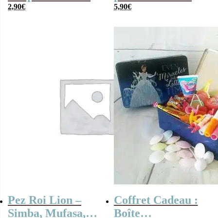
2,90
€
Princesses
5,90
€
Pez Roi Lion –
Coffret Cadeau :
Simba, Mufasa,
Boîte