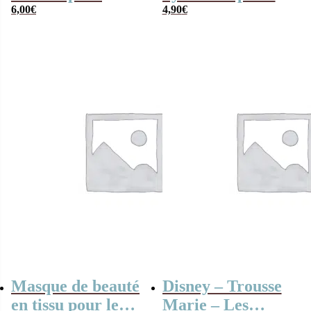
visage – Princesse
6,00
€
mains – Bambi
4,90
€
Belle (La Belle et
(Disney) – Melon
la Bête)
Masque de beauté
Disney – Trousse
en tissu pour le
Marie – Les