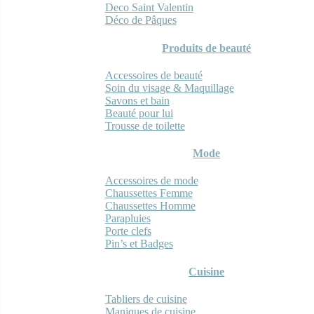
Deco Saint Valentin
Déco de Pâques
Produits de beauté
Accessoires de beauté
Soin du visage & Maquillage
Savons et bain
Beauté pour lui
Trousse de toilette
Mode
Accessoires de mode
Chaussettes Femme
Chaussettes Homme
Parapluies
Porte clefs
Pin’s et Badges
Cuisine
Tabliers de cuisine
Maniques de cuisine