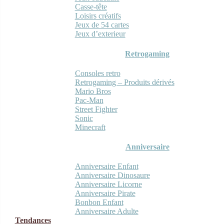
Casse-tête
Loisirs créatifs
Jeux de 54 cartes
Jeux d’exterieur
Retrogaming
Consoles retro
Retrogaming – Produits dérivés
Mario Bros
Pac-Man
Street Fighter
Sonic
Minecraft
Anniversaire
Anniversaire Enfant
Anniversaire Dinosaure
Anniversaire Licorne
Anniversaire Pirate
Bonbon Enfant
Anniversaire Adulte
Tendances