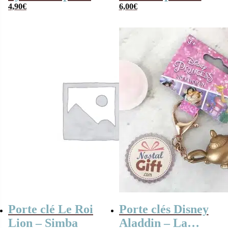
mains – Olaf (La
4,90
€
visage – Pan-Pan
6,00
€
Reine des Neiges)
(Disney)
– parfum pomme
Porte clé Le Roi
Porte clés Disney
Lion – Simba
Aladdin – La