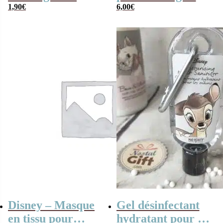
mystère série B
1,90
€
Princesse Ariel
6,00
€
(Disney)
Disney – Masque
Gel désinfectant
en tissu pour
hydratant pour les