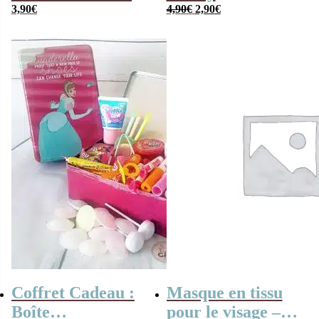
Le
Le
Miss Samovar
3,90
€
4,90
€
2,90
€
prix
prix
initial
actuel
était :
est :
4,90€.
2,90€.
Coffret Cadeau :
Masque en tissu
Boîte
pour le visage –