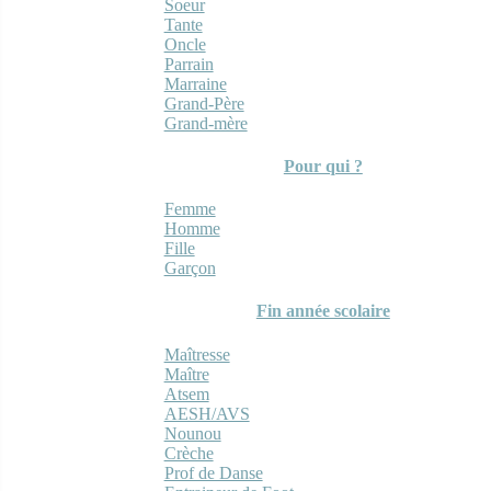
Soeur
Tante
Oncle
Parrain
Marraine
Grand-Père
Grand-mère
Pour qui ?
Femme
Homme
Fille
Garçon
Fin année scolaire
Maîtresse
Maître
Atsem
AESH/AVS
Nounou
Crèche
Prof de Danse