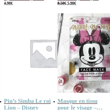
Le
Le
mains parfum
4,90
€
– Cendrillon
8,50
€
5,90
€
prix
prix
fruits rouges –
(Disney)
initial
actuel
était :
est :
Maléfique
8,50€.
5,90€.
(Disney)
Pin’s Simba Le roi
Masque en tissu
Lion – Disney
pour le visage –