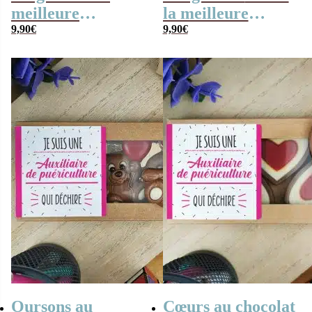
meilleure
la meilleure
auxiliaire de
9,90
€
auxiliaire de
9,90
€
puériculture”
puériculture”
Oursons au
Cœurs au chocolat