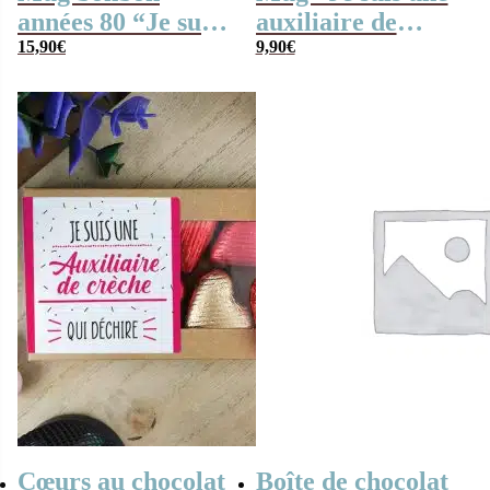
années 80 “Je suis
auxiliaire de
une auxiliaire de
15,90
€
crèche qui
9,90
€
crèche qui
déchire” Cadeau
déchire”
pour l’Auxiliaire
de crèche
Cœurs au chocolat
Boîte de chocolat