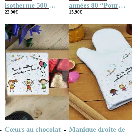
isotherme 500 ml
années 80 “Pour la
“Pour la meilleure
22,90
€
meilleure
15,90
€
auxiliaire de
auxiliaire de
puériculture”
puériculture”
Cœurs au chocolat
Manique droite de