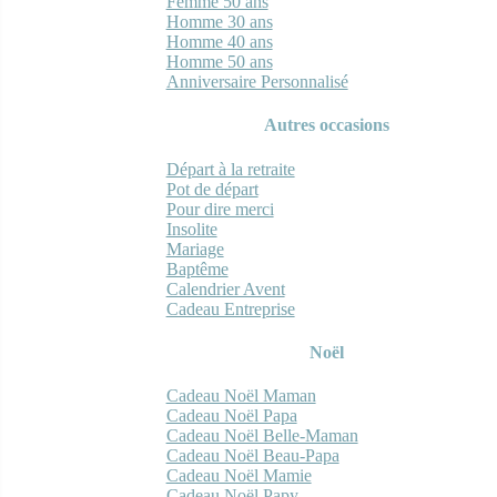
Femme 50 ans
Homme 30 ans
Homme 40 ans
Homme 50 ans
Anniversaire Personnalisé
Autres occasions
Départ à la retraite
Pot de départ
Pour dire merci
Insolite
Mariage
Baptême
Calendrier Avent
Cadeau Entreprise
Noël
Cadeau Noël Maman
Cadeau Noël Papa
Cadeau Noël Belle-Maman
Cadeau Noël Beau-Papa
Cadeau Noël Mamie
Cadeau Noël Papy