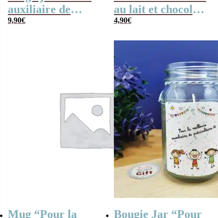
auxiliaire de
au lait et chocolat
puériculture qui
9,90
€
noir praliné x8 “je
4,90
€
déchire” – Cadeau
suis une auxiliaire
crèche
de puériculture
qui déchire”
Mug “Pour la
Bougie Jar “Pour