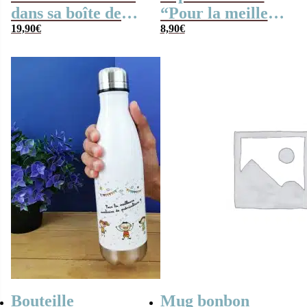
dans sa boîte de
“Pour la meilleure
conserve “Pour la
19,90
€
auxiliaire de
8,90
€
meilleure
puériculture”
auxiliaire de
puériculture”
Bouteille
Mug bonbon