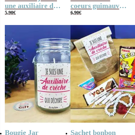
une auxiliaire de
coeurs guimauve
puériculture qui
5,90
€
“je suis une
6,90
€
déchire”
auxiliaire de
puériculture qui
déchire” – cadeau
crèche
Bougie Jar
Sachet bonbon