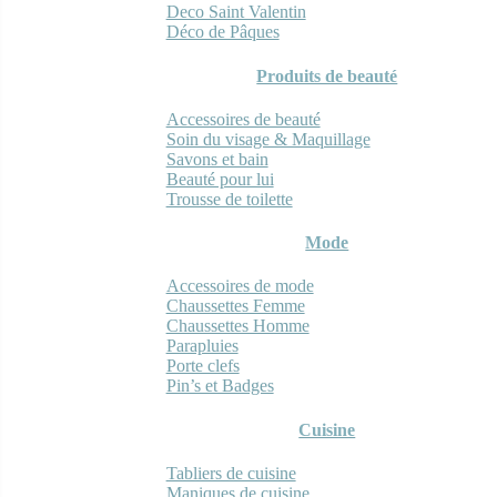
Deco Saint Valentin
Déco de Pâques
Produits de beauté
Accessoires de beauté
Soin du visage & Maquillage
Savons et bain
Beauté pour lui
Trousse de toilette
Mode
Accessoires de mode
Chaussettes Femme
Chaussettes Homme
Parapluies
Porte clefs
Pin’s et Badges
Cuisine
Tabliers de cuisine
Maniques de cuisine