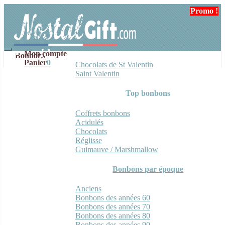
Aller
Aller
Promo !
Promo !
à
au
la
contenu
navigation
Mon compte
Bonbons
Panier
0
Chocolats de St Valentin
Saint Valentin
Top bonbons
Coffrets bonbons
Acidulés
Chocolats
Réglisse
Guimauve / Marshmallow
Bonbons par époque
Anciens
Bonbons des années 60
Bonbons des années 70
Bonbons des années 80
Bonbons des années 90