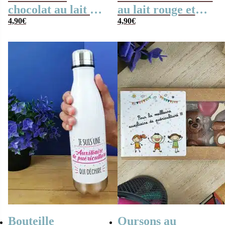
chocolat au lait x3
au lait rouge et
“je suis une
4,90
€
blanc x4 “je suis
4,90
€
auxiliaire de
une auxiliaire de
puériculture qui
puériculture qui
déchire”
déchire”
Bouteille
Oursons au