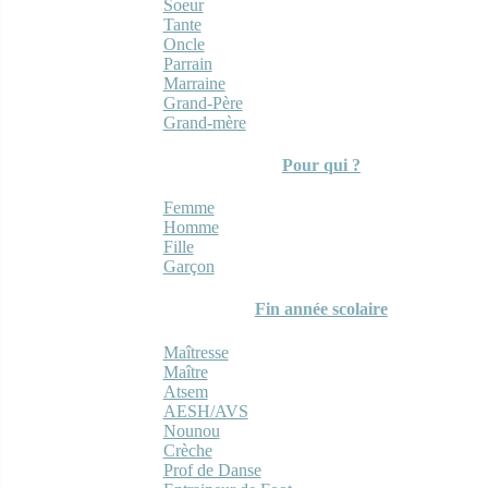
Soeur
Tante
Oncle
Parrain
Marraine
Grand-Père
Grand-mère
Pour qui ?
Femme
Homme
Fille
Garçon
Fin année scolaire
Maîtresse
Maître
Atsem
AESH/AVS
Nounou
Crèche
Prof de Danse