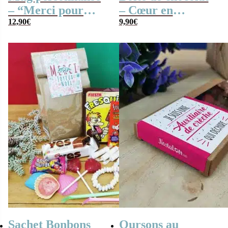
– “Merci pour
– Cœur en
cette année” –
12,90
€
chocolat noir et
9,90
€
Collection
lait fourrés
Confetti – Cadeau
praliné x20 –
crèche, nounou…
“Pour une super
Atsem”
Sachet Bonbons
Oursons au