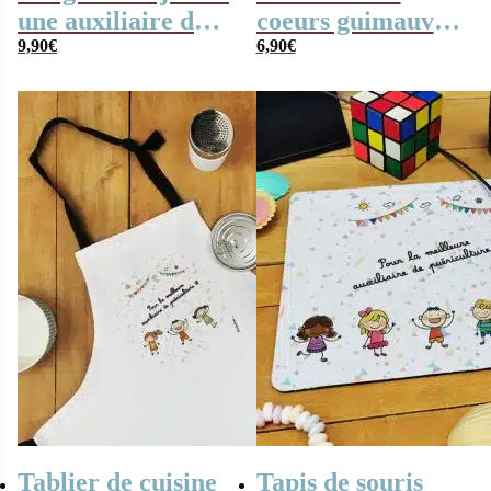
une auxiliaire de
coeurs guimauve
puériculture qui
9,90
€
“Pour la meilleure
6,90
€
déchire” – cadeau
auxiliaire de
crèche
puériculture”
Tablier de cuisine
Tapis de souris