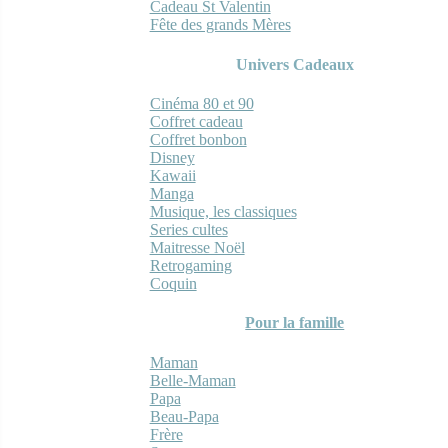
Cadeau St Valentin
Fête des grands Mères
Univers Cadeaux
Cinéma 80 et 90
Coffret cadeau
Coffret bonbon
Disney
Kawaii
Manga
Musique, les classiques
Series cultes
Maitresse Noël
Retrogaming
Coquin
Pour la famille
Maman
Belle-Maman
Papa
Beau-Papa
Frère