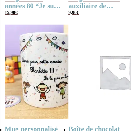
années 80 “Je suis
auxiliaire de
une auxiliaire de
15,90
€
crèche qui
9,90
€
crèche qui
déchire” Cadeau
déchire”
pour l’Auxiliaire
de crèche
Mug personnalisé
Boîte de chocolat