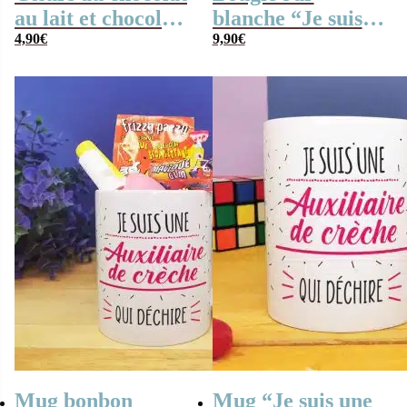
au lait et chocolat
blanche “Je suis
noir praliné x8
4,90
€
une auxiliaire de
9,90
€
“Je suis une
crèche qui
auxiliaire de
déchire”
crèche qui
déchire”
Mug bonbon
Mug “Je suis une