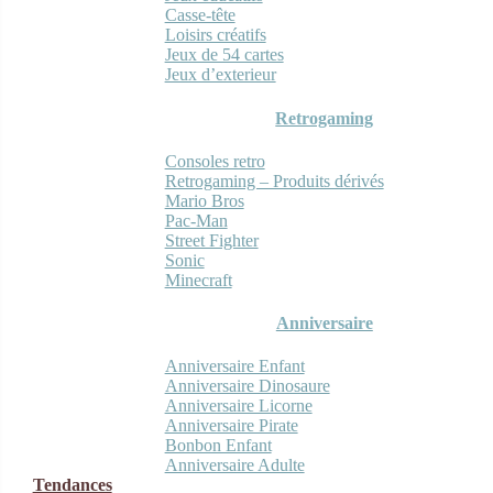
Casse-tête
Loisirs créatifs
Jeux de 54 cartes
Jeux d’exterieur
Retrogaming
Consoles retro
Retrogaming – Produits dérivés
Mario Bros
Pac-Man
Street Fighter
Sonic
Minecraft
Anniversaire
Anniversaire Enfant
Anniversaire Dinosaure
Anniversaire Licorne
Anniversaire Pirate
Bonbon Enfant
Anniversaire Adulte
Tendances