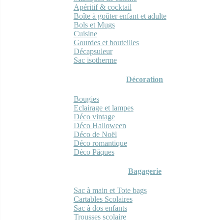
Apéritif & cocktail
Boîte à goûter enfant et adulte
Bols et Mugs
Cuisine
Gourdes et bouteilles
Décapsuleur
Sac isotherme
Décoration
Bougies
Eclairage et lampes
Déco vintage
Déco Halloween
Déco de Noël
Déco romantique
Déco Pâques
Bagagerie
Sac à main et Tote bags
Cartables Scolaires
Sac à dos enfants
Trousses scolaire