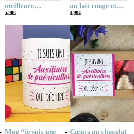
meilleure
au lait rouge et
auxiliaire de
5,90
€
blanc x4 “Je suis
4,90
€
puériculture”
une auxiliaire de
crèche qui
déchire”
Mug “je suis une
Cœurs au chocolat