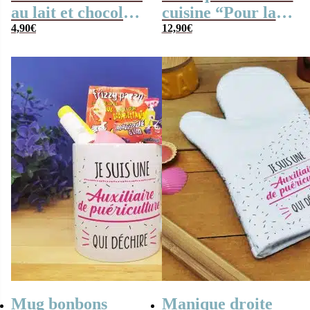
au lait et chocolat
cuisine “Pour la
noir praliné x8
4,90
€
meilleure
12,90
€
“Pour la meilleure
auxiliaire de
auxiliaire de
puériculture”
puériculture”
Mug bonbons
Manique droite