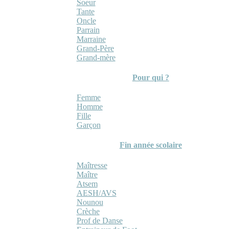
Soeur
Tante
Oncle
Parrain
Marraine
Grand-Père
Grand-mère
Pour qui ?
Femme
Homme
Fille
Garçon
Fin année scolaire
Maîtresse
Maître
Atsem
AESH/AVS
Nounou
Crèche
Prof de Danse