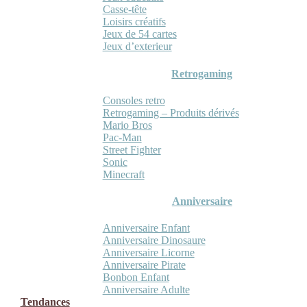
Casse-tête
Loisirs créatifs
Jeux de 54 cartes
Jeux d’exterieur
Retrogaming
Consoles retro
Retrogaming – Produits dérivés
Mario Bros
Pac-Man
Street Fighter
Sonic
Minecraft
Anniversaire
Anniversaire Enfant
Anniversaire Dinosaure
Anniversaire Licorne
Anniversaire Pirate
Bonbon Enfant
Anniversaire Adulte
Tendances