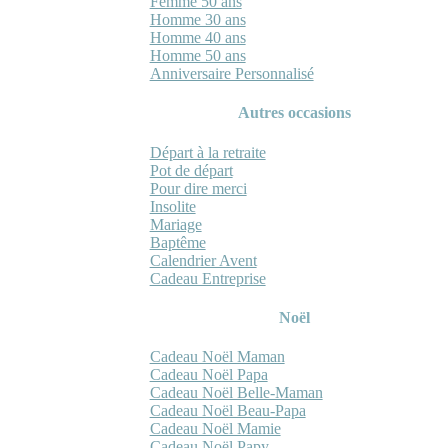
Femme 50 ans
Homme 30 ans
Homme 40 ans
Homme 50 ans
Anniversaire Personnalisé
Autres occasions
Départ à la retraite
Pot de départ
Pour dire merci
Insolite
Mariage
Baptême
Calendrier Avent
Cadeau Entreprise
Noël
Cadeau Noël Maman
Cadeau Noël Papa
Cadeau Noël Belle-Maman
Cadeau Noël Beau-Papa
Cadeau Noël Mamie
Cadeau Noël Papy