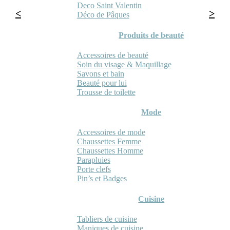
Deco Saint Valentin
Déco de Pâques
Produits de beauté
Accessoires de beauté
Soin du visage & Maquillage
Savons et bain
Beauté pour lui
Trousse de toilette
Mode
Accessoires de mode
Chaussettes Femme
Chaussettes Homme
Parapluies
Porte clefs
Pin’s et Badges
Cuisine
Tabliers de cuisine
Maniques de cuisine