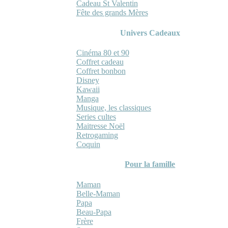
Cadeau St Valentin
Fête des grands Mères
Univers Cadeaux
Cinéma 80 et 90
Coffret cadeau
Coffret bonbon
Disney
Kawaii
Manga
Musique, les classiques
Series cultes
Maitresse Noël
Retrogaming
Coquin
Pour la famille
Maman
Belle-Maman
Papa
Beau-Papa
Frère