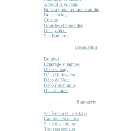
Apéritif & cocktail
Boîte à goûter enfant et adulte
Bols et Mugs
Cuisine
Gourdes et bouteilles
Décapsuleur
Sac isotherme
Décoration
Bougies
Eclairage et lampes
Déco vintage
Déco Halloween
Déco de Noël
Déco romantique
Déco Pâques
Bagagerie
Sac à main et Tote bags
Cartables Scolaires
Sac à dos enfants
Trousses scolaire