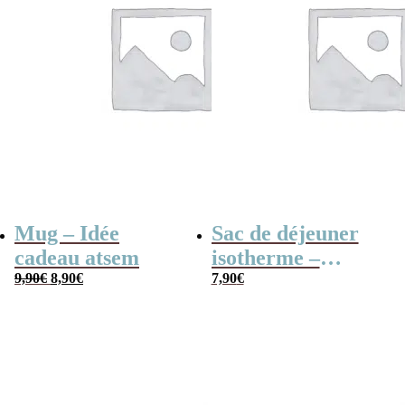
Mug – Idée
Sac de déjeuner
cadeau atsem
isotherme –
Le
Le
9,90
€
8,90
€
“Merci pour cette
7,90
€
prix
prix
initial
actuel
année” –
était :
est :
9,90€.
8,90€.
Collection arc-en-
ciel