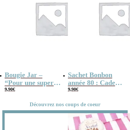
Bougie Jar –
Sachet Bonbon
“Pour une super
année 80 : Cadeau
Atsem”
9,90
€
Atsem
9,90
€
Découvrez nos coups de coeur