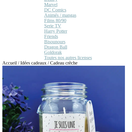
Marvel
DC Comics
Animés / mangas
Films 80/90
Serie TV
Harry Potter
Friends
Bisounours
Dragon Ball
Goldorak
Toutes nos autres licenses
Accueil
/
Idées cadeaux
/
Cadeau crèche