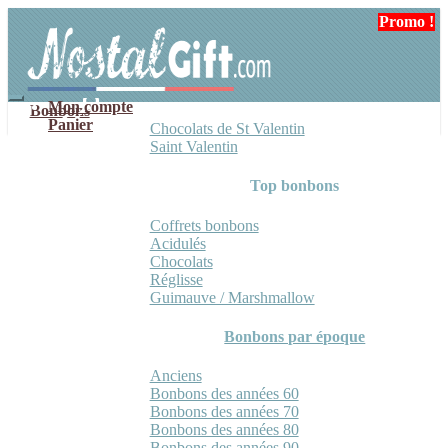
Aller
Aller
Promo !
Promo !
Promo !
à
au
la
contenu
navigation
Mon compte
Bonbons
Panier
Chocolats de St Valentin
Saint Valentin
Top bonbons
Coffrets bonbons
Acidulés
Chocolats
Réglisse
Guimauve / Marshmallow
Bonbons par époque
Anciens
Bonbons des années 60
Bonbons des années 70
Bonbons des années 80
Bonbons des années 90