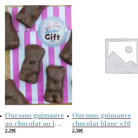
Oursons guimauve
Oursons guimauve
au chocolat au lait
chocolat blanc x10
x 10
2,29
€
2,50
€