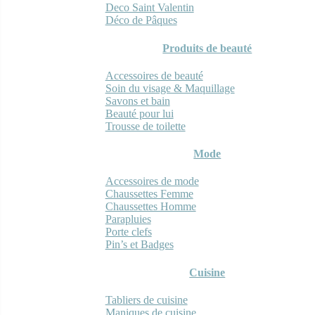
Deco Saint Valentin
Déco de Pâques
Produits de beauté
Accessoires de beauté
Soin du visage & Maquillage
Savons et bain
Beauté pour lui
Trousse de toilette
Mode
Accessoires de mode
Chaussettes Femme
Chaussettes Homme
Parapluies
Porte clefs
Pin’s et Badges
Cuisine
Tabliers de cuisine
Maniques de cuisine