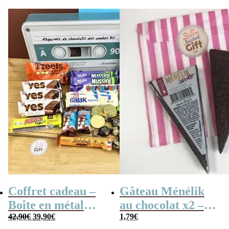
lait et noir praliné
initial
actuel
était :
est :
19,90€.
17,90€.
Coffret cadeau –
Gâteau Ménélik
Boîte en métal
au chocolat x2 –
Le
Le
cassette –
42,90
€
39,90
€
Gaufrette
1,79
€
prix
prix