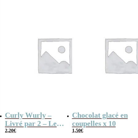
Chocolats des
triangulaire
initial
actuel
était :
est :
années 80 – grand
42,90€.
39,90€.
coffret chocolat
original
Curly Wurly –
Chocolat glacé en
Livré par 2 – Les
coupelles x 10
3 mousquetaires –
2,20
€
1,50
€