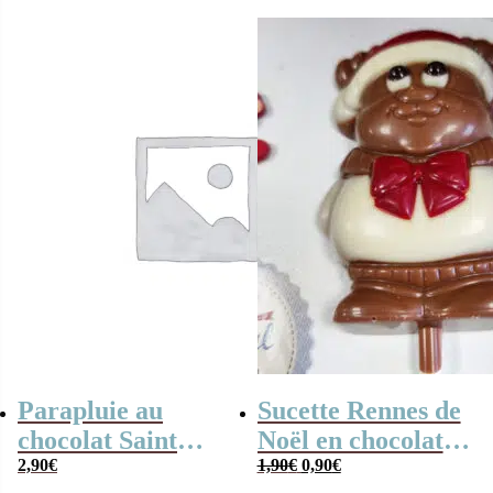
30g
coupelles x 30
Parapluie au
Sucette Rennes de
chocolat Saint
Noël en chocolat
Le
Le
Valentin x3
2,90
€
au lait
1,90
€
0,90
€
prix
prix