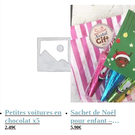
que le chocolat”
Petites voitures en
Sachet de Noël
chocolat x5
pour enfant –
2,49
€
Parapluie au
5,90
€