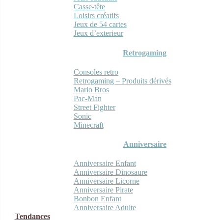
Casse-tête
Loisirs créatifs
Jeux de 54 cartes
Jeux d’exterieur
Retrogaming
Consoles retro
Retrogaming – Produits dérivés
Mario Bros
Pac-Man
Street Fighter
Sonic
Minecraft
Anniversaire
Anniversaire Enfant
Anniversaire Dinosaure
Anniversaire Licorne
Anniversaire Pirate
Bonbon Enfant
Anniversaire Adulte
Tendances