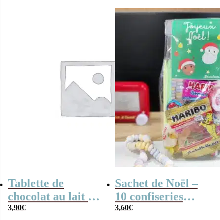
initial
actuel
était :
est :
1,90€.
0,90€.
Tablette de
Sachet de Noël –
chocolat au lait –
10 confiseries
“Papa, je t’aime
3,90
€
pour enfant
3,60
€