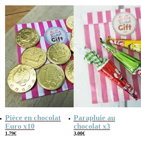
Barre Fourré de
Caramel
Pièce en chocolat
Parapluie au
Euro x10
chocolat x3
1,79
€
3,00
€