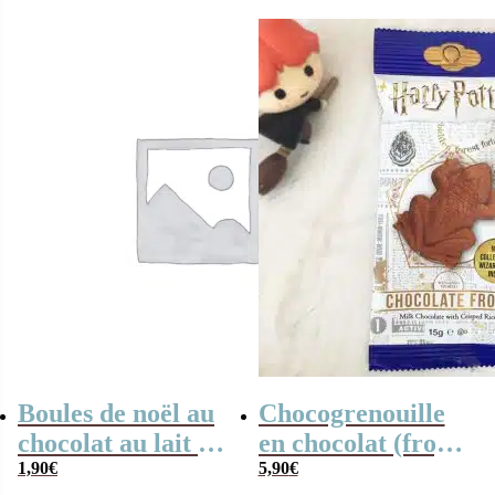
10
Boules de noël au
Chocogrenouille
chocolat au lait x
en chocolat (frog)
10
1,90
€
Harry Potter
5,90
€