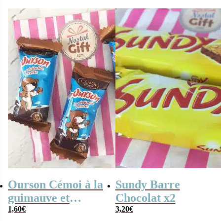
Ourson Cémoi à la
Sundy Barre
guimauve et
Chocolat x2
chocolat lait x3
1,60
€
3,20
€