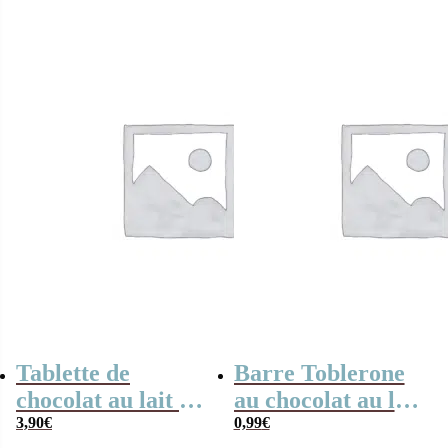
plus que le
chocolat”
Tablette de
Barre Toblerone
chocolat au lait –
au chocolat au lait
“Je t’aime plus
3,90
€
– 35g
0,99
€