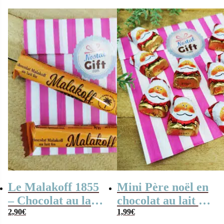
Le Malakoff 1855
Mini Père noël en
– Chocolat au lait
chocolat au lait –
fin noisette x 2
2,90
€
3×2 cm – Lot de
1,99
€