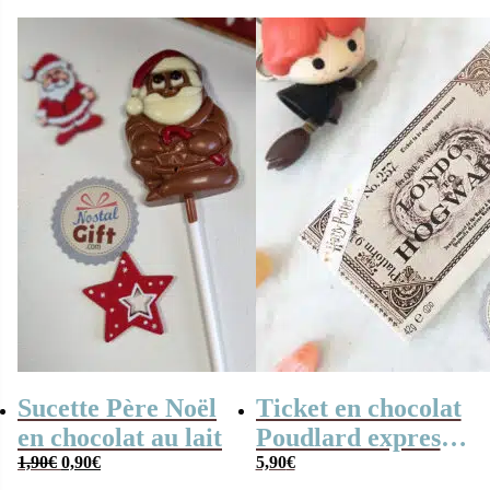
à dissoudre dans
chocolat
du lait chaud
halloween
Sucette Père Noël
Ticket en chocolat
en chocolat au lait
Poudlard express
Le
Le
1,90
€
0,90
€
– Harry potter
5,90
€
prix
prix