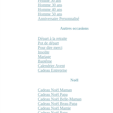
Femme 50 ans
Homme 30 ans
Homme 40 ans
Homme 50 ans
Anniversaire Personnalisé
Autres occasions
Départ à la retraite
Pot de départ
Pour dire merci
Insolite
Mariage
Baptême
Calendrier Avent
Cadeau Entreprise
Noël
Cadeau Noël Maman
Cadeau Noël Papa
Cadeau Noël Belle-Maman
Cadeau Noël Beau-Papa
Cadeau Noël Mamie
Cadeau Noël Papy