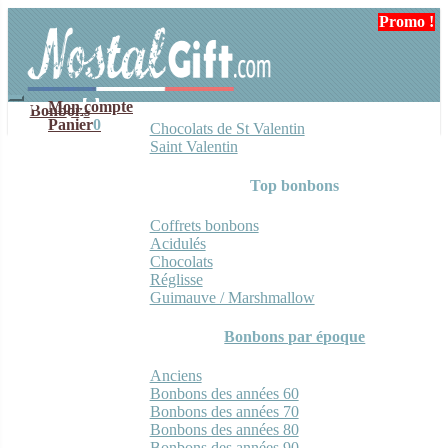
Aller
Aller
Promo !
Promo !
Promo !
Promo !
Promo !
à
au
la
contenu
navigation
Mon compte
Bonbons
Panier
0
Chocolats de St Valentin
Saint Valentin
Top bonbons
Coffrets bonbons
Acidulés
Chocolats
Réglisse
Guimauve / Marshmallow
Bonbons par époque
Anciens
Bonbons des années 60
Bonbons des années 70
Bonbons des années 80
Bonbons des années 90