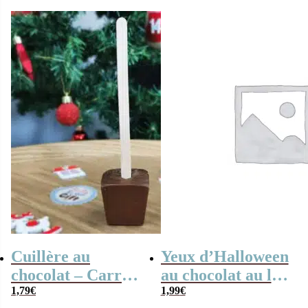
de Noël en
chocolat
Cuillère au
Yeux d’Halloween
chocolat – Carré
au chocolat au lait
de chocolat au lait
1,79
€
x5 – Oeil en
1,99
€