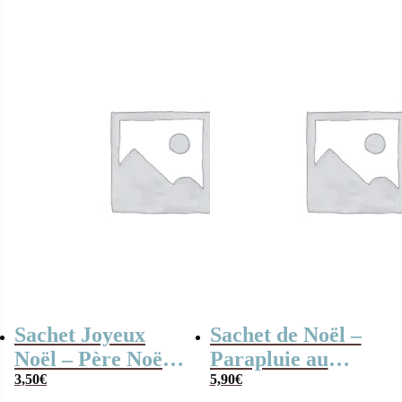
chocolat fête de la
Saint-Nicolas
Sachet Joyeux
Sachet de Noël –
Noël – Père Noël
Parapluie au
(60g) et 10 boules
3,50
€
chocolat x6
5,90
€