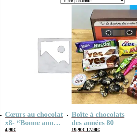
Cœurs au chocolat
Boîte à chocolats
x8- “Bonne année
des années 80
Le
Le
2025 ” Style 60s –
4,90
€
19,90
€
17,90
€
prix
prix