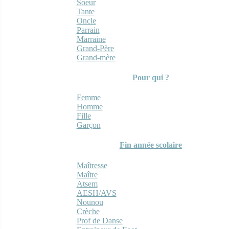
Soeur
Tante
Oncle
Parrain
Marraine
Grand-Père
Grand-mère
Pour qui ?
Femme
Homme
Fille
Garçon
Fin année scolaire
Maîtresse
Maître
Atsem
AESH/AVS
Nounou
Crèche
Prof de Danse