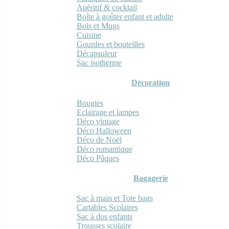
Apéritif & cocktail
Boîte à goûter enfant et adulte
Bols et Mugs
Cuisine
Gourdes et bouteilles
Décapsuleur
Sac isotherme
Décoration
Bougies
Eclairage et lampes
Déco vintage
Déco Halloween
Déco de Noël
Déco romantique
Déco Pâques
Bagagerie
Sac à main et Tote bags
Cartables Scolaires
Sac à dos enfants
Trousses scolaire