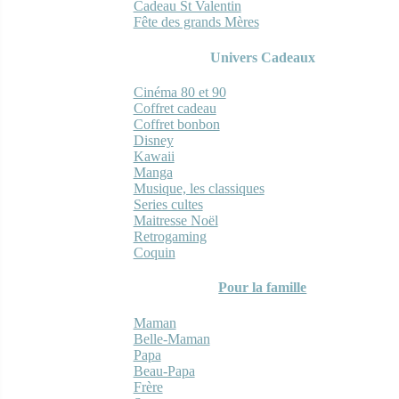
Cadeau St Valentin
Fête des grands Mères
Univers Cadeaux
Cinéma 80 et 90
Coffret cadeau
Coffret bonbon
Disney
Kawaii
Manga
Musique, les classiques
Series cultes
Maitresse Noël
Retrogaming
Coquin
Pour la famille
Maman
Belle-Maman
Papa
Beau-Papa
Frère