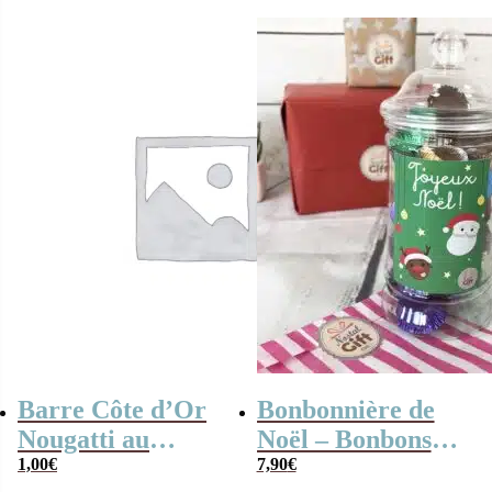
initial
actuel
était :
est :
1,90€.
0,90€.
Barre Côte d’Or
Bonbonnière de
Nougatti au
Noël – Bonbons
chocolat au lait –
1,00
€
Chocolat glacé en
7,90
€