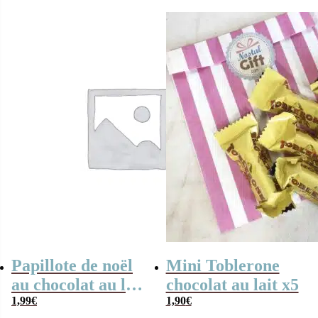
Papillote de noël
Mini Toblerone
au chocolat au lait
chocolat au lait x5
fourré au praliné
1,99
€
1,90
€