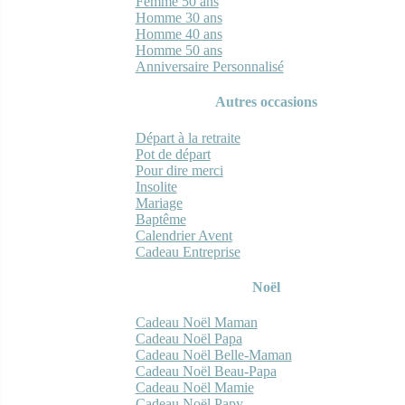
Femme 50 ans
Homme 30 ans
Homme 40 ans
Homme 50 ans
Anniversaire Personnalisé
Autres occasions
Départ à la retraite
Pot de départ
Pour dire merci
Insolite
Mariage
Baptême
Calendrier Avent
Cadeau Entreprise
Noël
Cadeau Noël Maman
Cadeau Noël Papa
Cadeau Noël Belle-Maman
Cadeau Noël Beau-Papa
Cadeau Noël Mamie
Cadeau Noël Papy