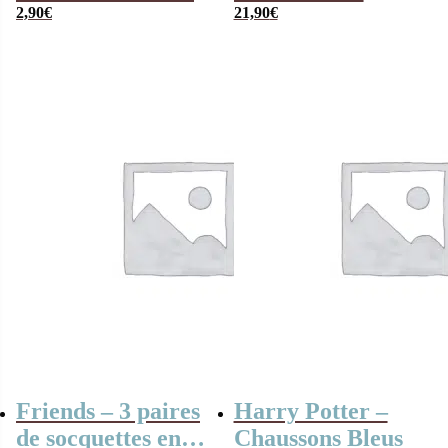
2,90
€
pyjamas short
21,90
€
pour femme
Friends – 3 paires
Harry Potter –
de socquettes en
Chaussons Bleus