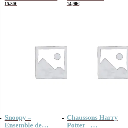
15,80
€
pyjamas short
14,90
€
Poudlard pour
enfant
Snoopy –
Chaussons Harry
Ensemble de
Potter –