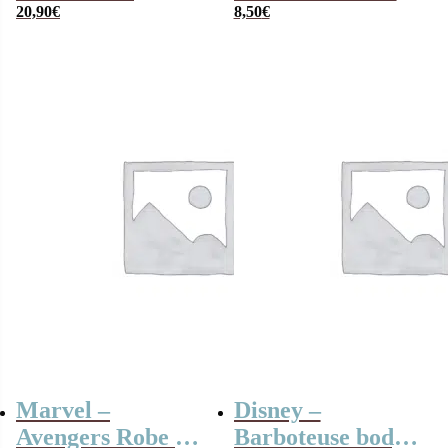
Pyjama Enfant
20,90
€
capuche (enfant)
8,50
€
Marvel –
Disney –
Avengers Robe de
Barboteuse body