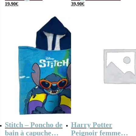
capuche pour
19,90
€
avec capuche –
39,90
€
enfant – Hedwige
Logo Serpentard
Stitch – Poncho de
Harry Potter
bain à capuche
Peignoir femme