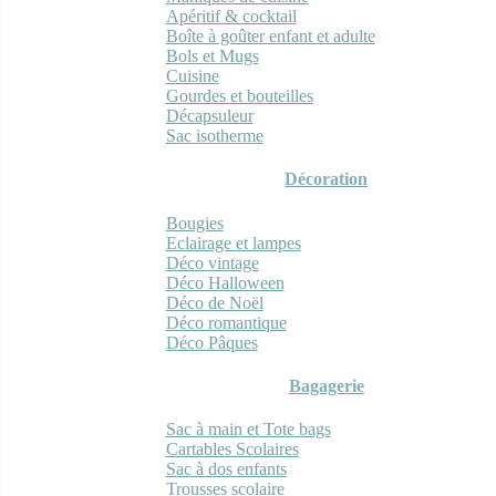
Apéritif & cocktail
Boîte à goûter enfant et adulte
Bols et Mugs
Cuisine
Gourdes et bouteilles
Décapsuleur
Sac isotherme
Décoration
Bougies
Eclairage et lampes
Déco vintage
Déco Halloween
Déco de Noël
Déco romantique
Déco Pâques
Bagagerie
Sac à main et Tote bags
Cartables Scolaires
Sac à dos enfants
Trousses scolaire