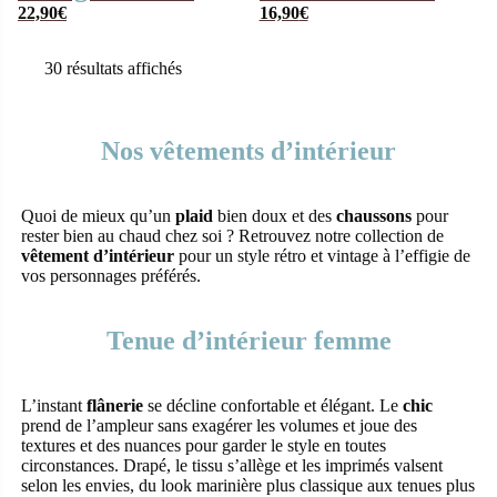
chambre pour
22,90
€
Dumbo rose pour
16,90
€
enfant
bébé
30 résultats affichés
Nos vêtements d’intérieur
Quoi de mieux qu’un
plaid
bien doux et des
chaussons
pour
rester bien au chaud chez soi ? Retrouvez notre collection de
vêtement d’intérieur
pour un style rétro et vintage à l’effigie de
vos personnages préférés.
Tenue d’intérieur femme
L’instant
flânerie
se décline confortable et élégant. Le
chic
prend de l’ampleur sans exagérer les volumes et joue des
textures et des nuances pour garder le style en toutes
circonstances. Drapé, le tissu s’allège et les imprimés valsent
selon les envies, du look marinière plus classique aux tenues plus