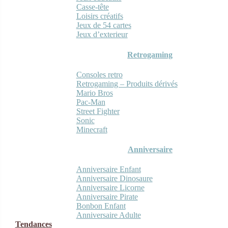
Casse-tête
Loisirs créatifs
Jeux de 54 cartes
Jeux d’exterieur
Retrogaming
Consoles retro
Retrogaming – Produits dérivés
Mario Bros
Pac-Man
Street Fighter
Sonic
Minecraft
Anniversaire
Anniversaire Enfant
Anniversaire Dinosaure
Anniversaire Licorne
Anniversaire Pirate
Bonbon Enfant
Anniversaire Adulte
Tendances