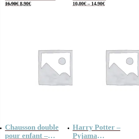
Le
Le
rose pour bébé
16,90
€
8,90
€
vêtements : 2
10,00
€
–
14,90
€
prix
prix
Culottes et 2
initial
actuel
était :
est :
paires de
16,90€.
8,90€.
chaussettes
Chausson double
Harry Potter –
pour enfant –
Pyjama