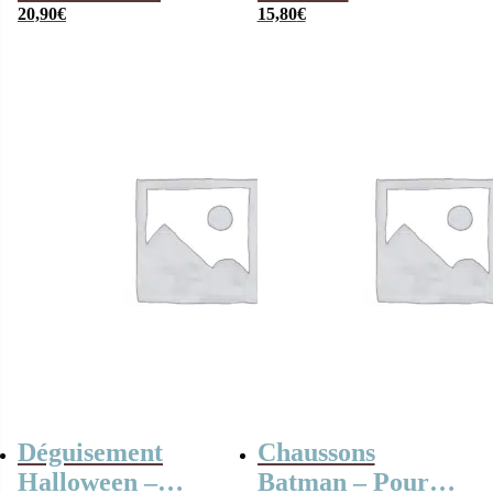
pyjama – T-shirt
20,90
€
Gryffondor taille
15,80
€
et Short – Femme
38-41 et 42-45
Déguisement
Chaussons
Halloween –
Batman – Pour