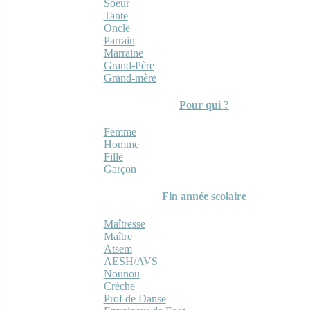
Soeur
Tante
Oncle
Parrain
Marraine
Grand-Père
Grand-mère
Pour qui ?
Femme
Homme
Fille
Garçon
Fin année scolaire
Maîtresse
Maître
Atsem
AESH/AVS
Nounou
Crèche
Prof de Danse