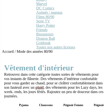
Marvel
DC Comics
Animés / mangas
Films 80/90
Serie TV
Harry Potter
Friends
Bisounours
Dragon Ball
Goldorak
Toutes nos autres licenses
Accueil
/
Mode des années 80/90
Vêtement d'intérieur
Retrouvez dans cette catégorie toutes sortes de vêtements pour
vos instants de flânerie. Des vêtements d’intérieur confortable
pour vous garder au chaud, pour se cloîtrer confortablement dans
son fauteuil avec un
plaid
, des vêtements pour les Lazy days, les
week- ends, les jours fériés. Rajoutez un peu de douceur dans ces
journées.
Pyjama
Chaussons
Peignoir Femme
Peignoir 