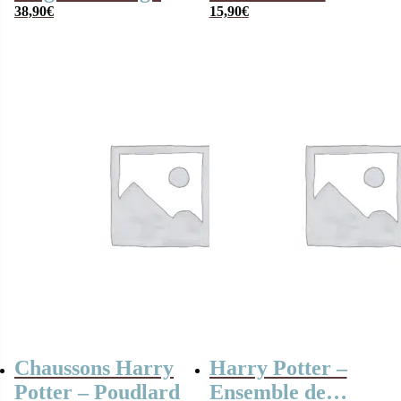
Poudlard
38,90
€
pyjamas short
15,90
€
pour femme
Chaussons Harry
Harry Potter –
Potter – Poudlard
Ensemble de