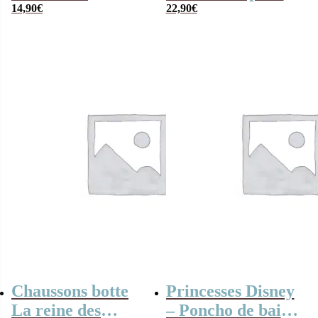
vêtements : 2
14,90
€
enfant – La Reine
22,90
€
Boxers et 2 paires
des neiges
de chaussettes
Chaussons botte
Princesses Disney
La reine des
– Poncho de bain à