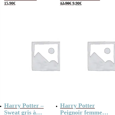
Le
Le
Sorcier – Adulte
15,90
€
enfant – Taille
12,90
€
9,90
€
prix
prix
30/31 à 36/37
initial
actuel
était :
est :
12,90€.
9,90€.
Harry Potter –
Harry Potter
Sweat gris à
Peignoir femme