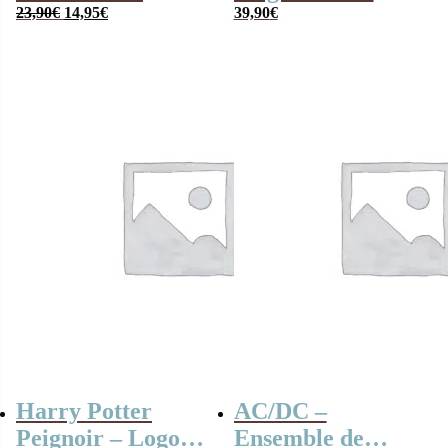
Le
Le
Sorcier – Enfant
23,90
€
14,95
€
capuche – Logo
39,90
€
prix
prix
Gryffondor
initial
actuel
était :
est :
23,90€.
14,95€.
Harry Potter
AC/DC –
Peignoir – Logo
Ensemble de