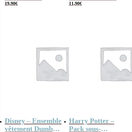
neiges – Gris –
19,90
€
capuche
11,90
€
Pour enfant –
Taille 29/30/31/32
Disney – Ensemble
Harry Potter –
vêtement Dumbo
Pack sous-