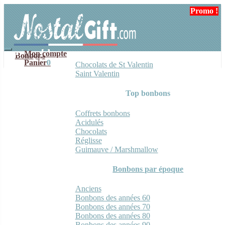
Aller
Aller
Promo !
Promo !
Promo !
Promo !
Promo !
à
au
la
contenu
navigation
Mon compte
Bonbons
Panier
0
Chocolats de St Valentin
Saint Valentin
Top bonbons
Coffrets bonbons
Acidulés
Chocolats
Réglisse
Guimauve / Marshmallow
Bonbons par époque
Anciens
Bonbons des années 60
Bonbons des années 70
Bonbons des années 80
Bonbons des années 90