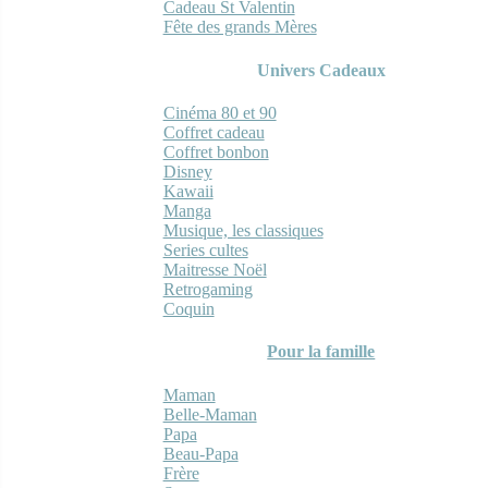
Cadeau St Valentin
Fête des grands Mères
Univers Cadeaux
Cinéma 80 et 90
Coffret cadeau
Coffret bonbon
Disney
Kawaii
Manga
Musique, les classiques
Series cultes
Maitresse Noël
Retrogaming
Coquin
Pour la famille
Maman
Belle-Maman
Papa
Beau-Papa
Frère