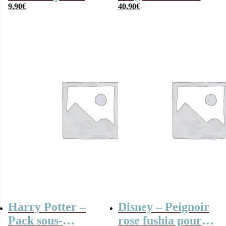
Stitch en vacances
9,90
€
avec capuche –
40,90
€
(enfant)
Logo Gryffondor
Harry Potter –
Disney – Peignoir
Pack sous-
rose fushia pour