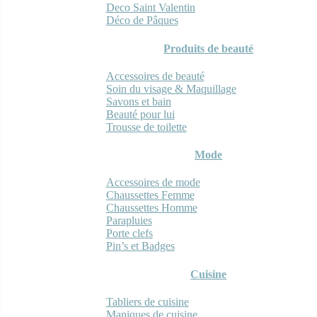
Deco Saint Valentin
Déco de Pâques
Produits de beauté
Accessoires de beauté
Soin du visage & Maquillage
Savons et bain
Beauté pour lui
Trousse de toilette
Mode
Accessoires de mode
Chaussettes Femme
Chaussettes Homme
Parapluies
Porte clefs
Pin’s et Badges
Cuisine
Tabliers de cuisine
Maniques de cuisine