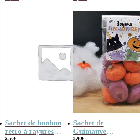
Halloween”
(citrouille)
rempli de bonbons
Sachet de bonbon
Sachet de
rétro à rayures
Guimauve
noires et blanches
2,50
€
Halloween
3,90
€