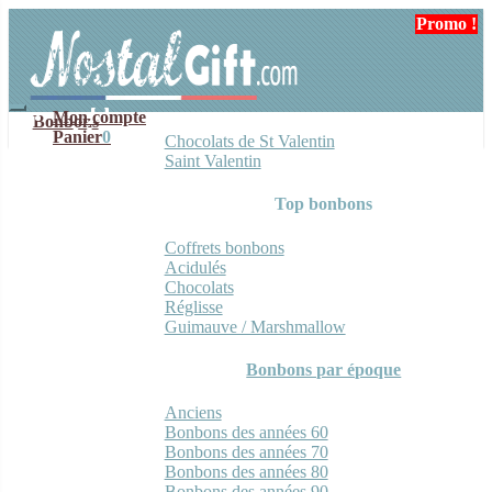
Aller
Aller
Promo !
Promo !
Promo !
Promo !
Promo !
Promo !
Promo !
Promo !
Promo !
Promo !
Promo !
à
au
la
contenu
navigation
Mon compte
Bonbons
Panier
0
Chocolats de St Valentin
Saint Valentin
Top bonbons
Coffrets bonbons
Acidulés
Chocolats
Réglisse
Guimauve / Marshmallow
Bonbons par époque
Anciens
Bonbons des années 60
Bonbons des années 70
Bonbons des années 80
Bonbons des années 90