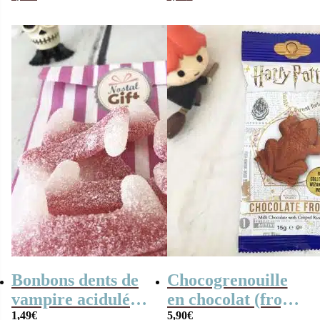
Bonbons
x10 – Bonbon
Halloween
Halloween –
Fabriqué en
France
Bonbons dents de
Chocogrenouille
vampire acidulées
en chocolat (frog)
x10- Bonbons
1,49
€
Harry Potter
5,90
€