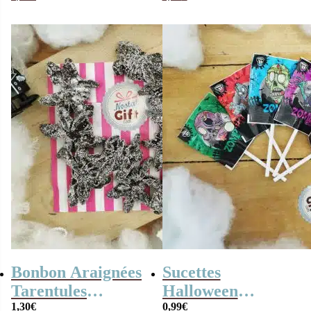
Halloween
Bonbon Araignées
Sucettes
Tarentules
Halloween
acidulées noires
1,30
€
Zombie fruits
0,99
€