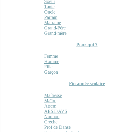
Soeur
Tante
Oncle
Parrain
Marraine
Grand-Père
Grand-mère
Pour qui ?
Femme
Homme
Fille
Garçon
Fin année scolaire
Maîtresse
Maître
Atsem
AESH/AVS
Nounou
Crèche
Prof de Danse