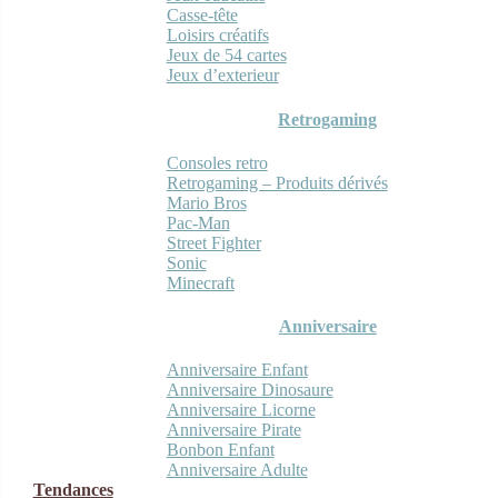
Casse-tête
Loisirs créatifs
Jeux de 54 cartes
Jeux d’exterieur
Retrogaming
Consoles retro
Retrogaming – Produits dérivés
Mario Bros
Pac-Man
Street Fighter
Sonic
Minecraft
Anniversaire
Anniversaire Enfant
Anniversaire Dinosaure
Anniversaire Licorne
Anniversaire Pirate
Bonbon Enfant
Anniversaire Adulte
Tendances