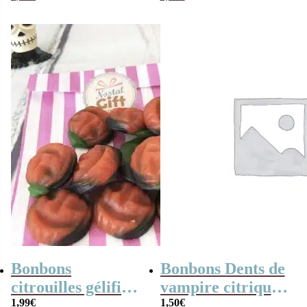
Halloween
Bonbons
Bonbons Dents de
citrouilles gélifiés
vampire citriques
x20 – 140g-
1,99
€
x10
1,50
€