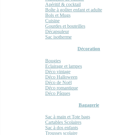
Apéritif & cocktail
Boîte à goûter enfant et adulte
Bols et Mugs
Cuisine
Gourdes et bouteilles
Décapsuleur
Sac isotherme
Décoration
Bougies
Eclairage et lampes
Déco vintage
Déco Halloween
Déco de Noël
Déco romantique
Déco Pâques
Bagagerie
Sac à main et Tote bags
Cartables Scolaires
Sac à dos enfants
Trousses scolaire