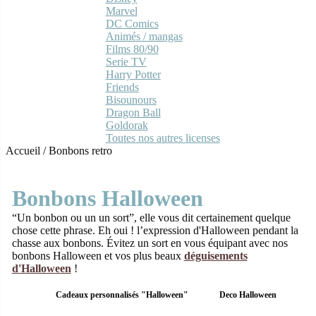
Marvel
DC Comics
Animés / mangas
Films 80/90
Serie TV
Harry Potter
Friends
Bisounours
Dragon Ball
Goldorak
Toutes nos autres licenses
Accueil
/
Bonbons retro
Bonbons Halloween
“Un bonbon ou un un sort”, elle vous dit certainement quelque
chose cette phrase. Eh oui ! l’expression d'Halloween pendant la
chasse aux bonbons. Évitez un sort en vous équipant avec nos
bonbons Halloween et vos plus beaux
déguisements
d'Halloween
!
Cadeaux personnalisés "Halloween"
Deco Halloween
Ha