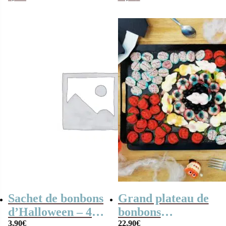
Halloween
de 10 souris et
100gr de dragibus
noir
Sachet de bonbons
Grand plateau de
d’Halloween – 40
bonbons
vers de terre
3,90
€
Halloween
22,90
€