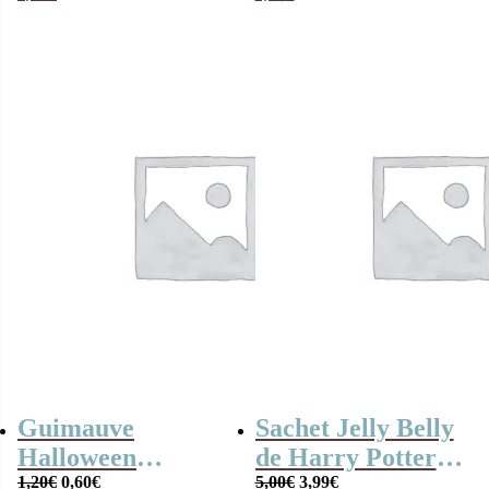
Bonbons
Halloween
Halloween
Guimauve
Sachet Jelly Belly
Halloween
de Harry Potter (
Le
Le
Le
Le
citrouille / tête de
1,20
€
0,60
€
Bertie Bott’s
5,00
€
3,99
€