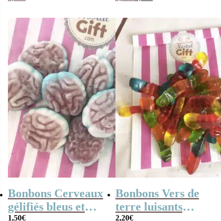
prix
prix
x1
Halloween
initial
actuel
était :
est :
1,79€.
0,80€.
Bonbons Cerveaux
Bonbons Vers de
gélifiés bleus et
terre luisants
rouges x10-
1,50
€
gélifiés x20 – 150g
2,20
€