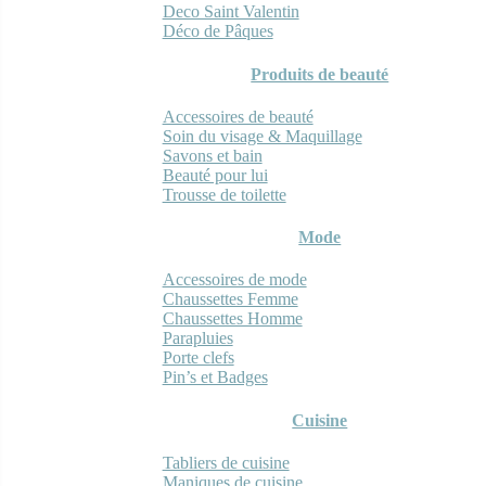
Deco Saint Valentin
Déco de Pâques
Produits de beauté
Accessoires de beauté
Soin du visage & Maquillage
Savons et bain
Beauté pour lui
Trousse de toilette
Mode
Accessoires de mode
Chaussettes Femme
Chaussettes Homme
Parapluies
Porte clefs
Pin’s et Badges
Cuisine
Tabliers de cuisine
Maniques de cuisine