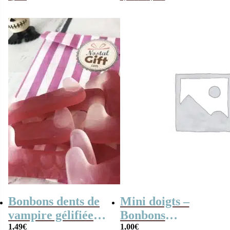
Halloween
Monsterz Pop
Bonbons dents de
Mini doigts –
vampire gélifiées
Bonbons
x10- Bonbons
1,49
€
d’Halloween x20
1,00
€