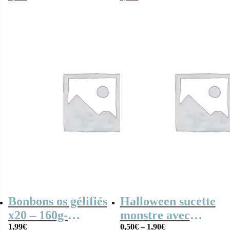
Bonbons
Halloween
Bonbons os gélifiés
Halloween sucette
x20 – 160g-
monstre avec
Bonbons
1,99
€
bonbons :
0,50
€
–
1,90
€