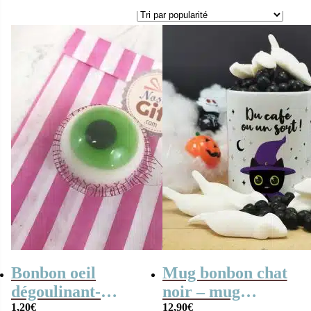
Bonbon oeil
Mug bonbon chat
dégoulinant-
noir – mug
Bonbons
1,20
€
Halloween rempli
12,90
€