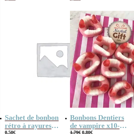
gélifiées x10
Sachet de bonbon
Bonbons Dentiers
rétro à rayures
de vampire x10-
Le
Le
noires et blanches
0,50
€
Bonbons
1,79
€
0,80
€