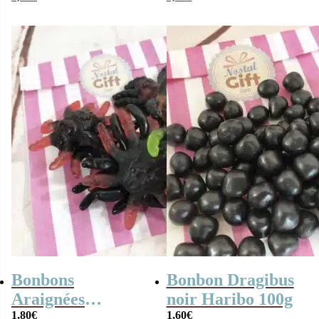
Halloween
Bonbons
Bonbon Dragibus
Araignées
noir Haribo 100g
Tarentules
1,80
€
1,60
€