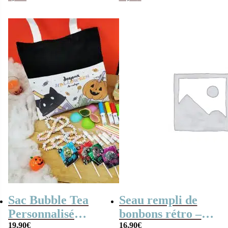
gélifiés (290g)
Sac Bubble Tea
Seau rempli de
Personnalisé
bonbons rétro –
“Joyeux
19,90
€
Halloween
16,90
€