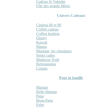
Cadeau St Valentin
Fête des grands Mères
Univers Cadeaux
Cinéma 80 et 90
Coffret cadeau
Coffret bonbon
Disney
Kawaii
Manga
Musique, les classiques
Series cultes
Maitresse Noël
Retrogaming
Coquin
Pour la famille
Maman
Belle-Maman
Papa
Beau-Papa
Frère