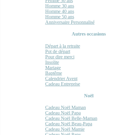
Femme 50 ans
Homme 30 ans
Homme 40 ans
Homme 50 ans
Anniversaire Personnalisé
Autres occasions
Départ à la retraite
Pot de départ
Pour dire merci
Insolite
Mariage
Baptême
Calendrier Avent
Cadeau Entreprise
Noël
Cadeau Noël Maman
Cadeau Noël Papa
Cadeau Noël Belle-Maman
Cadeau Noël Beau-Papa
Cadeau Noël Mamie
Cadeau Noël Papy