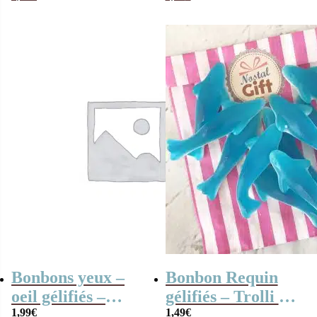
Bonbons
– bonbon Haribo
Halloween
Bonbons yeux –
Bonbon Requin
oeil gélifiés –
gélifiés – Trolli x
Halloween x10-
1,99
€
10- Bonbons
1,49
€