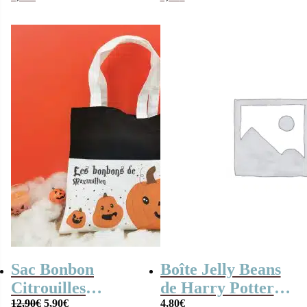
x20
citrouille / tête de
mort x15
Sac Bonbon
Boîte Jelly Beans
Citrouilles
de Harry Potter
Le
Le
d’Halloween
12,90
€
5,90
€
(Bertie Beans) –
4,80
€