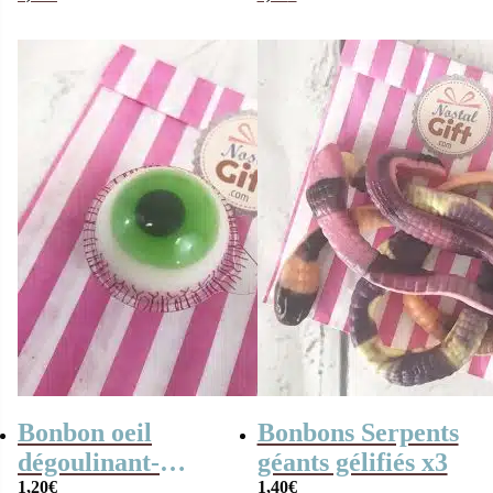
halloween
Trolli
Bonbon oeil
Bonbons Serpents
dégoulinant-
géants gélifiés x3
Bonbons
1,20
€
1,40
€