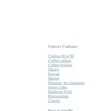
Univers Cadeaux
Cinéma 80 et 90
Coffret cadeau
Coffret bonbon
Disney
Kawaii
Manga
Musique, les classiques
Series cultes
Maitresse Noël
Retrogaming
Coquin
Pour la famille