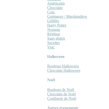
Américains
Chocolats
Cola
Guimauve / Marshmallow
Gélifiés
Harry Potter
Nougats
Réglisse
Sans gluten
Sucettes
Vrac
Halloween
Bonbons Halloween
Chocolats Halloween
Noël
Bonbons de Noël
Chocolats de Noël
Confiserie de Noël
Autres évenements