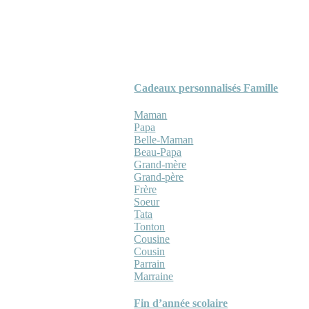
Cadeaux personnalisés Famille
Maman
Papa
Belle-Maman
Beau-Papa
Grand-mère
Grand-père
Frère
Soeur
Tata
Tonton
Cousine
Cousin
Parrain
Marraine
Fin d’année scolaire