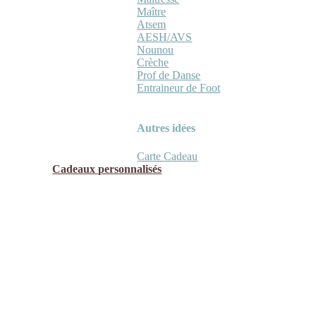
Maître
Atsem
AESH/AVS
Nounou
Crèche
Prof de Danse
Entraineur de Foot
Autres idées
Carte Cadeau
Cadeaux personnalisés