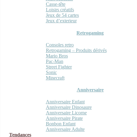
Casse-tête
Loisirs créatifs
Jeux de 54 cartes
Jeux d’exterieur
Retrogaming
Consoles retro
Retrogaming – Produits dérivés
Mario Bros
Pac-Man
Street Fighter
Sonic
Minecraft
Anniversaire
Anniversaire Enfant
Anniversaire Dinosaure
Anniversaire Licorne
Anniversaire Pirate
Bonbon Enfant
Anniversaire Adulte
Tendances