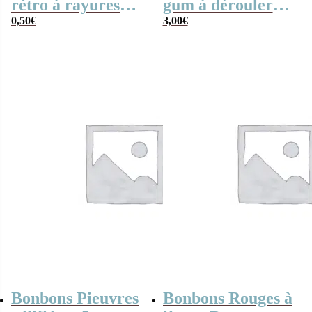
rétro à rayures
gum à dérouler
rouges et blanches
0,50
€
(goût fraise) x3
3,00
€
x1
Bonbons Pieuvres
Bonbons Rouges à