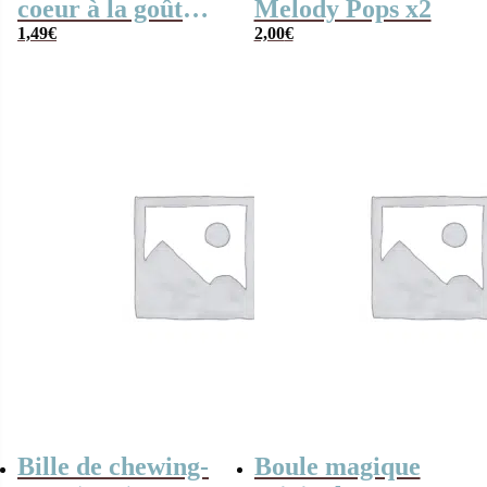
coeur à la goût
Melody Pops x2
cerise x5
1,49
€
2,00
€
Bille de chewing-
Boule magique