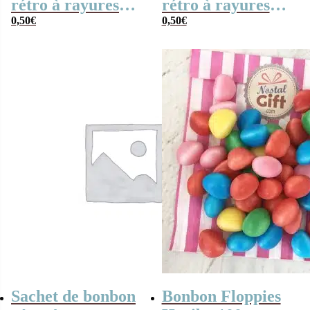
rétro à rayures
rétro à rayures
vertes et blanches
0,50
€
noires et blanches
0,50
€
x1
x1
Sachet de bonbon
Bonbon Floppies