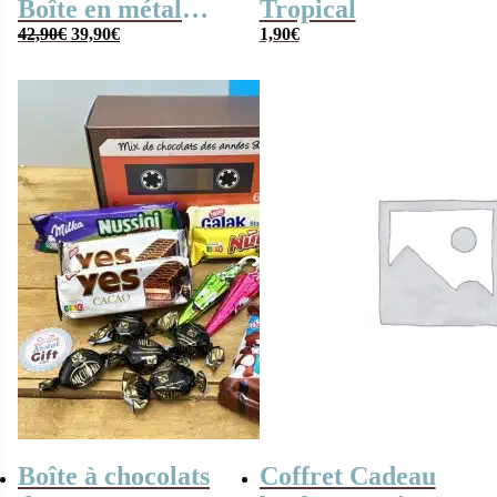
Boîte en métal
Tropical
Le
Le
cassette –
42,90
€
39,90
€
1,90
€
prix
prix
Chocolats des
initial
actuel
était :
est :
années 80 – grand
42,90€.
39,90€.
coffret chocolat
original
Boîte à chocolats
Coffret Cadeau