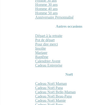
Femme 50 ans
Homme 30 ans
Homme 40 ans
Homme 50 ans
Anniversaire Personnalisé
Autres occasions
Départ à la retraite
Pot de départ
Pour dire merci
Insolite
Mariage
Baptême
Calendrier Avent
Cadeau Entreprise
Noël
Cadeau Noël Maman
Cadeau Noël Papa
Cadeau Noël Belle-Maman
Cadeau Noël Beau-Papa
Cadeau Noël Mamie
Cadeau Noël Papy