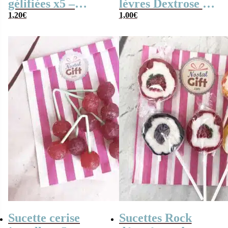
gélifiées x5 –
lèvres Dextrose à
Ursula – bonbon
1,20
€
croquer x3
1,00
€
halloween
Sucette cerise
Sucettes Rock