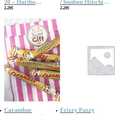
20 – Haribo
/ bonbon Hitschies
2,20
€
Flanbotti – 100g
acide au fruit x 40
2,20
€
Carambar
Frizzy Pazzy