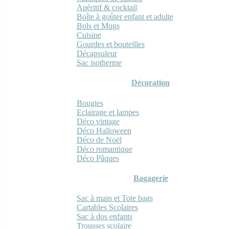
Apéritif & cocktail
Boîte à goûter enfant et adulte
Bols et Mugs
Cuisine
Gourdes et bouteilles
Décapsuleur
Sac isotherme
Décoration
Bougies
Eclairage et lampes
Déco vintage
Déco Halloween
Déco de Noël
Déco romantique
Déco Pâques
Bagagerie
Sac à main et Tote bags
Cartables Scolaires
Sac à dos enfants
Trousses scolaire