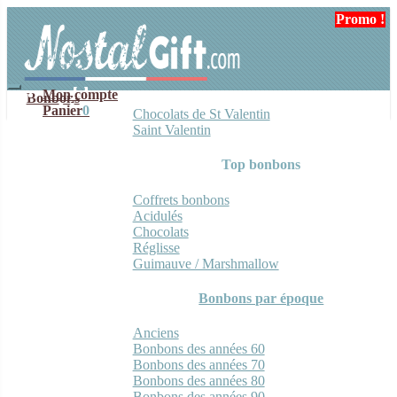
Aller
Aller
Promo !
Promo !
Promo !
Promo !
Promo !
Promo !
Promo !
Promo !
à
au
la
contenu
navigation
Mon compte
Bonbons
Panier
0
Chocolats de St Valentin
Saint Valentin
Top bonbons
Coffrets bonbons
Acidulés
Chocolats
Réglisse
Guimauve / Marshmallow
Bonbons par époque
Anciens
Bonbons des années 60
Bonbons des années 70
Bonbons des années 80
Bonbons des années 90