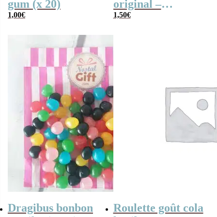
gum (x 20)
original –
1,00
€
Jawbreaker 2×3
1,50
€
Dragibus bonbon
Roulette goût cola