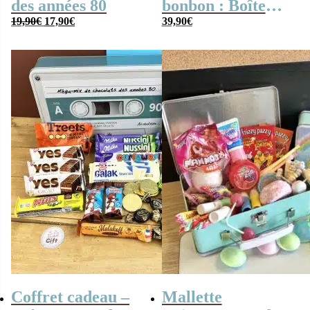
des années 80
bonbon : Boîte
Le
Le
19,90
€
17,90
€
“Mire tv” –
39,90
€
prix
prix
Bonbons des
initial
actuel
était :
est :
années 80
19,90€.
17,90€.
Coffret cadeau –
Mallette