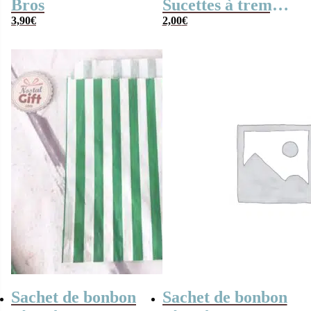
Bros
Sucettes à tremper
3,90
€
à la goût fraise x2
2,00
€
Sachet de bonbon
Sachet de bonbon