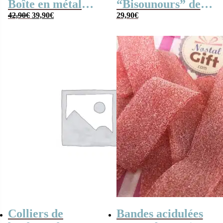
Boîte en métal
“Bisounours” des
Le
Le
cassette –
42,90
€
39,90
€
années 80 remplie
29,90
€
prix
prix
Chocolats des
de bonbons
initial
actuel
était :
est :
années 80 – grand
42,90€.
39,90€.
coffret chocolat
original
Colliers de
Bandes acidulées