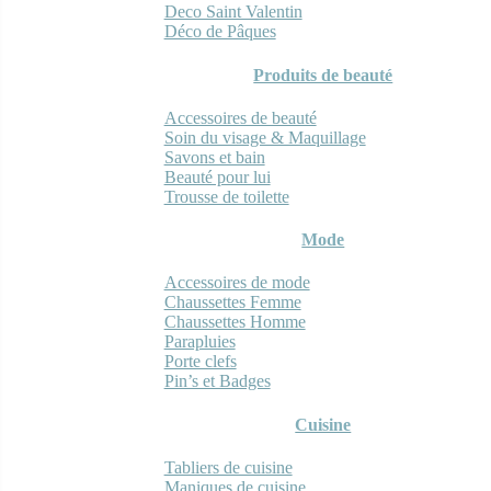
Deco Saint Valentin
Déco de Pâques
Produits de beauté
Accessoires de beauté
Soin du visage & Maquillage
Savons et bain
Beauté pour lui
Trousse de toilette
Mode
Accessoires de mode
Chaussettes Femme
Chaussettes Homme
Parapluies
Porte clefs
Pin’s et Badges
Cuisine
Tabliers de cuisine
Maniques de cuisine