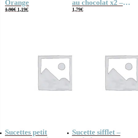
Orange
au chocolat x2 –
Le
Le
1,90
€
1,19
€
Gaufrette
1,79
€
prix
prix
triangulaire
initial
actuel
était :
est :
1,90€.
1,19€.
Sucettes petit
Sucette sifflet –