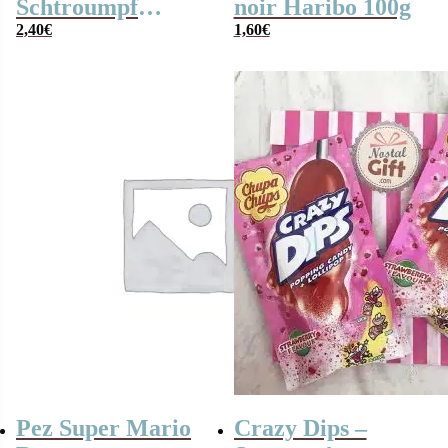
Schtroumpf
noir Haribo 100g
Haribo x20
2,40
€
1,60
€
Pez Super Mario
Crazy Dips –