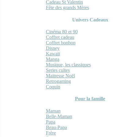
Cadeau St Valentin
Fête des grands Mères
Univers Cadeaux
Cinéma 80 et 90
Coffret cadeau
Coffret bonbon
Disney
Kawaii
Manga
Musique, les classiques
Series cultes
Maitresse Noël
Retrogaming
Coquin
Pour la famille
Maman
Belle-Maman
Papa
Beau-Papa
Frère