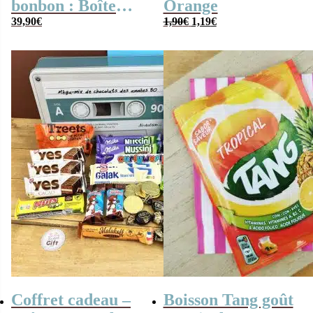
bonbon : Boîte
Orange
Le
Le
“Mire tv” –
39,90
€
1,90
€
1,19
€
prix
prix
Bonbons des
initial
actuel
était :
est :
années 80
1,90€.
1,19€.
Coffret cadeau –
Boisson Tang goût