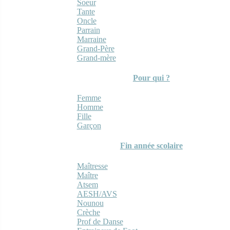
Soeur
Tante
Oncle
Parrain
Marraine
Grand-Père
Grand-mère
Pour qui ?
Femme
Homme
Fille
Garçon
Fin année scolaire
Maîtresse
Maître
Atsem
AESH/AVS
Nounou
Crèche
Prof de Danse