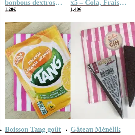
bonbons dextrose
x5 – Cola, Fraise,
x2
1,20
€
Framboise,
1,40
€
Pomme, 4
couleurs
Boisson Tang goût
Gâteau Ménélik