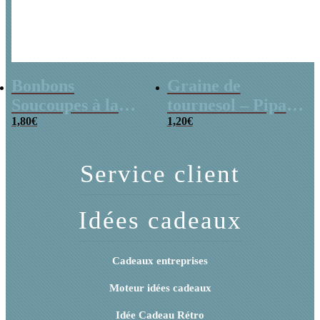
Bonbons
Graine de
Soucoupes à la
tournesol – Pipas
poudre (x20)
1,80
€
x 3
1,20
€
Service client
Idées cadeaux
Cadeaux entreprises
Moteur idées cadeaux
Idée Cadeau Rétro