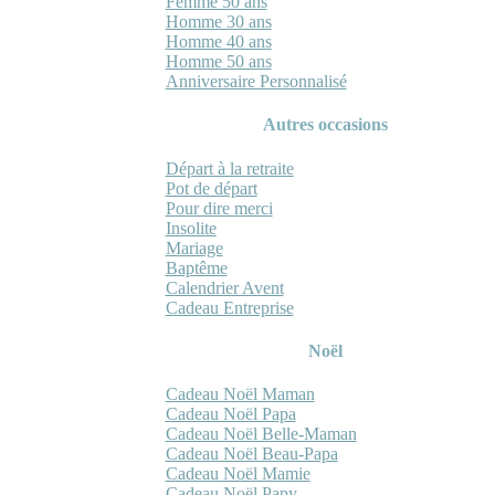
Femme 50 ans
Homme 30 ans
Homme 40 ans
Homme 50 ans
Anniversaire Personnalisé
Autres occasions
Départ à la retraite
Pot de départ
Pour dire merci
Insolite
Mariage
Baptême
Calendrier Avent
Cadeau Entreprise
Noël
Cadeau Noël Maman
Cadeau Noël Papa
Cadeau Noël Belle-Maman
Cadeau Noël Beau-Papa
Cadeau Noël Mamie
Cadeau Noël Papy