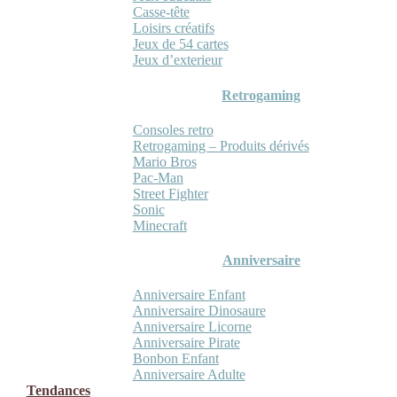
Casse-tête
Loisirs créatifs
Jeux de 54 cartes
Jeux d’exterieur
Retrogaming
Consoles retro
Retrogaming – Produits dérivés
Mario Bros
Pac-Man
Street Fighter
Sonic
Minecraft
Anniversaire
Anniversaire Enfant
Anniversaire Dinosaure
Anniversaire Licorne
Anniversaire Pirate
Bonbon Enfant
Anniversaire Adulte
Tendances