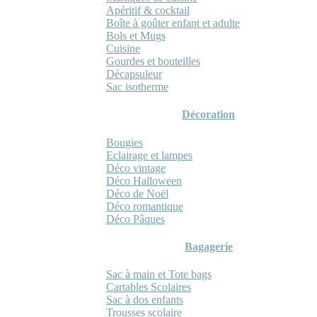
Apéritif & cocktail
Boîte à goûter enfant et adulte
Bols et Mugs
Cuisine
Gourdes et bouteilles
Décapsuleur
Sac isotherme
Décoration
Bougies
Eclairage et lampes
Déco vintage
Déco Halloween
Déco de Noël
Déco romantique
Déco Pâques
Bagagerie
Sac à main et Tote bags
Cartables Scolaires
Sac à dos enfants
Trousses scolaire