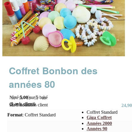
Coffret Bonbon des
années 80
Noté
5.00
sur 5 basé
(
9
avis client)
sur
9
notations client
24,90
Coffret Standard
Format
:
Coffret Standard
Giga Coffret
Années 2000
Années 90