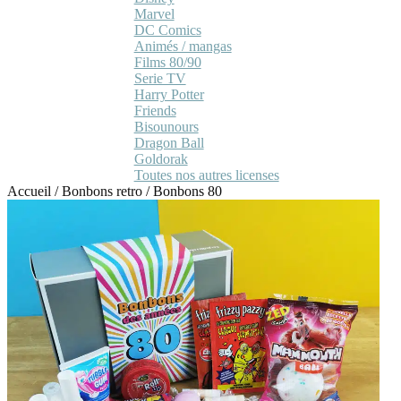
Marvel
DC Comics
Animés / mangas
Films 80/90
Serie TV
Harry Potter
Friends
Bisounours
Dragon Ball
Goldorak
Toutes nos autres licenses
Accueil
/
Bonbons retro
/
Bonbons 80