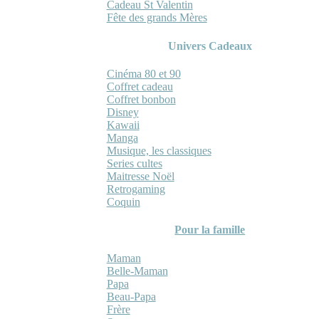
Cadeau St Valentin
Fête des grands Mères
Univers Cadeaux
Cinéma 80 et 90
Coffret cadeau
Coffret bonbon
Disney
Kawaii
Manga
Musique, les classiques
Series cultes
Maitresse Noël
Retrogaming
Coquin
Pour la famille
Maman
Belle-Maman
Papa
Beau-Papa
Frère