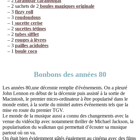
– 2
carambar caranougat
– 2 sachets de 2
boules magiques originale
– 3
fizzy roll
– 3
roudoudous
– 1
sucette cerise
– 2
sucettes tétines
– 2
tubes sifflet
– 2
rouges à lèvres
– 3
pailles acidulées
– 1
boule coco
Bonbons des années 80
Les années 80,une décennie remplie d'événements. On a pleuré
John Lennon en début de la décennie puis assisté à la sortie de
Macintosh, le premier micro-ordinateur à être popularisé dans le
monde entier, à la sortie du minitel autres événements tels que la
mise en route du premier TGV.
Le monde de la musique aussi a connu des changements avec la
venue du vidéoclip avec notamment thriller de Michael Jackson, la
popularisation du walkman qui permettait d’écouter sa musique
partout où on va.
On était bien évidemment gâtés également au cinéma avec des films