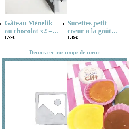
Gâteau Ménélik
Sucettes petit
au chocolat x2 –
coeur à la goût
Gaufrette
1,79
€
cerise x5
1,49
€
triangulaire
Découvrez nos coups de coeur