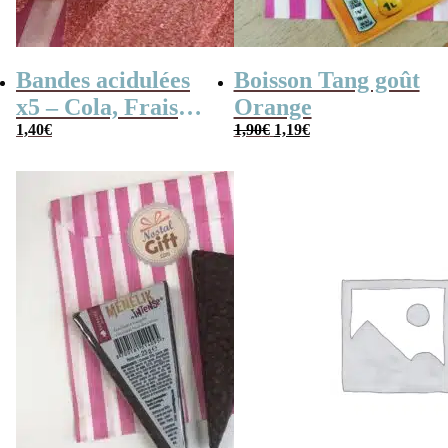
Bandes acidulées
Boisson Tang goût
x5 – Cola, Fraise,
Orange
Le
Le
Framboise,
1,40
€
1,90
€
1,19
€
prix
prix
initial
actuel
Pomme, 4
était :
est :
1,90€.
1,19€.
couleurs