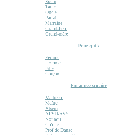
Soeur
Tante
Oncle
Parrain
Marraine
Grand-Père
Grand-mère
Pour qui ?
Femme
Homme
Fille
Garçon
Fin année scolaire
Maîtresse
Maître
Atsem
AESH/AVS
Nounou
Crèche
Prof de Danse