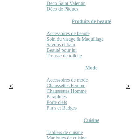
Deco Saint Valentin
Déco de Pâques
Produits de beauté
Accessoires de beauté
Soin du visage & Maquillage
Savons et bain
Beauté pour lui
Trousse de toilette
Mode
Accessoires de mode
Chaussettes Femme
Chaussettes Homme
Parapluies
Porte clefs
Pin’s et Badges
Cuisine
Tabliers de cuisine
Maniques de cuisine