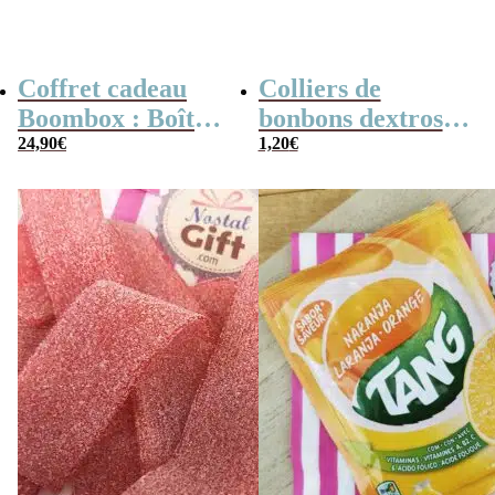
Coffret cadeau
Colliers de
Boombox : Boîte
bonbons dextrose
bonbons des
24,90
€
x2
1,20
€
années 80 –
Coffret bonbon