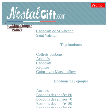
Aller
Aller
Promo !
Promo !
à
au
la
contenu
navigation
Mon compte
Bonbons
Panier
Chocolats de St Valentin
Saint Valentin
Top bonbons
Coffrets bonbons
Acidulés
Chocolats
Réglisse
Guimauve / Marshmallow
Bonbons par époque
Anciens
Bonbons des années 60
Bonbons des années 70
Bonbons des années 80
Bonbons des années 90