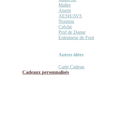
Maître
Atsem
AESH/AVS
Nounou
Crèche
Prof de Danse
Entraineur de Foot
Autres idées
Carte Cadeau
Cadeaux personnalisés