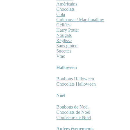
Américains
Chocolats
Cola
Guimauve / Marshmallow
Gélifiés
Harry Potter
Nougats
Réglisse
Sans gluten
Sucettes
Vrac
Halloween
Bonbons Halloween
Chocolats Halloween
Noël
Bonbons de Noël
Chocolats de Noël
Confiserie de Noël
Autres évenements