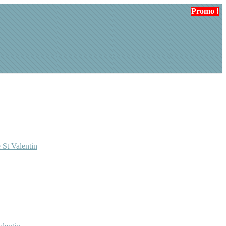
Promo !
Promo !
 St Valentin