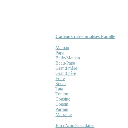
Cadeaux personnalisés Famille
Maman
Papa
Belle-Maman
Beau-Papa
Grand-mère
Grand-père
Frère
Soeur
Tata
Tonton
Cousine
Cousin
Parrain
Marraine
Fin d’année scolaire