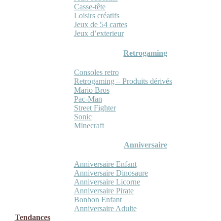
Casse-tête
Loisirs créatifs
Jeux de 54 cartes
Jeux d’exterieur
Retrogaming
Consoles retro
Retrogaming – Produits dérivés
Mario Bros
Pac-Man
Street Fighter
Sonic
Minecraft
Anniversaire
Anniversaire Enfant
Anniversaire Dinosaure
Anniversaire Licorne
Anniversaire Pirate
Bonbon Enfant
Anniversaire Adulte
Tendances