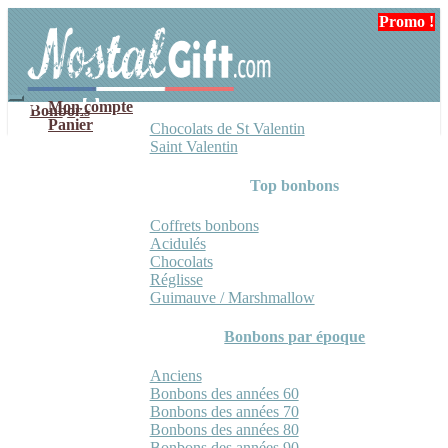
Aller
Aller
Promo !
à
au
la
contenu
navigation
Mon compte
Bonbons
Panier
Chocolats de St Valentin
Saint Valentin
Top bonbons
Coffrets bonbons
Acidulés
Chocolats
Réglisse
Guimauve / Marshmallow
Bonbons par époque
Anciens
Bonbons des années 60
Bonbons des années 70
Bonbons des années 80
Bonbons des années 90