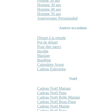
Femme 50 ans
Homme 30 ans
Homme 40 ans
Homme 50 ans
Anniversaire Personnalisé
Autres occasions
Départ à la retraite
Pot de départ
Pour dire merci
Insolite
Mariage
Baptême
Calendrier Avent
Cadeau Entreprise
Noël
Cadeau Noël Maman
Cadeau Noël Papa
Cadeau Noël Belle-Maman
Cadeau Noël Beau-Papa
Cadeau Noël Mamie
Cadeau Noël Papy