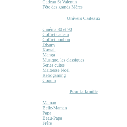
Cadeau St Valentin
Fête des grands Mères
Univers Cadeaux
Cinéma 80 et 90
Coffret cadeau
Coffret bonbon
Disney
Kawaii
Manga
Musique, les classiques
Series cultes
Maitresse Noël
Retrogaming
Coquin
Pour la famille
Maman
Belle-Maman
Papa
Beau-Papa
Frère