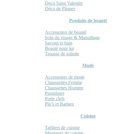
Deco Saint Valentin
Déco de Pâques
Produits de beauté
Accessoires de beauté
Soin du visage & Maquillage
Savons et bain
Beauté pour lui
Trousse de toilette
Mode
Accessoires de mode
Chaussettes Femme
Chaussettes Homme
Parapluies
Porte clefs
Pin’s et Badges
Cuisine
Tabliers de cuisine
Maniques de cuisine