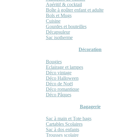
Apéritif & cocktail
Boîte à goûter enfant et adulte
Bols et Mugs
Cuisine
Gourdes et bouteilles
Décapsuleur
Sac isotherme
Décoration
Bougies
Eclairage et lampes
Déco vintage
Déco Halloween
Déco de Noël
Déco romantique
Déco Pâques
Bagagerie
Sac à main et Tote bags
Cartables Scolaires
Sac à dos enfants
Trousses scolaire