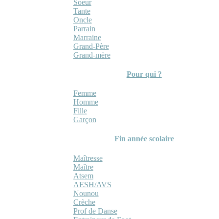
Soeur
Tante
Oncle
Parrain
Marraine
Grand-Père
Grand-mère
Pour qui ?
Femme
Homme
Fille
Garçon
Fin année scolaire
Maîtresse
Maître
Atsem
AESH/AVS
Nounou
Crèche
Prof de Danse