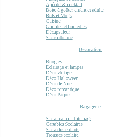
Apéritif & cocktail
Boîte à goûter enfant et adulte
Bols et Mugs
Cuisine
Gourdes et bouteilles
Décapsuleur
Sac isotherme
Décoration
Bougies
Eclairage et lampes
Déco vintage
Déco Halloween
Déco de Noël
Déco romantique
Déco Pâques
Bagagerie
Sac à main et Tote bags
Cartables Scolaires
Sac à dos enfants
Trousses scolaire