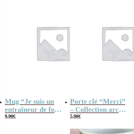
Mug “Je suis un
Porte clé “Merci”
entraîneur de foot
– Collection arc-
qui déchire” –
9,90
€
en-ciel
5,90
€
Cadeau coach de
football