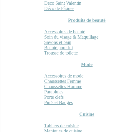
Deco Saint Valentin
Déco de Pâques
Produits de beauté
Accessoires de beauté
Soin du visage & Maquillage
Savons et bain
Beauté pour lui
Trousse de toilette
Mode
Accessoires de mode
Chaussettes Femme
Chaussettes Homme
Parapluies
Porte clefs
Pin’s et Badges
Cuisine
Tabliers de cuisine
Maniques de cuisine