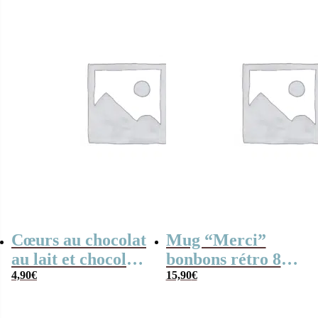
Cœurs au chocolat
Mug “Merci”
au lait et chocolat
bonbons rétro 80 –
noir praliné x8
4,90
€
Collection arc-en-
15,90
€
“Je suis un
ciel
entraîneur de foot