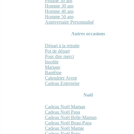
Femme 50 ans
Homme 30 ans
Homme 40 ans
Homme 50 ans
Anniversaire Personnalisé
Autres occasions
Départ à la retraite
Pot de départ
Pour dire merci
Insolite
Mariage
Baptême
Calendrier Avent
Cadeau Entreprise
Noël
Cadeau Noël Maman
Cadeau Noël Papa
Cadeau Noël Belle-Maman
Cadeau Noël Beau-Papa
Cadeau Noël Mamie
Cadeau Noël Papy