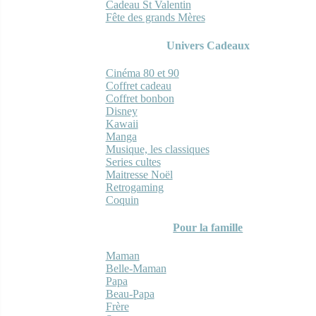
Cadeau St Valentin
Fête des grands Mères
Univers Cadeaux
Cinéma 80 et 90
Coffret cadeau
Coffret bonbon
Disney
Kawaii
Manga
Musique, les classiques
Series cultes
Maitresse Noël
Retrogaming
Coquin
Pour la famille
Maman
Belle-Maman
Papa
Beau-Papa
Frère