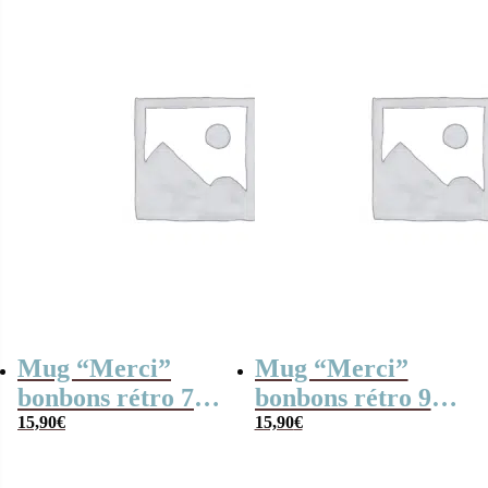
Mug “Merci”
Mug “Merci”
bonbons rétro 70 –
bonbons rétro 90 –
Collection arc-en-
15,90
€
Collection arc-en-
15,90
€
ciel
ciel