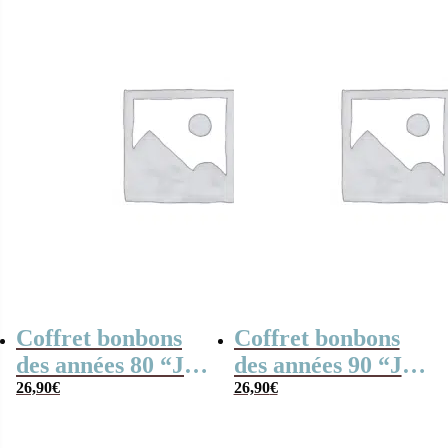
Coffret bonbons
Coffret bonbons
des années 80 “Je
des années 90 “Je
suis un entraîneur
26,90
€
suis un entraîneur
26,90
€
de foot qui
de foot qui
déchire”
déchire”