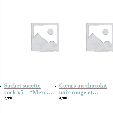
ciel
Sachet sucette
Cœurs au chocolat
rock x5 – “Merci”
noir rouge et
– Collection arc-
2,99
€
blanc x4 “Merci”
4,90
€
en-ciel
arc-en-ciel