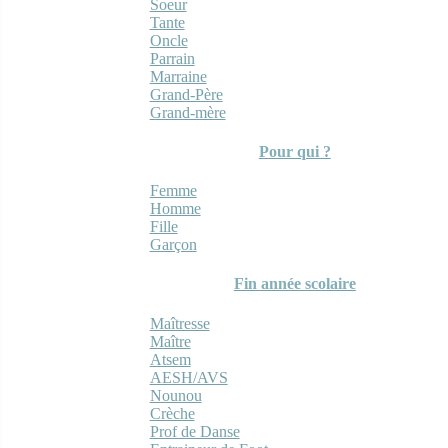
Soeur
Tante
Oncle
Parrain
Marraine
Grand-Père
Grand-mère
Pour qui ?
Femme
Homme
Fille
Garçon
Fin année scolaire
Maîtresse
Maître
Atsem
AESH/AVS
Nounou
Crèche
Prof de Danse