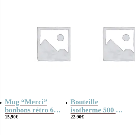
Mug “Merci”
Bouteille
bonbons rétro 60 –
isotherme 500 ml
Collection arc-en-
15,90
€
“Je suis un
22,90
€
ciel
entraîneur de foot
qui déchire”