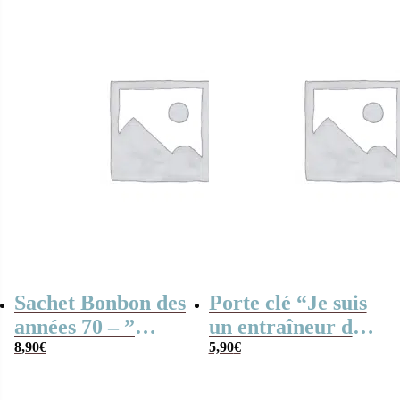
Sachet Bonbon des
Porte clé “Je suis
années 70 – ”
un entraîneur de
Merci” –
8,90
€
foot qui déchire”
5,90
€
Collection arc-en-
ciel