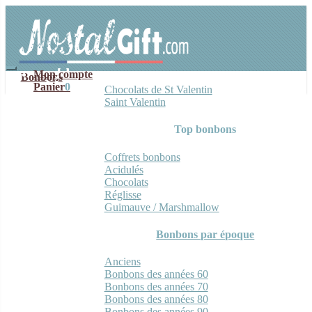
Aller
Aller
à
au
la
contenu
navigation
Mon compte
Bonbons
Panier
0
Chocolats de St Valentin
Saint Valentin
Top bonbons
Coffrets bonbons
Acidulés
Chocolats
Réglisse
Guimauve / Marshmallow
Bonbons par époque
Anciens
Bonbons des années 60
Bonbons des années 70
Bonbons des années 80
Bonbons des années 90