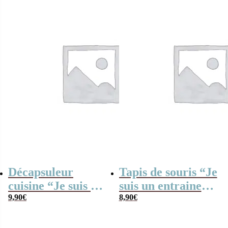
qui déchire”
Décapsuleur
Tapis de souris “Je
cuisine “Je suis un
suis un entraineur
entraîneur de foot
9,90
€
de foot qui
8,90
€
qui déchire”
déchire”