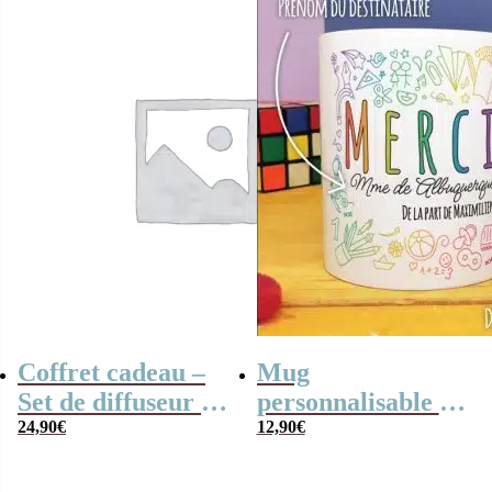
Coffret cadeau –
Mug
Set de diffuseur de
personnalisable –
parfum + Bougie –
24,90
€
“Merci” –
12,90
€
“Merci” arc-en-
Collection arc-en-
ciel
ciel – cadeau