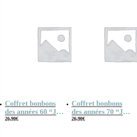
Coffret bonbons
Coffret bonbons
des années 60 “Je
des années 70 “Je
suis un entraîneur
26,90
€
suis un entraîneur
26,90
€
de foot qui
de foot qui
déchire”
déchire”