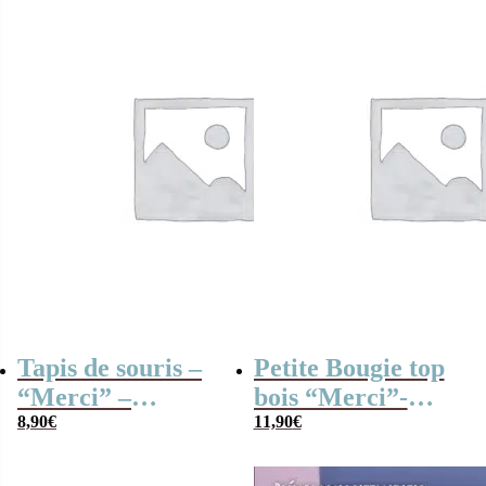
Tapis de souris –
Petite Bougie top
“Merci” –
bois “Merci”-
Collection arc-en-
8,90
€
collection Arc-en-
11,90
€
ciel
ciel