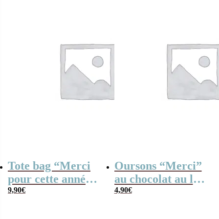
maitresse, Atsem,
Nounou…
Tote bag “Merci
Oursons “Merci”
pour cette année”
au chocolat au lait
– Collection arc-
9,90
€
x 3 – Collection
4,90
€
en-ciel – Cadeau
arc-en-ciel
fin d’année