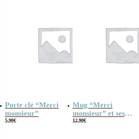
Porte clé “Merci
Mug “Merci
monsieur”
monsieur” et ses
5,90
€
guimauves coeurs
12,90
€
x10 – Cadeau
personnalisable