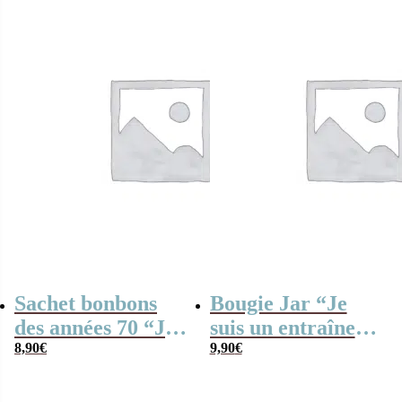
Sachet bonbons
Bougie Jar “Je
des années 70 “Je
suis un entraîneur
suis un entraîneur
8,90
€
de foot qui
9,90
€
de foot qui
déchire”
déchire”