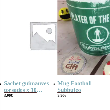
Sachet guimauves
Mug Football
torsades x 10
Subbuteo
“Merci”-
3,90
€
9,90
€
Collection Arc-en-
ciel