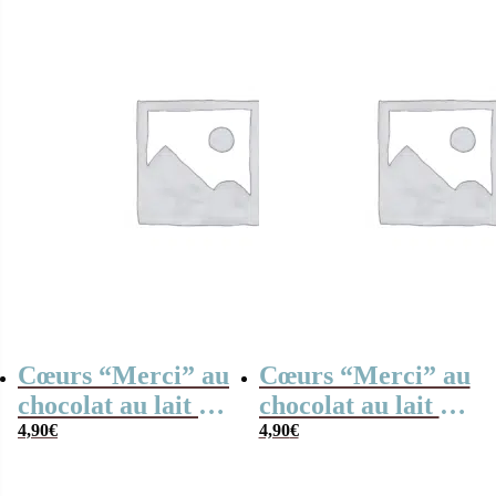
scolaire
Cœurs “Merci” au
Cœurs “Merci” au
chocolat au lait x4
chocolat au lait et
– Collection arc-
4,90
€
chocolat noir
4,90
€
en-ciel
praliné –
Collection arc-en-