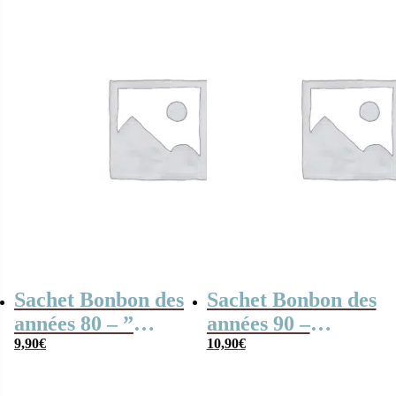
Sachet Bonbon des
Sachet Bonbon des
années 80 – ”
années 90 –
Merci” –
9,90
€
“Merci” –
10,90
€
Collection arc-en-
Collection arc-en-
ciel
ciel