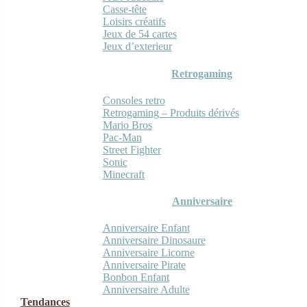
Casse-tête
Loisirs créatifs
Jeux de 54 cartes
Jeux d’exterieur
Retrogaming
Consoles retro
Retrogaming – Produits dérivés
Mario Bros
Pac-Man
Street Fighter
Sonic
Minecraft
Anniversaire
Anniversaire Enfant
Anniversaire Dinosaure
Anniversaire Licorne
Anniversaire Pirate
Bonbon Enfant
Anniversaire Adulte
Tendances