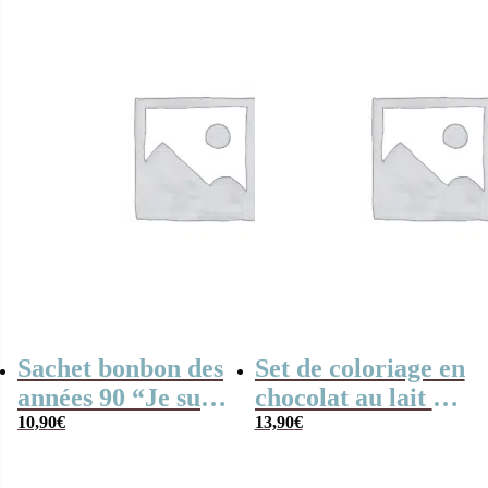
Sachet bonbon des
Set de coloriage en
années 90 “Je suis
chocolat au lait –
un entraîneur de
10,90
€
“Merci”-
13,90
€
foot qui déchire”
collection arc-en-
ciel