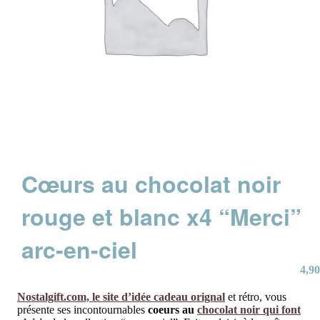
Cœurs au chocolat noir
rouge et blanc x4 “Merci”
arc-en-ciel
4,90
Nostalgift.com, le site d’idée cadeau orignal
et rétro, vous
présente ses incontournables
coeurs au
chocolat noir qui font