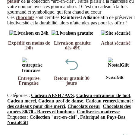
plaisir
de la collection “arc-en-ciel”. Faites plaisir à la maîtresse ou
votre nounou avec ces gourmandises ! C’est un cadeau à la fois
gourmand et symbolique, qui fera chaud au coeur .
Ces
chocolats
sont certifiés
Rainforest Alliance
afin de préserver l
biodiversité et la durabilité, alors n’attendez pas pour les offrir !
Expédié en moins de
Livraison gratuite
Achat sécurisé
24h
dès 49€
NostalGift
Entreprise
Retour gratuit 30
Française
jours
Catégories :
Cadeau AESH / AVS
,
Cadeau entraineur de foot
,
Cadeau merci
,
Cadeau prof de danse
,
Cadeau remerciement :
des cadeaux pour dire merci
,
Chocolats coeur
,
Chocolats des
années 80/70 - Barres et bonbons
,
Confiseries maîtresse
Étiquettes :
Collection "arc-en-ciel"
,
Fabriqué au Pays-Bas
,
NostalGift