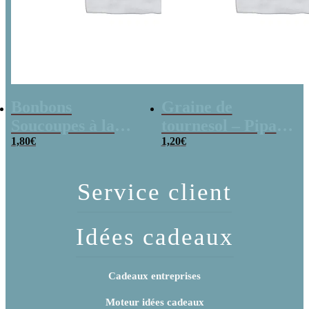
Bonbons
Graine de
Soucoupes à la
tournesol – Pipas
poudre (x20)
1,80
€
x 3
1,20
€
Service client
Idées cadeaux
Cadeaux entreprises
Moteur idées cadeaux