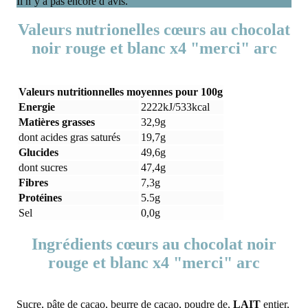
Il n’y a pas encore d’avis.
Valeurs nutrionelles cœurs au chocolat
noir rouge et blanc x4 "merci" arc
Valeurs nutritionnelles moyennes pour 100g
Energie
2222kJ/533kcal
Matières grasses
32,9g
dont acides gras saturés
19,7g
Glucides
49,6g
dont sucres
47,4g
Fibres
7,3g
Protéines
5.5g
Sel
0,0g
Ingrédients cœurs au chocolat noir
rouge et blanc x4 "merci" arc
Sucre, pâte de cacao, beurre de cacao, poudre de,
LAIT
entier,