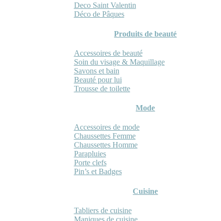
Deco Saint Valentin
Déco de Pâques
Produits de beauté
Accessoires de beauté
Soin du visage & Maquillage
Savons et bain
Beauté pour lui
Trousse de toilette
Mode
Accessoires de mode
Chaussettes Femme
Chaussettes Homme
Parapluies
Porte clefs
Pin’s et Badges
Cuisine
Tabliers de cuisine
Maniques de cuisine