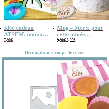
Idée cadeau
Mug – Merci pour
ATSEM, nounou –
cette année
Le
Le
Cahier de
7,90
€
(Collection
9,90
€
8,90
€
prix
prix
initial
actuel
vacances rétro –
confetti)
était :
est :
9,90€.
8,90€.
Découvrez nos coups de coeur
Merci pour cette
année