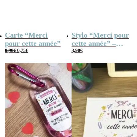
Carte “Merci
Stylo “Merci pour
pour cette année”
cette année” –
Le
Le
0,90
€
0,75
€
Cadeau maîtresse
3,90
€
prix
prix
initial
actuel
était :
est :
0,90€.
0,75€.