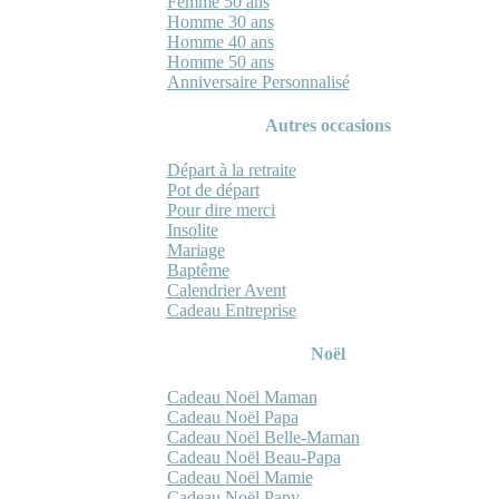
Femme 50 ans
Homme 30 ans
Homme 40 ans
Homme 50 ans
Anniversaire Personnalisé
Autres occasions
Départ à la retraite
Pot de départ
Pour dire merci
Insolite
Mariage
Baptême
Calendrier Avent
Cadeau Entreprise
Noël
Cadeau Noël Maman
Cadeau Noël Papa
Cadeau Noël Belle-Maman
Cadeau Noël Beau-Papa
Cadeau Noël Mamie
Cadeau Noël Papy