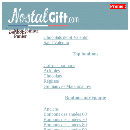
Aller
Aller
Promo !
Promo !
Promo !
Promo !
à
au
la
contenu
navigation
Mon compte
Bonbons
Panier
Chocolats de St Valentin
Saint Valentin
Top bonbons
Coffrets bonbons
Acidulés
Chocolats
Réglisse
Guimauve / Marshmallow
Bonbons par époque
Anciens
Bonbons des années 60
Bonbons des années 70
Bonbons des années 80
Bonbons des années 90