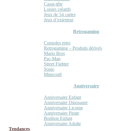
Casse-tête
Loisirs créatifs
Jeux de 54 cartes
Jeux d’exterieur
Retrogaming
Consoles retro
Retrogaming – Produits dérivés
Mario Bros
Pac-Man
Street Fighter
Sonic
Minecraft
Anniversaire
Anniversaire Enfant
Anniversaire Dinosaure
Anniversaire Licorne
Anniversaire Pirate
Bonbon Enfant
Anniversaire Adulte
Tendances