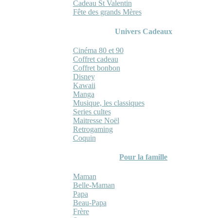
Cadeau St Valentin
Fête des grands Mères
Univers Cadeaux
Cinéma 80 et 90
Coffret cadeau
Coffret bonbon
Disney
Kawaii
Manga
Musique, les classiques
Series cultes
Maitresse Noël
Retrogaming
Coquin
Pour la famille
Maman
Belle-Maman
Papa
Beau-Papa
Frère