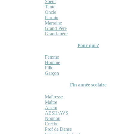
Soeur
Tante
Oncle
Parrain
Marraine
Grand-Père
Grand-mère
Pour qui ?
Femme
Homme
Fille
Garçon
Fin année scolaire
Maîtresse
Maître
Atsem
AESH/AVS
Nounou
Crèche
Prof de Danse