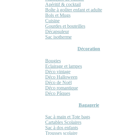
Apéritif & cocktail
Boîte à goûter enfant et adulte
Bols et Mugs
Cuisine
Gourdes et bouteilles
Décapsuleur
Sac isotherme
Décoration
Bougies
Eclairage et lampes
Déco vintage
Déco Halloween
Déco de Noël
Déco romantique
Déco Pâques
Bagagerie
Sac à main et Tote bags
Cartables Scolaires
Sac à dos enfants
Trousses scolaire