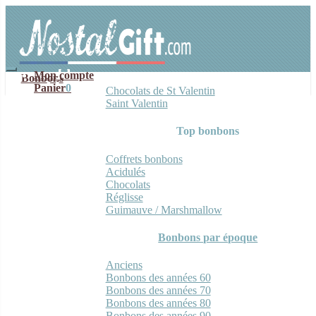
Aller
Aller
à
au
la
contenu
navigation
Mon compte
Bonbons
Panier
0
Chocolats de St Valentin
Saint Valentin
Top bonbons
Coffrets bonbons
Acidulés
Chocolats
Réglisse
Guimauve / Marshmallow
Bonbons par époque
Anciens
Bonbons des années 60
Bonbons des années 70
Bonbons des années 80
Bonbons des années 90