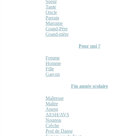
Soeur
Tante
Oncle
Parrain
Marraine
Grand-Père
Grand-mère
Pour qui ?
Femme
Homme
Fille
Garçon
Fin année scolaire
Maîtresse
Maître
Atsem
AESH/AVS
Nounou
Crèche
Prof de Danse