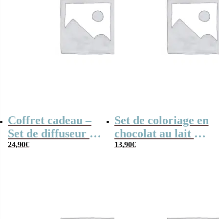
Coffret cadeau –
Set de coloriage en
Set de diffuseur de
chocolat au lait –
parfum + Bougie –
24,90
€
“Merci nounou”-
13,90
€
“Merci Aesh” arc-
collection arc-en-
en-ciel
ciel