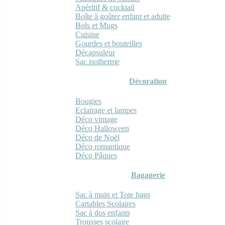
Apéritif & cocktail
Boîte à goûter enfant et adulte
Bols et Mugs
Cuisine
Gourdes et bouteilles
Décapsuleur
Sac isotherme
Décoration
Bougies
Eclairage et lampes
Déco vintage
Déco Halloween
Déco de Noël
Déco romantique
Déco Pâques
Bagagerie
Sac à main et Tote bags
Cartables Scolaires
Sac à dos enfants
Trousses scolaire