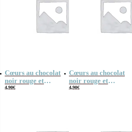
Cœurs au chocolat
Cœurs au chocolat
noir rouge et
noir rouge et
blanc x4 “Merci
4,90
€
blanc x4 “Merci
4,90
€
nounou”
maîtresse” arc-en-
ciel