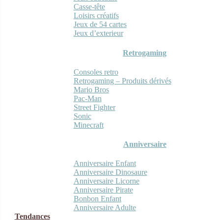
Casse-tête
Loisirs créatifs
Jeux de 54 cartes
Jeux d’exterieur
Retrogaming
Consoles retro
Retrogaming – Produits dérivés
Mario Bros
Pac-Man
Street Fighter
Sonic
Minecraft
Anniversaire
Anniversaire Enfant
Anniversaire Dinosaure
Anniversaire Licorne
Anniversaire Pirate
Bonbon Enfant
Anniversaire Adulte
Tendances