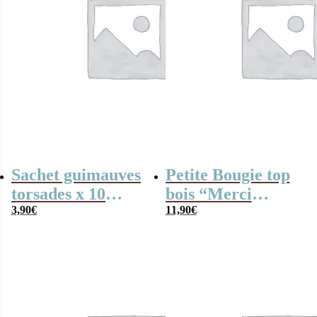
Sachet guimauves
Petite Bougie top
torsades x 10
bois “Merci
“Merci”-
3,90
€
nounou”-
11,90
€
Collection Arc-en-
collection Arc-en-
ciel
ciel