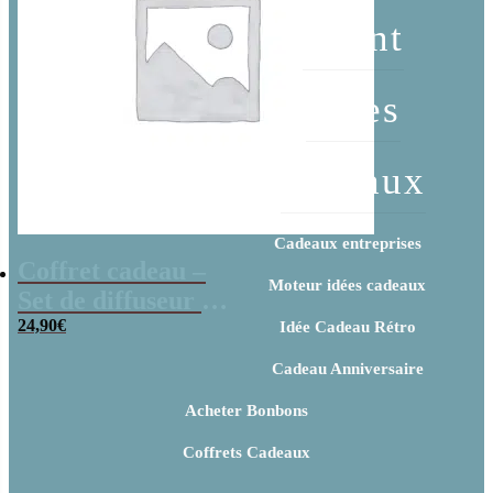
client
Idées
cadeaux
Cadeaux entreprises
Coffret cadeau –
Moteur idées cadeaux
Set de diffuseur de
parfum + Bougie –
24,90
€
Idée Cadeau Rétro
“Merci maîtresse”
Cadeau Anniversaire
arc-en-ciel
Acheter Bonbons
Coffrets Cadeaux