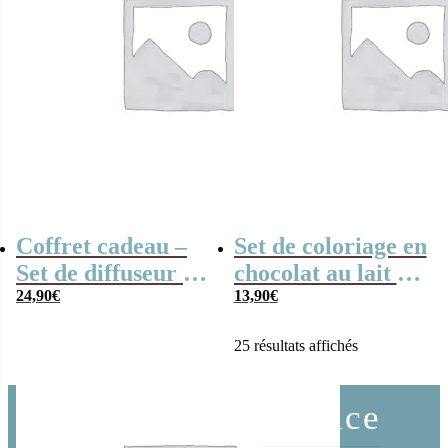
Coffret cadeau –
Set de coloriage en
Set de diffuseur de
chocolat au lait –
parfum + Bougie –
24,90
€
“Merci”-
13,90
€
“Merci Atsem”
collection arc-en-
25 résultats affichés
arc-en-ciel
ciel
Service