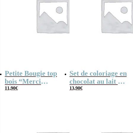
Petite Bougie top
Set de coloriage en
bois “Merci
chocolat au lait –
maîtresse”-
11,90
€
“Merci Aesh”-
13,90
€
collection Arc-en-
collection arc-en-
ciel
ciel