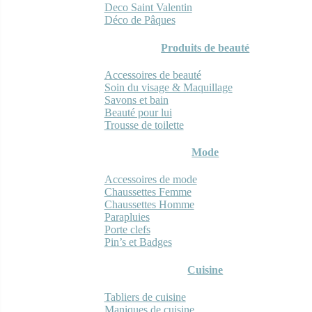
Deco Saint Valentin
Déco de Pâques
Produits de beauté
Accessoires de beauté
Soin du visage & Maquillage
Savons et bain
Beauté pour lui
Trousse de toilette
Mode
Accessoires de mode
Chaussettes Femme
Chaussettes Homme
Parapluies
Porte clefs
Pin’s et Badges
Cuisine
Tabliers de cuisine
Maniques de cuisine