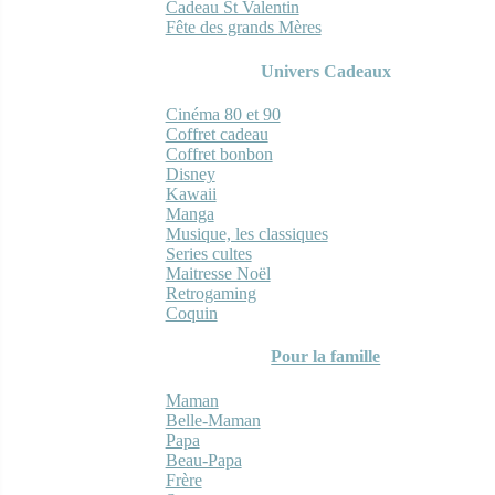
Cadeau St Valentin
Fête des grands Mères
Univers Cadeaux
Cinéma 80 et 90
Coffret cadeau
Coffret bonbon
Disney
Kawaii
Manga
Musique, les classiques
Series cultes
Maitresse Noël
Retrogaming
Coquin
Pour la famille
Maman
Belle-Maman
Papa
Beau-Papa
Frère