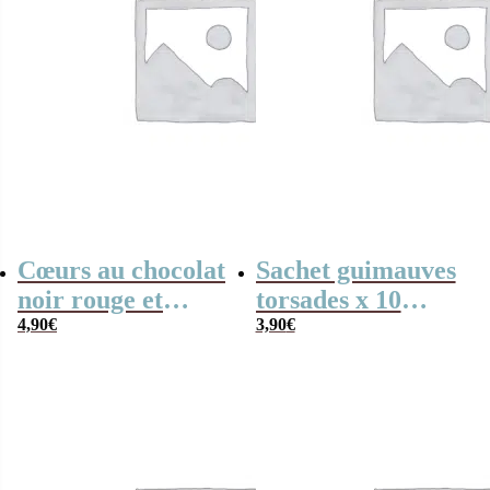
Cœurs au chocolat
Sachet guimauves
noir rouge et
torsades x 10
blanc x4 “Merci
4,90
€
“Merci Atsem”-
3,90
€
Atsem” arc-en-ciel
Collection Arc-en-
ciel