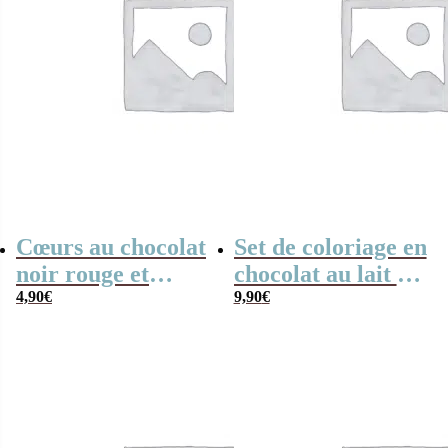
Cœurs au chocolat
Set de coloriage en
noir rouge et
chocolat au lait –
blanc x4 “Merci
4,90
€
“Merci Atsem”-
9,90
€
Aesh”
collection arc-en-
ciel