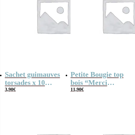
Sachet guimauves
Petite Bougie top
torsades x 10
bois “Merci
“Merci Aesh”-
3,90
€
Atsem”- collection
11,90
€
Collection Arc-en-
Arc-en-ciel
ciel