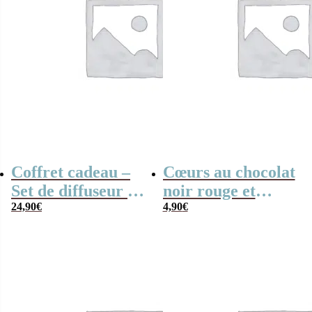
Coffret cadeau –
Cœurs au chocolat
Set de diffuseur de
noir rouge et
parfum + Bougie –
24,90
€
blanc x4 “Merci”
4,90
€
“Merci” arc-en-
arc-en-ciel
ciel