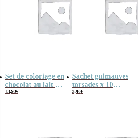
Set de coloriage en
Sachet guimauves
chocolat au lait –
torsades x 10
“Merci
13,90
€
“Merci
3,90
€
maîtresse”-
maîtresse”-
collection arc-en-
Collection Arc-en-
ciel
ciel