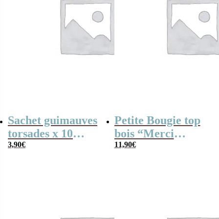
Sachet guimauves
Petite Bougie top
torsades x 10
bois “Merci
“Merci nounou”-
3,90
€
Aesh”- collection
11,90
€
Collection Arc-en-
Arc-en-ciel
ciel