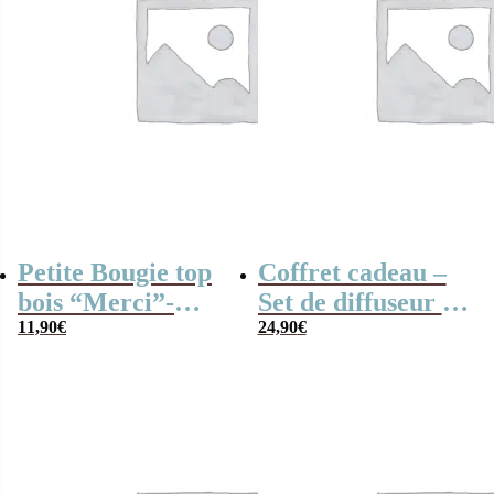
Petite Bougie top
Coffret cadeau –
bois “Merci”-
Set de diffuseur de
collection Arc-en-
11,90
€
parfum + Bougie –
24,90
€
ciel
“Merci nounou”
arc-en-ciel