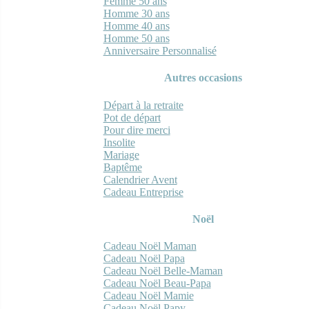
Femme 50 ans
Homme 30 ans
Homme 40 ans
Homme 50 ans
Anniversaire Personnalisé
Autres occasions
Départ à la retraite
Pot de départ
Pour dire merci
Insolite
Mariage
Baptême
Calendrier Avent
Cadeau Entreprise
Noël
Cadeau Noël Maman
Cadeau Noël Papa
Cadeau Noël Belle-Maman
Cadeau Noël Beau-Papa
Cadeau Noël Mamie
Cadeau Noël Papy