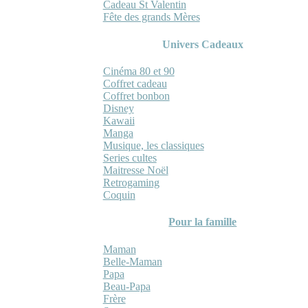
Cadeau St Valentin
Fête des grands Mères
Univers Cadeaux
Cinéma 80 et 90
Coffret cadeau
Coffret bonbon
Disney
Kawaii
Manga
Musique, les classiques
Series cultes
Maitresse Noël
Retrogaming
Coquin
Pour la famille
Maman
Belle-Maman
Papa
Beau-Papa
Frère