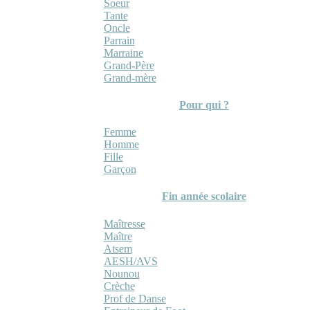
Soeur
Tante
Oncle
Parrain
Marraine
Grand-Père
Grand-mère
Pour qui ?
Femme
Homme
Fille
Garçon
Fin année scolaire
Maîtresse
Maître
Atsem
AESH/AVS
Nounou
Crèche
Prof de Danse