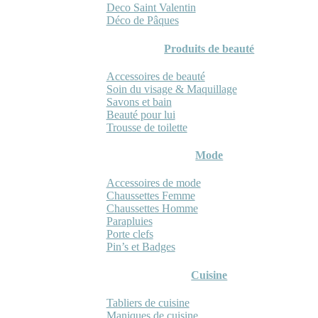
Deco Saint Valentin
Déco de Pâques
Produits de beauté
Accessoires de beauté
Soin du visage & Maquillage
Savons et bain
Beauté pour lui
Trousse de toilette
Mode
Accessoires de mode
Chaussettes Femme
Chaussettes Homme
Parapluies
Porte clefs
Pin’s et Badges
Cuisine
Tabliers de cuisine
Maniques de cuisine