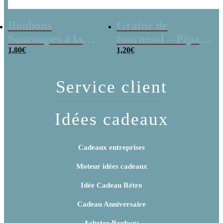
Bonbons
Graine de
Soucoupes à la
tournesol – Pipas
poudre (x20)
1,80
€
x 3
1,20
€
Service client
Idées cadeaux
Cadeaux entreprises
Moteur idées cadeaux
Idée Cadeau Rétro
Cadeau Anniversaire
Acheter Bonbons