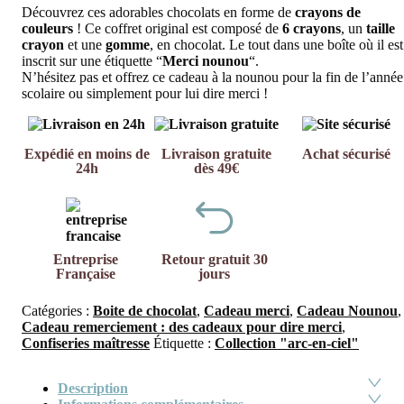
Découvrez ces adorables chocolats en forme de
crayons de
couleurs
! Ce coffret original est composé de
6
crayons
, un
taille
crayon
et une
gomme
, en chocolat. Le tout dans une boîte où il est
inscrit sur une étiquette “
Merci nounou
“.
N’hésitez pas et offrez ce cadeau à la nounou pour la fin de l’année
scolaire ou simplement pour lui dire merci !
Expédié en moins de
Livraison gratuite
Achat sécurisé
24h
dès 49€
Entreprise
Retour gratuit 30
Française
jours
Catégories :
Boite de chocolat
,
Cadeau merci
,
Cadeau Nounou
,
Cadeau remerciement : des cadeaux pour dire merci
,
Confiseries maîtresse
Étiquette :
Collection "arc-en-ciel"
Description