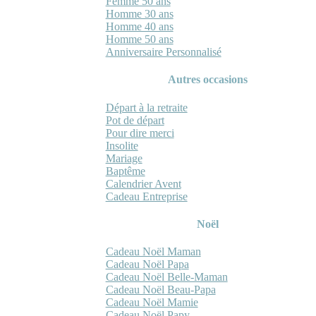
Femme 50 ans
Homme 30 ans
Homme 40 ans
Homme 50 ans
Anniversaire Personnalisé
Autres occasions
Départ à la retraite
Pot de départ
Pour dire merci
Insolite
Mariage
Baptême
Calendrier Avent
Cadeau Entreprise
Noël
Cadeau Noël Maman
Cadeau Noël Papa
Cadeau Noël Belle-Maman
Cadeau Noël Beau-Papa
Cadeau Noël Mamie
Cadeau Noël Papy