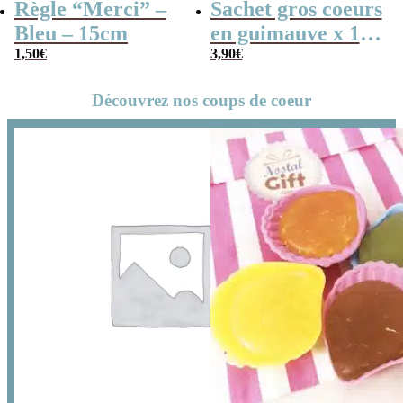
Règle “Merci” –
Sachet gros coeurs
Bleu – 15cm
en guimauve x 15
1,50
€
“Merci pour cette
3,90
€
année”
Découvrez nos coups de coeur