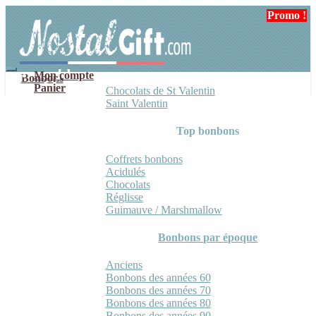
Aller
Aller
Promo !
à
au
la
contenu
navigation
Mon compte
Bonbons
Panier
Chocolats de St Valentin
Saint Valentin
Top bonbons
Coffrets bonbons
Acidulés
Chocolats
Réglisse
Guimauve / Marshmallow
Bonbons par époque
Anciens
Bonbons des années 60
Bonbons des années 70
Bonbons des années 80
Bonbons des années 90