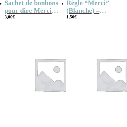
Sachet de bonbons
Règle “Merci”
pour dire Merci –
(Blanche) –
Dragibus
3,00
€
Cadeau maîtresse
1,50
€