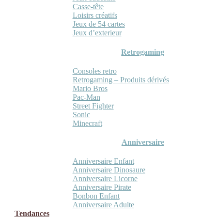
Casse-tête
Loisirs créatifs
Jeux de 54 cartes
Jeux d’exterieur
Retrogaming
Consoles retro
Retrogaming – Produits dérivés
Mario Bros
Pac-Man
Street Fighter
Sonic
Minecraft
Anniversaire
Anniversaire Enfant
Anniversaire Dinosaure
Anniversaire Licorne
Anniversaire Pirate
Bonbon Enfant
Anniversaire Adulte
Tendances