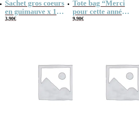
Sachet gros coeurs
Tote bag “Merci
en guimauve x 15
pour cette année”
– “Merci” –
3,90
€
– Collection arc-
9,90
€
Collection arc-en-
en-ciel – Cadeau
ciel
fin d’année
scolaire