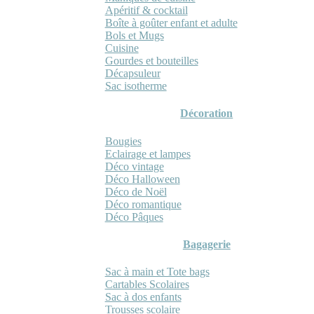
Apéritif & cocktail
Boîte à goûter enfant et adulte
Bols et Mugs
Cuisine
Gourdes et bouteilles
Décapsuleur
Sac isotherme
Décoration
Bougies
Eclairage et lampes
Déco vintage
Déco Halloween
Déco de Noël
Déco romantique
Déco Pâques
Bagagerie
Sac à main et Tote bags
Cartables Scolaires
Sac à dos enfants
Trousses scolaire