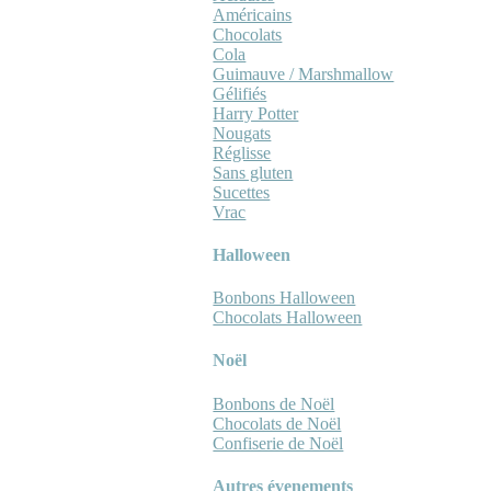
Américains
Chocolats
Cola
Guimauve / Marshmallow
Gélifiés
Harry Potter
Nougats
Réglisse
Sans gluten
Sucettes
Vrac
Halloween
Bonbons Halloween
Chocolats Halloween
Noël
Bonbons de Noël
Chocolats de Noël
Confiserie de Noël
Autres évenements