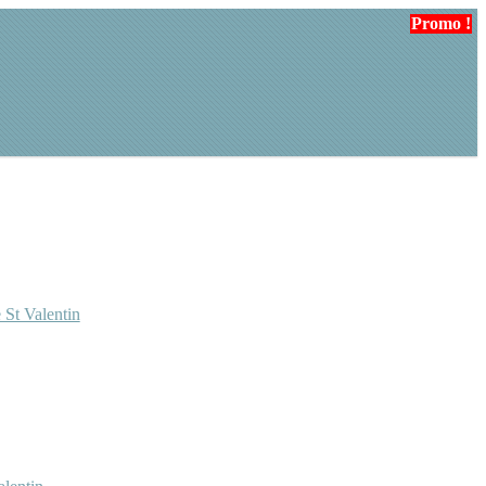
Promo !
Promo !
 St Valentin