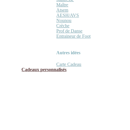
Maître
Atsem
AESH/AVS
Nounou
Crèche
Prof de Danse
Entraineur de Foot
Autres idées
Carte Cadeau
Cadeaux personnalisés