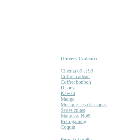
Univers Cadeaux
Cinéma 80 et 90
Coffret cadeau
Coffret bonbon
Disney
Kawaii
Manga
Musique, les classiques
Series cultes
Maitresse Noël
Retrogaming
Coquin
Pour la famille