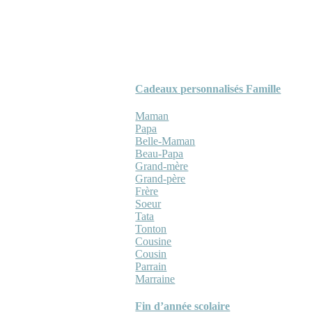
Cadeaux personnalisés Famille
Maman
Papa
Belle-Maman
Beau-Papa
Grand-mère
Grand-père
Frère
Soeur
Tata
Tonton
Cousine
Cousin
Parrain
Marraine
Fin d’année scolaire