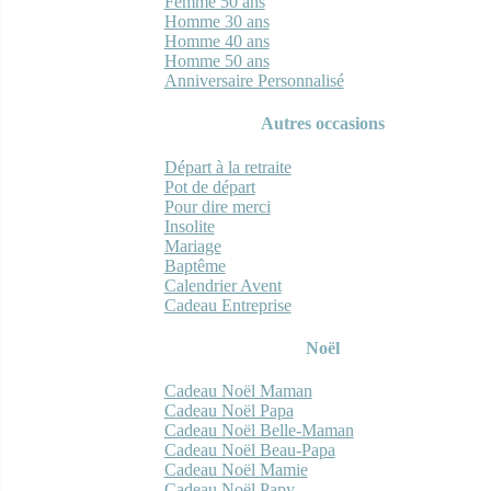
Femme 50 ans
Homme 30 ans
Homme 40 ans
Homme 50 ans
Anniversaire Personnalisé
Autres occasions
Départ à la retraite
Pot de départ
Pour dire merci
Insolite
Mariage
Baptême
Calendrier Avent
Cadeau Entreprise
Noël
Cadeau Noël Maman
Cadeau Noël Papa
Cadeau Noël Belle-Maman
Cadeau Noël Beau-Papa
Cadeau Noël Mamie
Cadeau Noël Papy