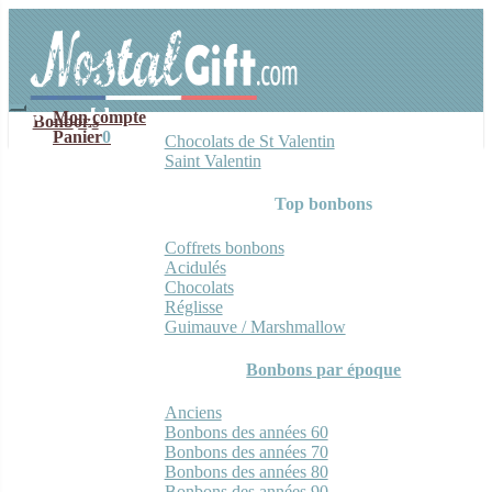
Aller
Aller
à
au
la
contenu
navigation
Mon compte
Bonbons
Panier
0
Chocolats de St Valentin
Saint Valentin
Top bonbons
Coffrets bonbons
Acidulés
Chocolats
Réglisse
Guimauve / Marshmallow
Bonbons par époque
Anciens
Bonbons des années 60
Bonbons des années 70
Bonbons des années 80
Bonbons des années 90