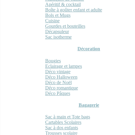
Apéritif & cocktail
Boîte à goûter enfant et adulte
Bols et Mugs
Cuisine
Gourdes et bouteilles
Décapsuleur
Sac isotherme
Décoration
Bougies
Eclairage et lampes
Déco vintage
Déco Halloween
Déco de Noël
Déco romantique
Déco Pâques
Bagagerie
Sac à main et Tote bags
Cartables Scolaires
Sac à dos enfants
Trousses scolaire