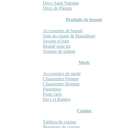
Deco Saint Valentin
Déco de Pâques
Produits de beauté
Accessoires de beauté
Soin du visage & Maquillage
Savons et bain
Beauté pour lui
Trousse de toilette
Mode
Accessoires de mode
Chaussettes Femme
Chaussettes Homme
Parapluies
Porte clefs
Pin’s et Badges
Cuisine
Tabliers de cuisine
Maniques de cuisine