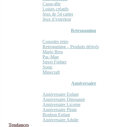
Casse-tête
Loisirs créatifs
Jeux de 54 cartes
Jeux d’exterieur
Retrogaming
Consoles retro
Retrogaming – Produits dérivés
Mario Bros
Pac-Man
Street Fighter
Sonic
Minecraft
Anniversaire
Anniversaire Enfant
Anniversaire Dinosaure
Anniversaire Licorne
Anniversaire Pirate
Bonbon Enfant
Anniversaire Adulte
Tendances