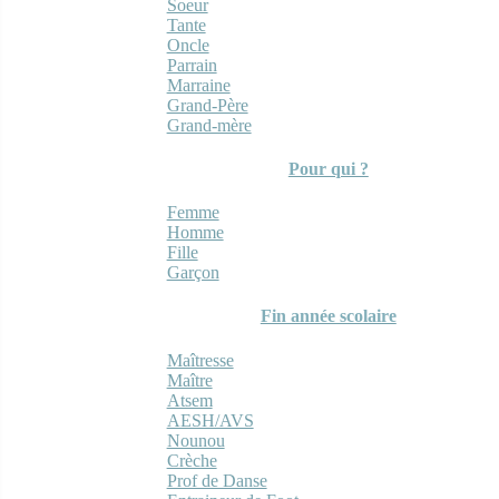
Soeur
Tante
Oncle
Parrain
Marraine
Grand-Père
Grand-mère
Pour qui ?
Femme
Homme
Fille
Garçon
Fin année scolaire
Maîtresse
Maître
Atsem
AESH/AVS
Nounou
Crèche
Prof de Danse