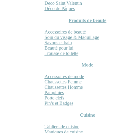
Deco Saint Valentin
Déco de Pâques
Produits de beauté
Accessoires de beauté
Soin du visage & Maquillage
Savons et bain
Beauté pour lui
Trousse de toilette
Mode
Accessoires de mode
Chaussettes Femme
Chaussettes Homme
Parapluies
Porte clefs
Pin’s et Badges
Cuisine
Tabliers de cuisine
Maniques de cuisine