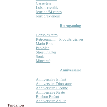
Casse-tête
Loisirs créatifs
Jeux de 54 cartes
Jeux d’exterieur
Retrogaming
Consoles retro
Retrogaming – Produits dérivés
Mario Bros
Pac-Man
Street Fighter
Sonic
Minecraft
Anniversaire
Anniversaire Enfant
Anniversaire Dinosaure
Anniversaire Licorne
Anniversaire Pirate
Bonbon Enfant
Anniversaire Adulte
Tendances