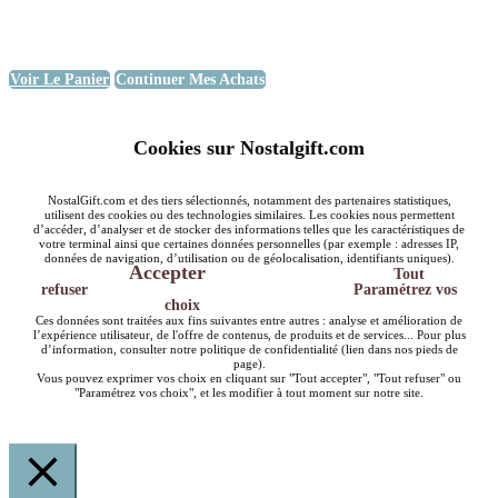
Voir Le Panier
Continuer Mes Achats
Cookies sur Nostalgift.com
NostalGift.com et des tiers sélectionnés, notamment des partenaires statistiques,
utilisent des cookies ou des technologies similaires. Les cookies nous permettent
d’accéder, d’analyser et de stocker des informations telles que les caractéristiques de
votre terminal ainsi que certaines données personnelles (par exemple : adresses IP,
données de navigation, d’utilisation ou de géolocalisation, identifiants uniques).
Accepter
Tout
refuser
Paramétrez vos
choix
Ces données sont traitées aux fins suivantes entre autres : analyse et amélioration de
l’expérience utilisateur, de l'offre de contenus, de produits et de services... Pour plus
d’information, consulter notre politique de confidentialité (lien dans nos pieds de
page).
Vous pouvez exprimer vos choix en cliquant sur "Tout accepter", "Tout refuser" ou
"Paramétrez vos choix", et les modifier à tout moment sur notre site.