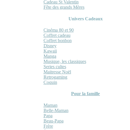
Cadeau St Valentin
Fête des grands Mères
Univers Cadeaux
Cinéma 80 et 90
Coffret cadeau
Coffret bonbon
Disney
Kawaii
Manga
Musique, les classiques
Series cultes
Maitresse Noël
Retrogaming
Coquin
Pour la famille
Maman
Belle-Maman
Papa
Beau-Papa
Frère