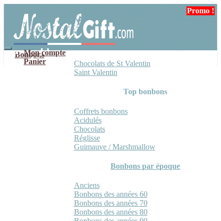
Aller
Aller
Promo !
à
au
la
contenu
navigation
Mon compte
Bonbons
Panier
Chocolats de St Valentin
Saint Valentin
Top bonbons
Coffrets bonbons
Acidulés
Chocolats
Réglisse
Guimauve / Marshmallow
Bonbons par époque
Anciens
Bonbons des années 60
Bonbons des années 70
Bonbons des années 80
Bonbons des années 90