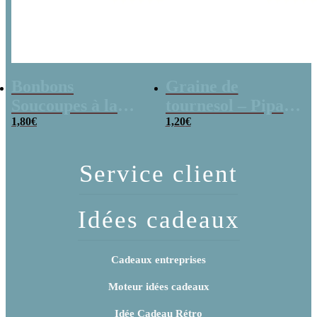
Bonbons
Graine de
Soucoupes à la
tournesol – Pipas
poudre (x20)
1,80
€
x 3
1,20
€
Service client
Idées cadeaux
Cadeaux entreprises
Moteur idées cadeaux
Idée Cadeau Rétro