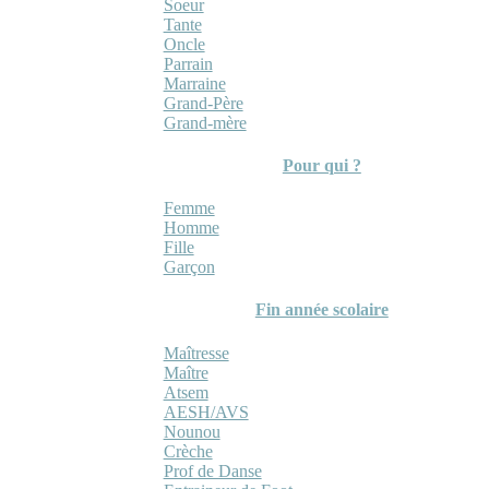
Soeur
Tante
Oncle
Parrain
Marraine
Grand-Père
Grand-mère
Pour qui ?
Femme
Homme
Fille
Garçon
Fin année scolaire
Maîtresse
Maître
Atsem
AESH/AVS
Nounou
Crèche
Prof de Danse