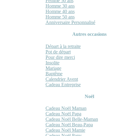
Femme 50 ans
Homme 30 ans
Homme 40 ans
Homme 50 ans
Anniversaire Personnalisé
Autres occasions
Départ à la retraite
Pot de départ
Pour dire merci
Insolite
Mariage
Baptême
Calendrier Avent
Cadeau Entreprise
Noël
Cadeau Noël Maman
Cadeau Noël Papa
Cadeau Noël Belle-Maman
Cadeau Noël Beau-Papa
Cadeau Noël Mamie
Cadeau Noël Papy