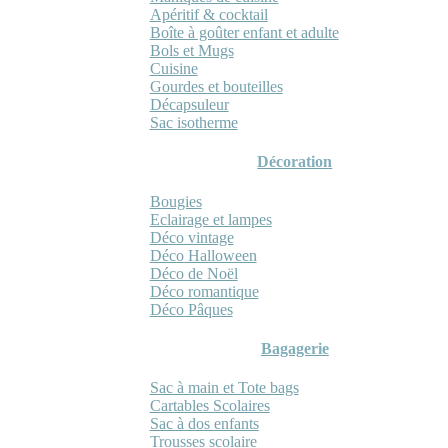
Apéritif & cocktail
Boîte à goûter enfant et adulte
Bols et Mugs
Cuisine
Gourdes et bouteilles
Décapsuleur
Sac isotherme
Décoration
Bougies
Eclairage et lampes
Déco vintage
Déco Halloween
Déco de Noël
Déco romantique
Déco Pâques
Bagagerie
Sac à main et Tote bags
Cartables Scolaires
Sac à dos enfants
Trousses scolaire