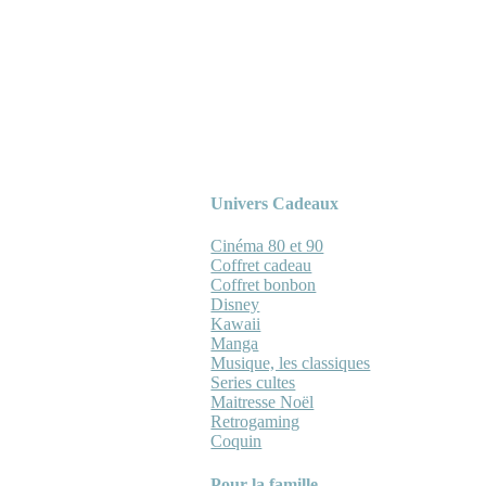
Univers Cadeaux
Cinéma 80 et 90
Coffret cadeau
Coffret bonbon
Disney
Kawaii
Manga
Musique, les classiques
Series cultes
Maitresse Noël
Retrogaming
Coquin
Pour la famille