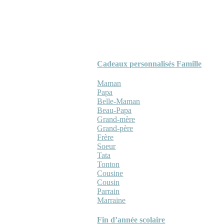
Cadeaux personnalisés Famille
Maman
Papa
Belle-Maman
Beau-Papa
Grand-mère
Grand-père
Frère
Soeur
Tata
Tonton
Cousine
Cousin
Parrain
Marraine
Fin d’année scolaire