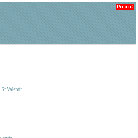
Promo !
Promo !
Promo !
 St Valentin