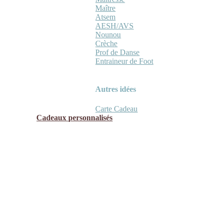
Maître
Atsem
AESH/AVS
Nounou
Crèche
Prof de Danse
Entraineur de Foot
Autres idées
Carte Cadeau
Cadeaux personnalisés