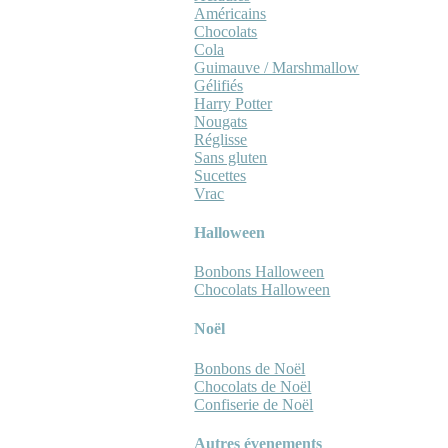
Américains
Chocolats
Cola
Guimauve / Marshmallow
Gélifiés
Harry Potter
Nougats
Réglisse
Sans gluten
Sucettes
Vrac
Halloween
Bonbons Halloween
Chocolats Halloween
Noël
Bonbons de Noël
Chocolats de Noël
Confiserie de Noël
Autres évenements