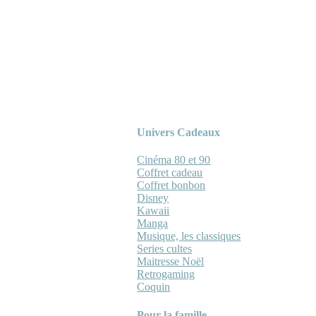
Univers Cadeaux
Cinéma 80 et 90
Coffret cadeau
Coffret bonbon
Disney
Kawaii
Manga
Musique, les classiques
Series cultes
Maitresse Noël
Retrogaming
Coquin
Pour la famille