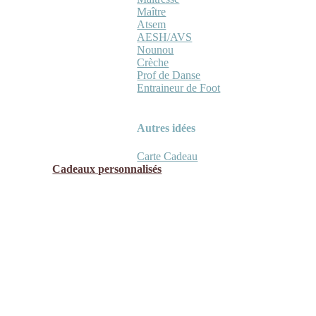
Maître
Atsem
AESH/AVS
Nounou
Crèche
Prof de Danse
Entraineur de Foot
Autres idées
Carte Cadeau
Cadeaux personnalisés