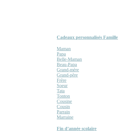
Cadeaux personnalisés Famille
Maman
Papa
Belle-Maman
Beau-Papa
Grand-mère
Grand-père
Frère
Soeur
Tata
Tonton
Cousine
Cousin
Parrain
Marraine
Fin d’année scolaire