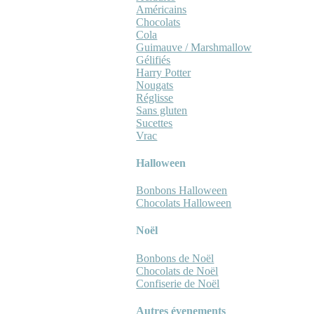
Américains
Chocolats
Cola
Guimauve / Marshmallow
Gélifiés
Harry Potter
Nougats
Réglisse
Sans gluten
Sucettes
Vrac
Halloween
Bonbons Halloween
Chocolats Halloween
Noël
Bonbons de Noël
Chocolats de Noël
Confiserie de Noël
Autres évenements