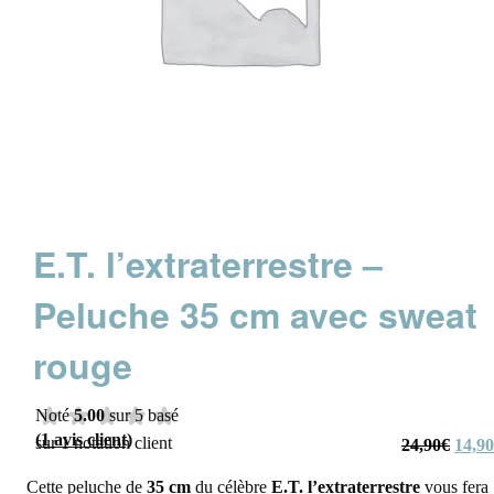
E.T. l’extraterrestre –
Peluche 35 cm avec sweat
rouge
Noté
5.00
sur 5 basé
(
1
avis client)
sur
1
notation client
Le
24,90
€
14,90
prix
initial
était :
Cette peluche de
35
cm
du célèbre
E.T. l’extraterrestre
vous fera
24,90