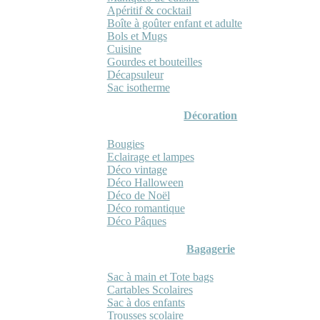
Apéritif & cocktail
Boîte à goûter enfant et adulte
Bols et Mugs
Cuisine
Gourdes et bouteilles
Décapsuleur
Sac isotherme
Décoration
Bougies
Eclairage et lampes
Déco vintage
Déco Halloween
Déco de Noël
Déco romantique
Déco Pâques
Bagagerie
Sac à main et Tote bags
Cartables Scolaires
Sac à dos enfants
Trousses scolaire