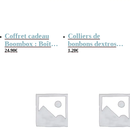
Coffret cadeau
Colliers de
Boombox : Boîte
bonbons dextrose
bonbons des
24,90
€
x2
1,20
€
années 80 –
Coffret bonbon