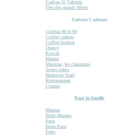
Cadeau St Valentin
Fête des grands Mères
Univers Cadeaux
Cinéma 80 et 90
Coffret cadeau
Coffret bonbon
Disney
Kawaii
Manga
Musique, les classiques
Series cultes
Maitresse Noël
Retrogaming
Coquin
Pour la famille
Maman
Belle-Maman
Papa
Beau-Papa
Frère