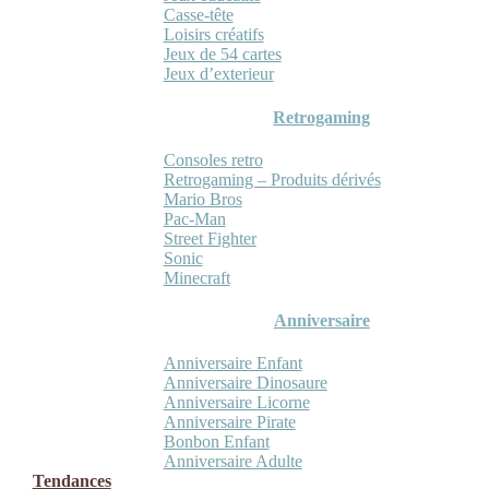
Casse-tête
Loisirs créatifs
Jeux de 54 cartes
Jeux d’exterieur
Retrogaming
Consoles retro
Retrogaming – Produits dérivés
Mario Bros
Pac-Man
Street Fighter
Sonic
Minecraft
Anniversaire
Anniversaire Enfant
Anniversaire Dinosaure
Anniversaire Licorne
Anniversaire Pirate
Bonbon Enfant
Anniversaire Adulte
Tendances