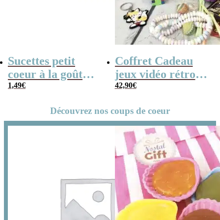
Sucettes petit
Coffret Cadeau
coeur à la goût
jeux vidéo rétro
cerise x5
1,49
€
(avec sa console de
42,90
€
poche retro)
Découvrez nos coups de coeur