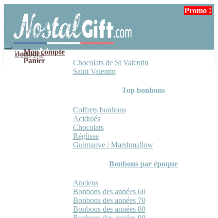
Aller
Aller
Promo !
Promo !
à
au
la
contenu
navigation
Mon compte
Bonbons
Panier
Chocolats de St Valentin
Saint Valentin
Top bonbons
Coffrets bonbons
Acidulés
Chocolats
Réglisse
Guimauve / Marshmallow
Bonbons par époque
Anciens
Bonbons des années 60
Bonbons des années 70
Bonbons des années 80
Bonbons des années 90