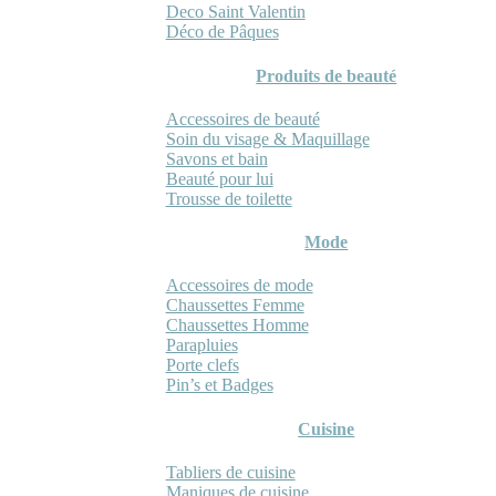
Deco Saint Valentin
Déco de Pâques
Produits de beauté
Accessoires de beauté
Soin du visage & Maquillage
Savons et bain
Beauté pour lui
Trousse de toilette
Mode
Accessoires de mode
Chaussettes Femme
Chaussettes Homme
Parapluies
Porte clefs
Pin’s et Badges
Cuisine
Tabliers de cuisine
Maniques de cuisine