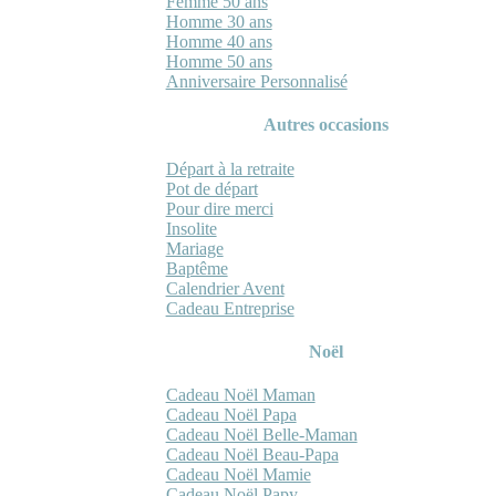
Femme 50 ans
Homme 30 ans
Homme 40 ans
Homme 50 ans
Anniversaire Personnalisé
Autres occasions
Départ à la retraite
Pot de départ
Pour dire merci
Insolite
Mariage
Baptême
Calendrier Avent
Cadeau Entreprise
Noël
Cadeau Noël Maman
Cadeau Noël Papa
Cadeau Noël Belle-Maman
Cadeau Noël Beau-Papa
Cadeau Noël Mamie
Cadeau Noël Papy