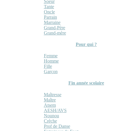
Soeur
Tante
Oncle
Parrain
Marraine
Grand-Père
Grand-mère
Pour qui ?
Femme
Homme
Fille
Garçon
Fin année scolaire
Maîtresse
Maître
Atsem
AESH/AVS
Nounou
Crèche
Prof de Danse