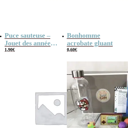
Puce sauteuse –
Bonhomme
Jouet des années
acrobate gluant
80
1,90
€
0,60
€