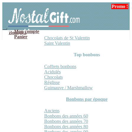
Aller
Aller
Promo !
Promo !
à
au
la
contenu
navigation
Mon compte
Bonbons
Panier
Chocolats de St Valentin
Saint Valentin
Top bonbons
Coffrets bonbons
Acidulés
Chocolats
Réglisse
Guimauve / Marshmallow
Bonbons par époque
Anciens
Bonbons des années 60
Bonbons des années 70
Bonbons des années 80
Bonbons des années 90