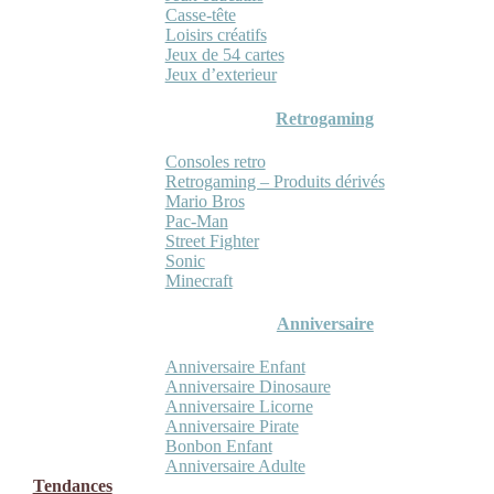
Casse-tête
Loisirs créatifs
Jeux de 54 cartes
Jeux d’exterieur
Retrogaming
Consoles retro
Retrogaming – Produits dérivés
Mario Bros
Pac-Man
Street Fighter
Sonic
Minecraft
Anniversaire
Anniversaire Enfant
Anniversaire Dinosaure
Anniversaire Licorne
Anniversaire Pirate
Bonbon Enfant
Anniversaire Adulte
Tendances