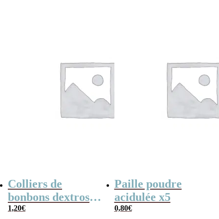
années 80 –
était :
est :
1,90€.
1,00€.
Coffret bonbon
Colliers de
Paille poudre
bonbons dextrose
acidulée x5
x2
1,20
€
0,80
€