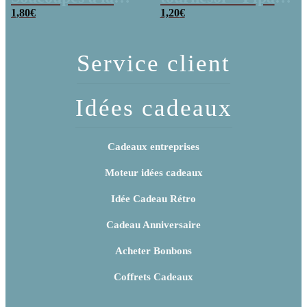
poudre (x20)
1,80
€
x 3
1,20
€
Service client
Idées cadeaux
Cadeaux entreprises
Moteur idées cadeaux
Idée Cadeau Rétro
Cadeau Anniversaire
Acheter Bonbons
Coffrets Cadeaux