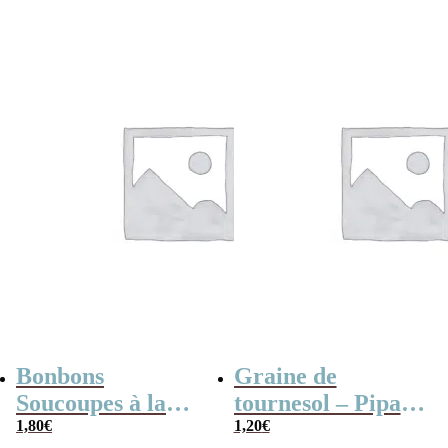
Bonbons
Graine de
Soucoupes à la
tournesol – Pipas
poudre (x20)
1,80
€
x 3
1,20
€