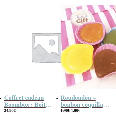
Coffret cadeau
Roudoudou –
Boombox : Boîte
bonbon coquillage
Le
Le
bonbons des
24,90
€
x 5
1,90
€
1,00
€
prix
prix
initial
actuel