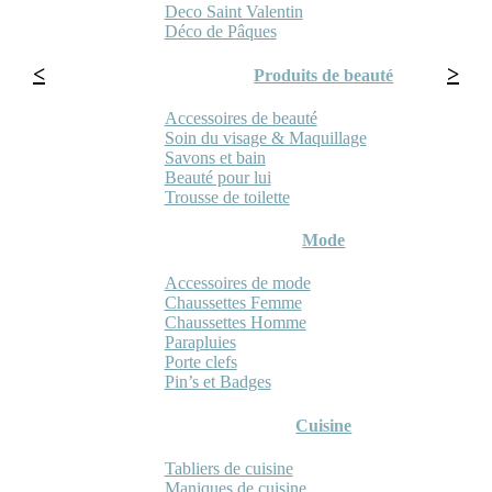
Deco Saint Valentin
Déco de Pâques
Produits de beauté
Accessoires de beauté
Soin du visage & Maquillage
Savons et bain
Beauté pour lui
Trousse de toilette
Mode
Accessoires de mode
Chaussettes Femme
Chaussettes Homme
Parapluies
Porte clefs
Pin’s et Badges
Cuisine
Tabliers de cuisine
Maniques de cuisine