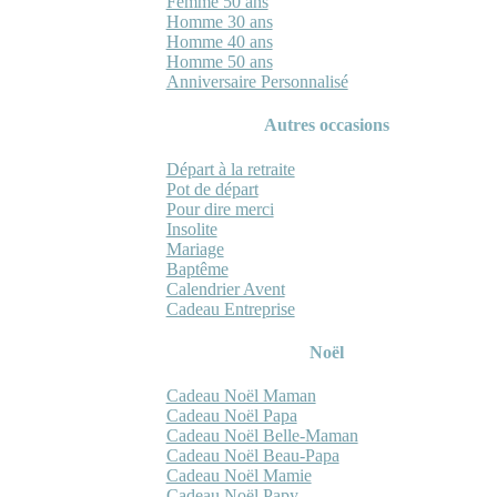
Femme 50 ans
Homme 30 ans
Homme 40 ans
Homme 50 ans
Anniversaire Personnalisé
Autres occasions
Départ à la retraite
Pot de départ
Pour dire merci
Insolite
Mariage
Baptême
Calendrier Avent
Cadeau Entreprise
Noël
Cadeau Noël Maman
Cadeau Noël Papa
Cadeau Noël Belle-Maman
Cadeau Noël Beau-Papa
Cadeau Noël Mamie
Cadeau Noël Papy