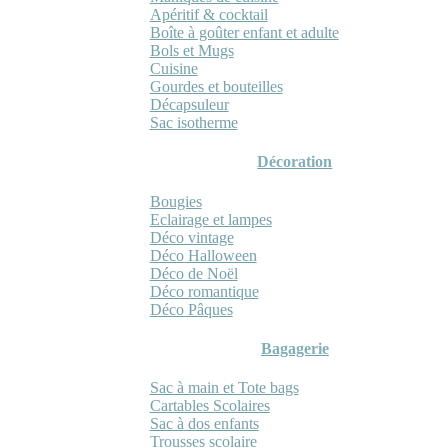
Apéritif & cocktail
Boîte à goûter enfant et adulte
Bols et Mugs
Cuisine
Gourdes et bouteilles
Décapsuleur
Sac isotherme
Décoration
Bougies
Eclairage et lampes
Déco vintage
Déco Halloween
Déco de Noël
Déco romantique
Déco Pâques
Bagagerie
Sac à main et Tote bags
Cartables Scolaires
Sac à dos enfants
Trousses scolaire