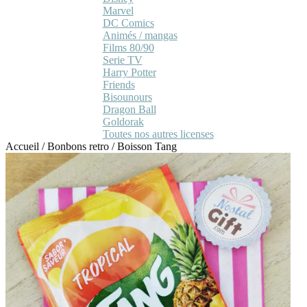
Marvel
DC Comics
Animés / mangas
Films 80/90
Serie TV
Harry Potter
Friends
Bisounours
Dragon Ball
Goldorak
Toutes nos autres licenses
Accueil
/
Bonbons retro
/
Boisson Tang