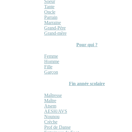
Soeur
Tante
Oncle
Parrain
Marraine
Grand-Père
Grand-mère
Pour qui ?
Femme
Homme
Fille
Garçon
Fin année scolaire
Maîtresse
Maître
Atsem
AESH/AVS
Nounou
Crèche
Prof de Danse