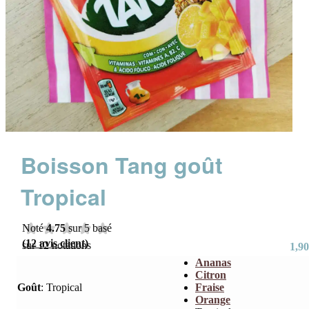
Boisson Tang goût
Tropical
Noté
4.75
sur 5 basé
(
12
avis client)
sur
12
notations
1,90
Ananas
client
Citron
Goût
:
Tropical
Fraise
Orange