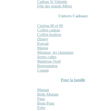
Cadeau St Valentin
Fête des grands Mères
Univers Cadeaux
Cinéma 80 et 90
Coffret cadeau
Coffret bonbon
Disney
Kawaii
Manga
Musique, les classiques
Series cultes
Maitresse Noël
Retrogaming
Coquin
Pour la famille
Maman
Belle-Maman
Papa
Beau-Papa
Frère