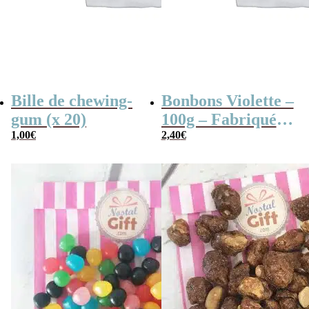
Bille de chewing-
Bonbons Violette –
gum (x 20)
100g – Fabriqués
1,00
€
en France
2,40
€