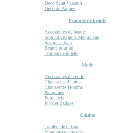
Deco Saint Valentin
Déco de Pâques
Produits de beauté
Accessoires de beauté
Soin du visage & Maquillage
Savons et bain
Beauté pour lui
Trousse de toilette
Mode
Accessoires de mode
Chaussettes Femme
Chaussettes Homme
Parapluies
Porte clefs
Pin’s et Badges
Cuisine
Tabliers de cuisine
Maniques de cuisine