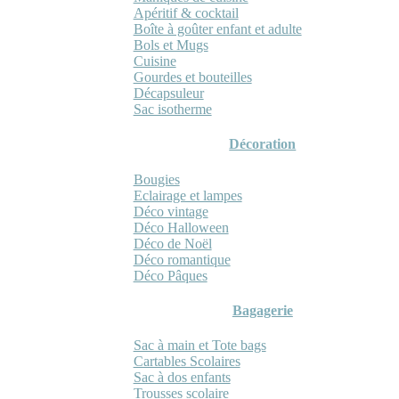
Apéritif & cocktail
Boîte à goûter enfant et adulte
Bols et Mugs
Cuisine
Gourdes et bouteilles
Décapsuleur
Sac isotherme
Décoration
Bougies
Eclairage et lampes
Déco vintage
Déco Halloween
Déco de Noël
Déco romantique
Déco Pâques
Bagagerie
Sac à main et Tote bags
Cartables Scolaires
Sac à dos enfants
Trousses scolaire