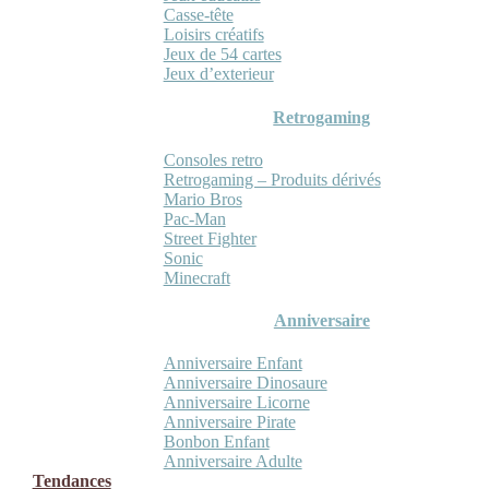
Casse-tête
Loisirs créatifs
Jeux de 54 cartes
Jeux d’exterieur
Retrogaming
Consoles retro
Retrogaming – Produits dérivés
Mario Bros
Pac-Man
Street Fighter
Sonic
Minecraft
Anniversaire
Anniversaire Enfant
Anniversaire Dinosaure
Anniversaire Licorne
Anniversaire Pirate
Bonbon Enfant
Anniversaire Adulte
Tendances