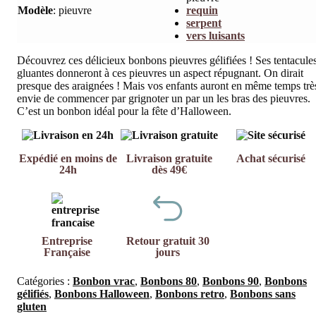
Modèle
:
pieuvre
requin
serpent
vers luisants
Découvrez ces délicieux bonbons pieuvres gélifiées ! Ses tentacule
gluantes donneront à ces pieuvres un aspect répugnant. On dirait
presque des araignées ! Mais vos enfants auront en même temps trè
envie de commencer par grignoter un par un les bras des pieuvres.
C’est un bonbon idéal pour la fête d’Halloween.
Expédié en moins de
Livraison gratuite
Achat sécurisé
24h
dès 49€
Entreprise
Retour gratuit 30
Française
jours
Catégories :
Bonbon vrac
,
Bonbons 80
,
Bonbons 90
,
Bonbons
gélifiés
,
Bonbons Halloween
,
Bonbons retro
,
Bonbons sans
gluten