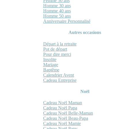
Femme 50 ans
Homme 30 ans
Homme 40 ans
Homme 50 ans
Anniversaire Personnalisé
Autres occasions
Départ à la retraite
Pot de départ
Pour dire merci
Insolite
Mariage
Baptême
Calendrier Avent
Cadeau Entreprise
Noël
Cadeau Noël Maman
Cadeau Noël Papa
Cadeau Noël Belle-Maman
Cadeau Noël Beau-Papa
Cadeau Noël Mamie
Cadeau Noël Papy