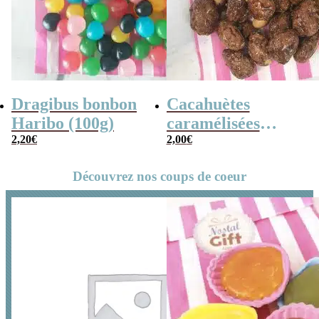
Dragibus bonbon
Cacahuètes
Haribo (100g)
caramélisées
2,20
€
(chouchou) – 100g
2,00
€
Découvrez nos coups de coeur