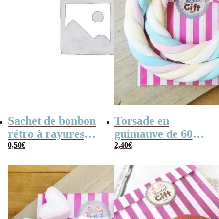
Sachet de bonbon
Torsade en
rétro à rayures
guimauve de 60
dorées et blanches
0,50
€
cm – Cable de
2,40
€
x1
marshmallow