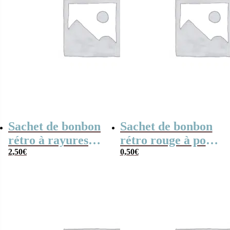
Sachet de bonbon
Sachet de bonbon
rétro à rayures
rétro rouge à pois
roses et blanches
2,50
€
x1
0,50
€
x20