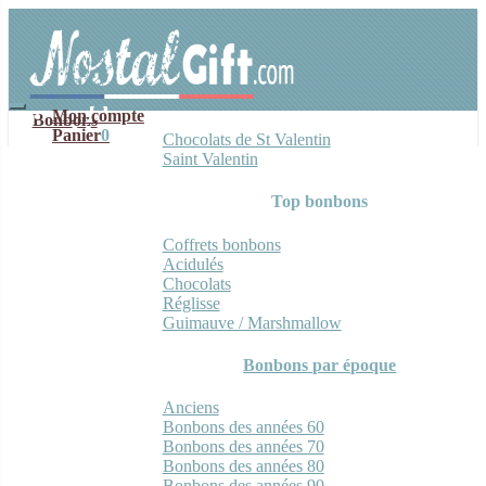
Aller
Aller
à
au
la
contenu
navigation
Mon compte
Bonbons
Panier
0
Chocolats de St Valentin
Saint Valentin
Top bonbons
Coffrets bonbons
Acidulés
Chocolats
Réglisse
Guimauve / Marshmallow
Bonbons par époque
Anciens
Bonbons des années 60
Bonbons des années 70
Bonbons des années 80
Bonbons des années 90