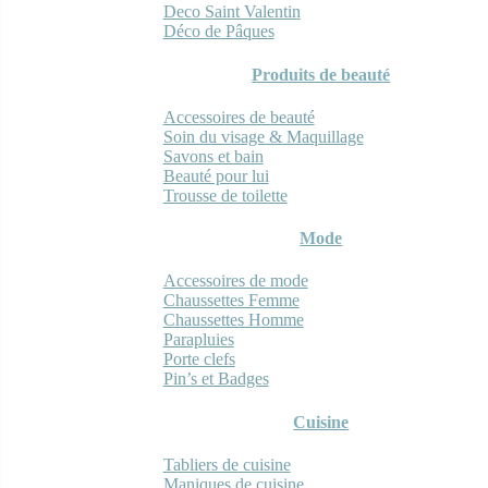
Deco Saint Valentin
Déco de Pâques
Produits de beauté
Accessoires de beauté
Soin du visage & Maquillage
Savons et bain
Beauté pour lui
Trousse de toilette
Mode
Accessoires de mode
Chaussettes Femme
Chaussettes Homme
Parapluies
Porte clefs
Pin’s et Badges
Cuisine
Tabliers de cuisine
Maniques de cuisine