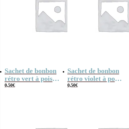
Sachet de bonbon
Sachet de bonbon
rétro vert à pois
rétro violet à pois
x1
0,50
€
x1
0,50
€