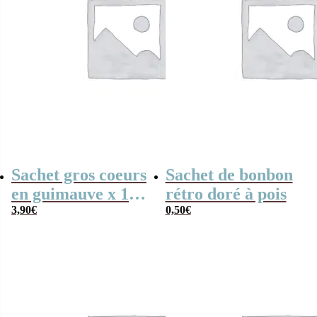
Sachet gros coeurs
Sachet de bonbon
en guimauve x 15
rétro doré à pois
– “Merci” –
3,90
€
0,50
€
Collection arc-en-
ciel