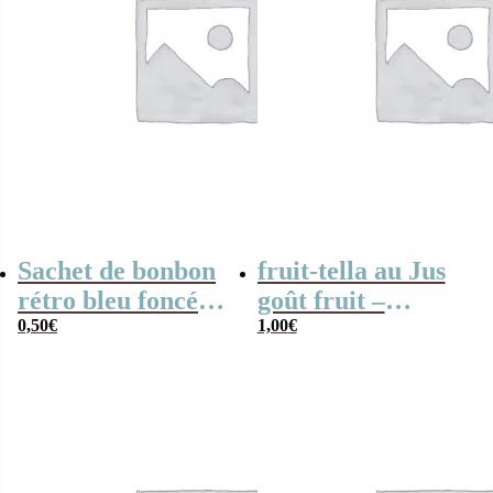
Sachet de bonbon
fruit-tella au Jus
rétro bleu foncé à
goût fruit –
pois x1
0,50
€
Garden
1,00
€