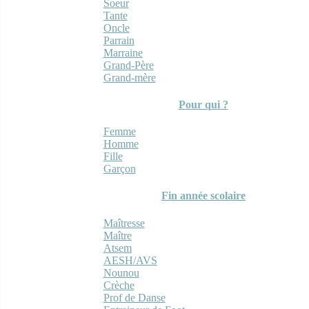
Soeur
Tante
Oncle
Parrain
Marraine
Grand-Père
Grand-mère
Pour qui ?
Femme
Homme
Fille
Garçon
Fin année scolaire
Maîtresse
Maître
Atsem
AESH/AVS
Nounou
Crèche
Prof de Danse