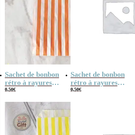
Sachet de bonbon
Sachet de bonbon
rétro à rayures
rétro à rayures
oranges et
0,50
€
bleues et blanches
0,50
€
blanches x1
x1