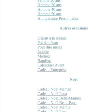
Femme 50 ans
Homme 30 ans
Homme 40 ans
Homme 50 ans
Anniversaire Personnalisé
Autres occasions
Départ à la retraite
Pot de départ
Pour dire merci
Insolite
Mariage
Baptême
Calendrier Avent
Cadeau Entreprise
Noël
Cadeau Noël Maman
Cadeau Noël Papa
Cadeau Noël Belle-Maman
Cadeau Noël Beau-Papa
Cadeau Noël Mamie
Cadeau Noël Papy