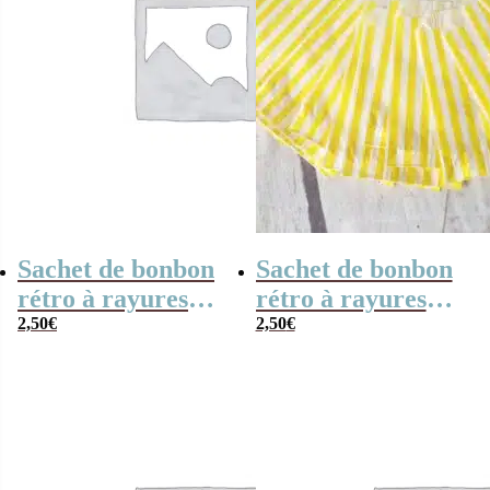
Sachet de bonbon
Sachet de bonbon
rétro à rayures
rétro à rayures
bleues et blanches
2,50
€
jaunes et blanches
2,50
€
x20
x20