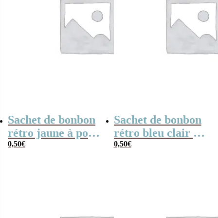
Sachet de bonbon
Sachet de bonbon
rétro jaune à pois
rétro bleu clair à
x1
0,50
€
pois x1
0,50
€