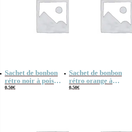
Sachet de bonbon
Sachet de bonbon
rétro noir à pois
rétro orange à
x1
0,50
€
pois x1
0,50
€