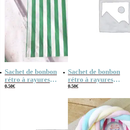
Sachet de bonbon
Sachet de bonbon
rétro à rayures
rétro à rayures
vertes et blanches
0,50
€
noires et blanches
0,50
€
x1
x1