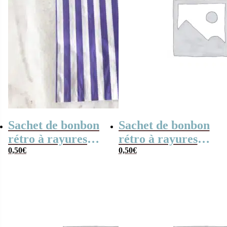
Sachet de bonbon
Sachet de bonbon
rétro à rayures
rétro à rayures
violettes et
0,50
€
grises et blanches
0,50
€
blanches x 1
x1