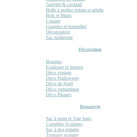
Apéritif & cocktail
Boîte à goûter enfant et adulte
Bols et Mugs
Cuisine
Gourdes et bouteilles
Décapsuleur
Sac isotherme
Décoration
Bougies
Eclairage et lampes
Déco vintage
Déco Halloween
Déco de Noël
Déco romantique
Déco Pâques
Bagagerie
Sac à main et Tote bags
Cartables Scolaires
Sac à dos enfants
Trousses scolaire