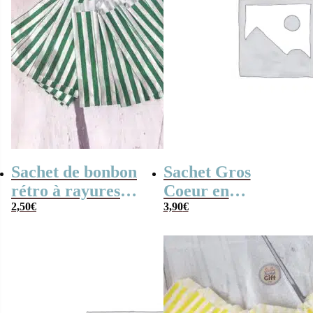
Sachet de bonbon
Sachet Gros
rétro à rayures
Coeur en
vertes et blanches
2,50
€
guimauve x 15 –
3,90
€
x20
“Pour son
amoureuse”