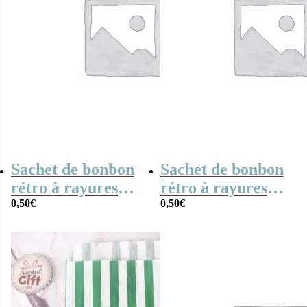
Sachet de bonbon
Sachet de bonbon
rétro à rayures
rétro à rayures
roses et blanches
0,50
€
rouges et blanches
0,50
€
x1
x1