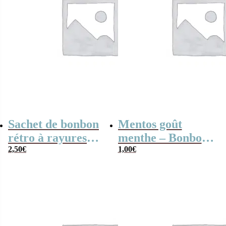
Sachet de bonbon
Mentos goût
rétro à rayures
menthe – Bonbons
dorées et blanches
2,50
€
en dragée
1,00
€
x20