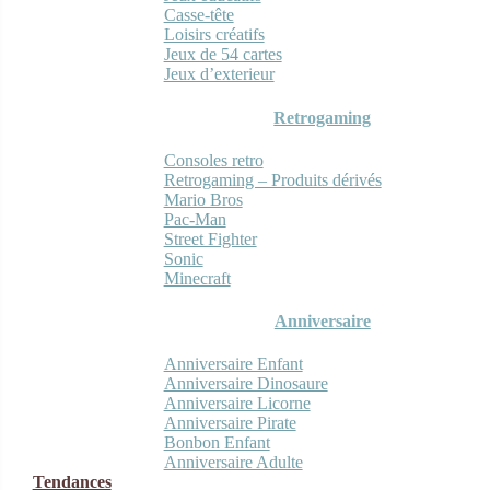
Casse-tête
Loisirs créatifs
Jeux de 54 cartes
Jeux d’exterieur
Retrogaming
Consoles retro
Retrogaming – Produits dérivés
Mario Bros
Pac-Man
Street Fighter
Sonic
Minecraft
Anniversaire
Anniversaire Enfant
Anniversaire Dinosaure
Anniversaire Licorne
Anniversaire Pirate
Bonbon Enfant
Anniversaire Adulte
Tendances