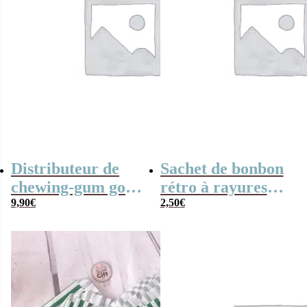
Distributeur de
Sachet de bonbon
chewing-gum goût
rétro à rayures
fruits – Rouge –
9,90
€
noires et blanches
2,50
€
300g
x20