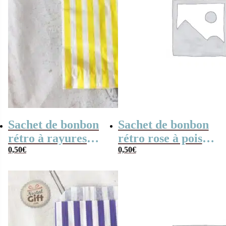
Sachet de bonbon
Sachet de bonbon
rétro à rayures
rétro rose à pois
jaunes et blanches
0,50
€
x1
0,50
€
x1