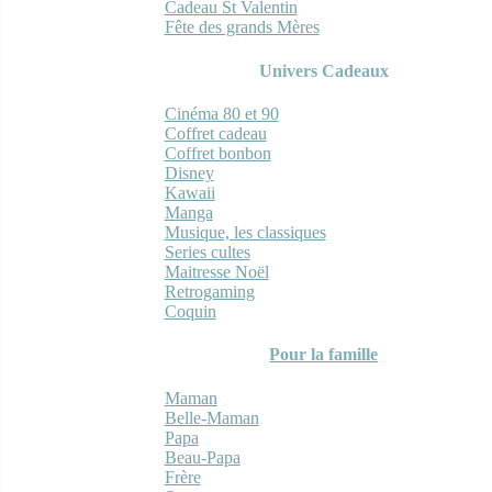
Cadeau St Valentin
Fête des grands Mères
Univers Cadeaux
Cinéma 80 et 90
Coffret cadeau
Coffret bonbon
Disney
Kawaii
Manga
Musique, les classiques
Series cultes
Maitresse Noël
Retrogaming
Coquin
Pour la famille
Maman
Belle-Maman
Papa
Beau-Papa
Frère