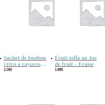
Sachet de bonbon
Fruit-tella au Jus
rétro à rayures
de fruit – Fraise
rouges et blanches
2,50
€
1,00
€
x20