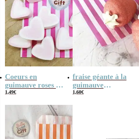
Coeurs en
fraise géante à la
guimauve roses et
guimauve
blancs x 10
1,49
€
(Bulgari) x 3
1,60
€