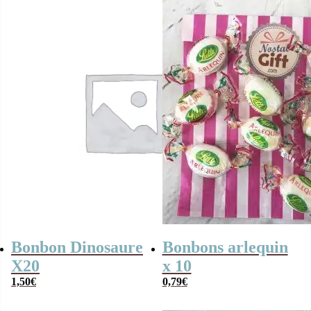
Bonbon Dinosaure
Bonbons arlequin
X20
x 10
1,50
€
0,79
€