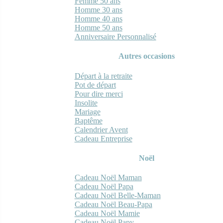
Femme 50 ans
Homme 30 ans
Homme 40 ans
Homme 50 ans
Anniversaire Personnalisé
Autres occasions
Départ à la retraite
Pot de départ
Pour dire merci
Insolite
Mariage
Baptême
Calendrier Avent
Cadeau Entreprise
Noël
Cadeau Noël Maman
Cadeau Noël Papa
Cadeau Noël Belle-Maman
Cadeau Noël Beau-Papa
Cadeau Noël Mamie
Cadeau Noël Papy