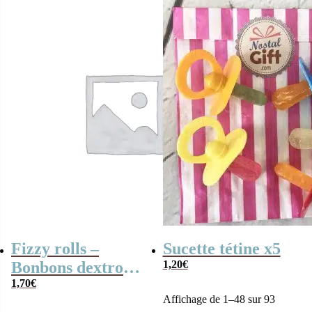
Fizzy rolls –
Sucette tétine x5
Bonbons dextrose
1,20
€
x 10
1,70
€
Affichage de 1–48 sur 93