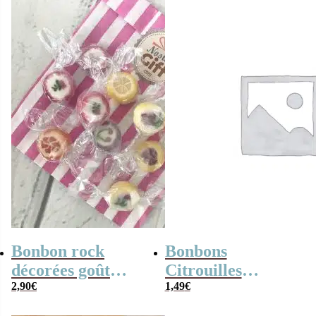
Bonbon rock
Bonbons
décorées goût
Citrouilles
fruits ou de fleurs
2,90
€
Fourrés Poudre
1,49
€
x 20
x10 – Bonbon