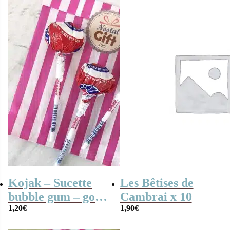
Kojak – Sucette
Les Bêtises de
bubble gum – goût
Cambrai x 10
cerise x3
1,20
€
1,90
€