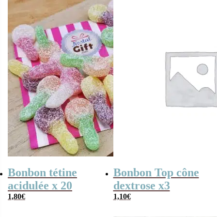
Halloween –
Fabriqué en
France
Bonbon tétine
Bonbon Top cône
acidulée x 20
dextrose x3
1,80
€
1,10
€