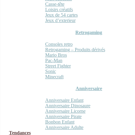
Casse-tête
Loisirs créatifs
Jeux de 54 cartes
Jeux d’exterieur
Retrogaming
Consoles retro
Retrogaming – Produits dérivés
Mario Bros
Pac-Man
Street Fighter
Sonic
Minecraft
Anniversaire
Anniversaire Enfant
Anniversaire Dinosaure
Anniversaire Licorne
Anniversaire Pirate
Bonbon Enfant
Anniversaire Adulte
Tendances