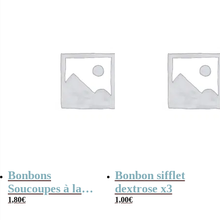
était :
est :
1,90€.
1,00€.
Bonbons
Bonbon sifflet
Soucoupes à la
dextrose x3
poudre (x20)
1,80
€
1,00
€