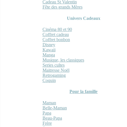
Cadeau St Valentin
Fête des grands Mères
Univers Cadeaux
Cinéma 80 et 90
Coffret cadeau
Coffret bonbon
Disney
Kawaii
Manga
Musique, les classiques
Series cultes
Maitresse Noël
Retrogaming
Coquin
Pour la famille
Maman
Belle-Maman
Papa
Beau-Papa
Frère