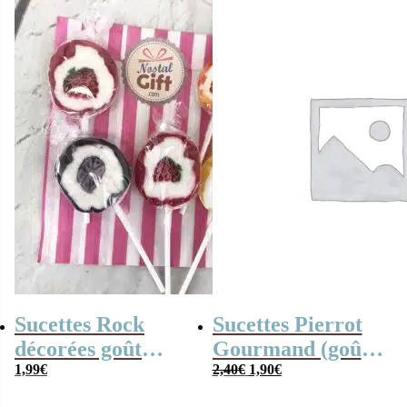
Sucettes Rock
Sucettes Pierrot
décorées goût
Gourmand (goût
Le
Le
fruits ou de fleurs
1,99
€
fruits) x5
2,40
€
1,90
€
prix
prix
x5
initial
actuel