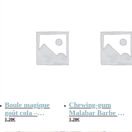
soucoupes et 2
sucettes lollies)
Boule magique
Chewing-gum
goût cola –
Malabar Barbe à
Jawbreaker x3
1,20
€
1,20
€
Papa x 5