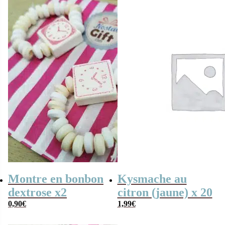
Montre en bonbon
Kysmache au
dextrose x2
citron (jaune) x 20
0,90
€
1,99
€