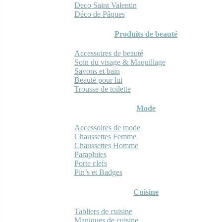
Deco Saint Valentin
Déco de Pâques
Produits de beauté
Accessoires de beauté
Soin du visage & Maquillage
Savons et bain
Beauté pour lui
Trousse de toilette
Mode
Accessoires de mode
Chaussettes Femme
Chaussettes Homme
Parapluies
Porte clefs
Pin’s et Badges
Cuisine
Tabliers de cuisine
Maniques de cuisine