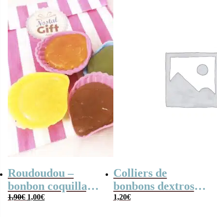
Roudoudou –
Colliers de
bonbon coquillage
bonbons dextrose
Le
Le
x 5
1,90
€
1,00
€
x2
1,20
€
prix
prix
initial
actuel