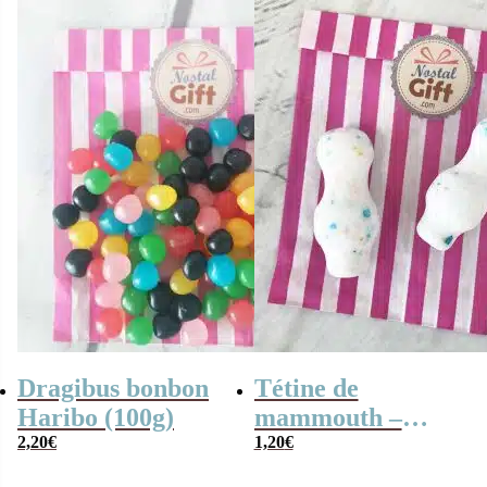
Dragibus bonbon
Tétine de
Haribo (100g)
mammouth –
2,20
€
quille bonbon x2
1,20
€