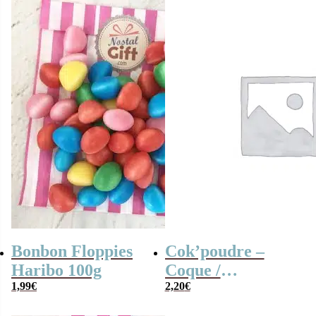
Bonbon Floppies
Cok’poudre –
Haribo 100g
Coque /
1,99
€
Coquillage à la
2,20
€
poudre x 10