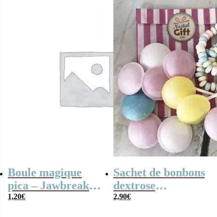
Boule magique
Sachet de bonbons
pica – Jawbreaker
dextrose
x3
1,20
€
(Assortiment avec
2,90
€
2 colliers, 10