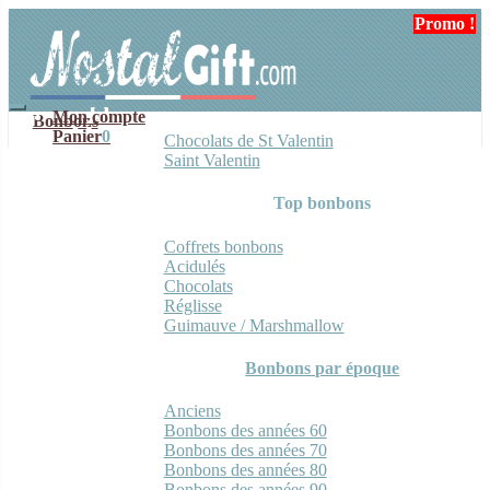
Aller
Aller
Promo !
Promo !
Promo !
Promo !
à
au
la
contenu
navigation
Mon compte
Bonbons
Panier
0
Chocolats de St Valentin
Saint Valentin
Top bonbons
Coffrets bonbons
Acidulés
Chocolats
Réglisse
Guimauve / Marshmallow
Bonbons par époque
Anciens
Bonbons des années 60
Bonbons des années 70
Bonbons des années 80
Bonbons des années 90