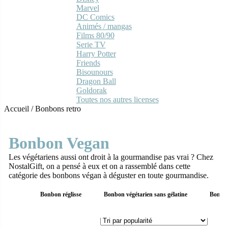
Marvel
DC Comics
Animés / mangas
Films 80/90
Serie TV
Harry Potter
Friends
Bisounours
Dragon Ball
Goldorak
Toutes nos autres licenses
Accueil
/
Bonbons retro
Bonbon Vegan
Les végétariens aussi ont droit à la gourmandise pas vrai ? Chez
NostalGift, on a pensé à eux et on a rassemblé dans cette
catégorie des bonbons végan à déguster en toute gourmandise.
Bonbon réglisse
Bonbon végétarien sans gélatine
Bonbon