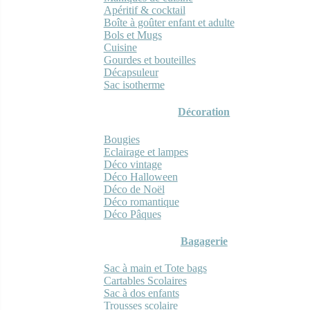
Apéritif & cocktail
Boîte à goûter enfant et adulte
Bols et Mugs
Cuisine
Gourdes et bouteilles
Décapsuleur
Sac isotherme
Décoration
Bougies
Eclairage et lampes
Déco vintage
Déco Halloween
Déco de Noël
Déco romantique
Déco Pâques
Bagagerie
Sac à main et Tote bags
Cartables Scolaires
Sac à dos enfants
Trousses scolaire