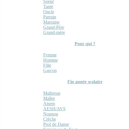
Soeur
Tante
Oncle
Parrain
Marraine
Grand-Père
Grand-mère
Pour qui ?
Femme
Homme
Fille
Garçon
Fin année scolaire
Maîtresse
Maître
Atsem
AESH/AVS
Nounou
Crèche
Prof de Danse