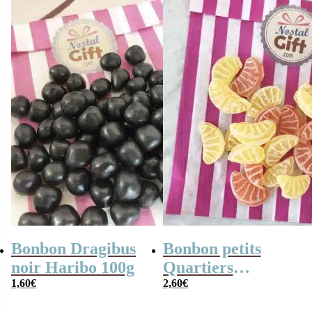
était :
est :
2,40€.
1,90€.
Bonbon Dragibus
Bonbon petits
noir Haribo 100g
Quartiers
1,60
€
d’Oranges et de
2,60
€
Citrons – 100g