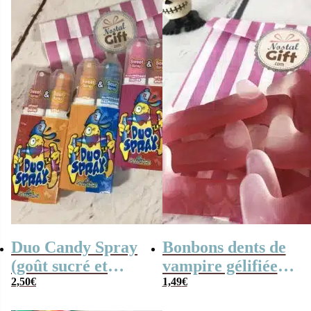
Duo Candy Spray
Bonbons dents de
(goût sucré et
vampire gélifiées
acide)
2,50
€
x10- Bonbons
1,49
€
Halloween