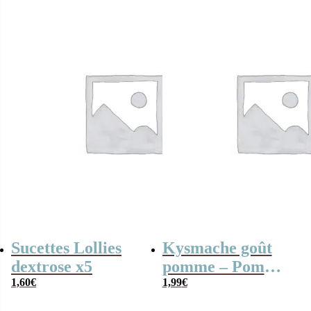
Sucettes Lollies
Kysmache goût
dextrose x5
pomme – Pom
1,60
€
Pom x 20
1,99
€