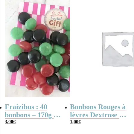
Fraizibus : 40
Bonbons Rouges à
bonbons – 170g –
lèvres Dextrose à
Haribo
3,00
€
croquer x3
1,00
€