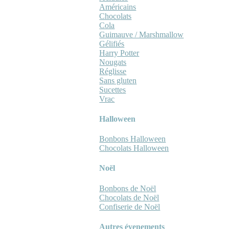
Américains
Chocolats
Cola
Guimauve / Marshmallow
Gélifiés
Harry Potter
Nougats
Réglisse
Sans gluten
Sucettes
Vrac
Halloween
Bonbons Halloween
Chocolats Halloween
Noël
Bonbons de Noël
Chocolats de Noël
Confiserie de Noël
Autres évenements