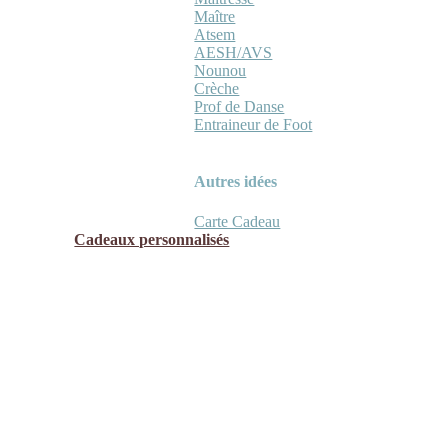
Maître
Atsem
AESH/AVS
Nounou
Crèche
Prof de Danse
Entraineur de Foot
Autres idées
Carte Cadeau
Cadeaux personnalisés