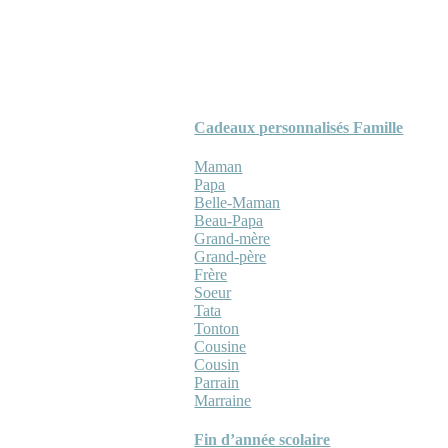
Cadeaux personnalisés Famille
Maman
Papa
Belle-Maman
Beau-Papa
Grand-mère
Grand-père
Frère
Soeur
Tata
Tonton
Cousine
Cousin
Parrain
Marraine
Fin d’année scolaire