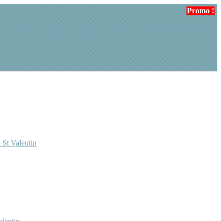
Promo !
Promo !
 St Valentin