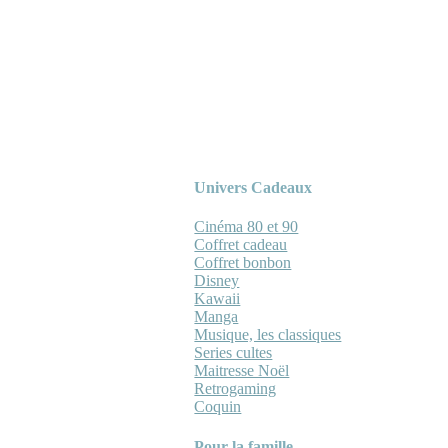
Univers Cadeaux
Cinéma 80 et 90
Coffret cadeau
Coffret bonbon
Disney
Kawaii
Manga
Musique, les classiques
Series cultes
Maitresse Noël
Retrogaming
Coquin
Pour la famille