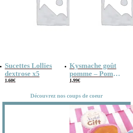
Sucettes Lollies
Kysmache goût
dextrose x5
pomme – Pom
1,60
€
Pom x 20
1,99
€
Découvrez nos coups de coeur