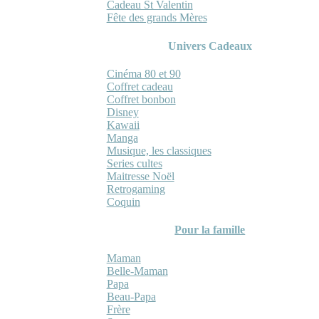
Cadeau St Valentin
Fête des grands Mères
Univers Cadeaux
Cinéma 80 et 90
Coffret cadeau
Coffret bonbon
Disney
Kawaii
Manga
Musique, les classiques
Series cultes
Maitresse Noël
Retrogaming
Coquin
Pour la famille
Maman
Belle-Maman
Papa
Beau-Papa
Frère