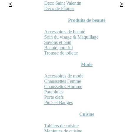
Deco Saint Valentin
Déco de Pâques
Produits de beauté
Accessoires de beauté
Soin du visage & Maquillage
Savons et bain
Beauté pour lui
Trousse de toilette
Mode
Accessoires de mode
Chaussettes Femme
Chaussettes Homme
Parapluies
Porte clefs
Pin’s et Badges
Cuisine
Tabliers de cuisine
Maniques de cuisine