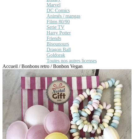
Marvel
DC Comics
Animés / mangas
Films 80/90
Serie TV
Harry Potter
Friends
Bisounours
Dragon Ball
Goldorak
Toutes nos autres licenses
Accueil
/
Bonbons retro
/
Bonbon Vegan