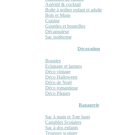
Apéritif & cocktail
Boîte à goûter enfant et adulte
Bols et Mugs
Cuisine
Gourdes et bouteilles
Décapsuleur
Sac isotherme
Décoration
Bougies
Eclairage et lampes
Déco vintage
Déco Halloween
Déco de Noël
Déco romantique
Déco Pâques
Bagagerie
Sac à main et Tote bags
Cartables Scolaires
Sac à dos enfants
Trousses scolaire