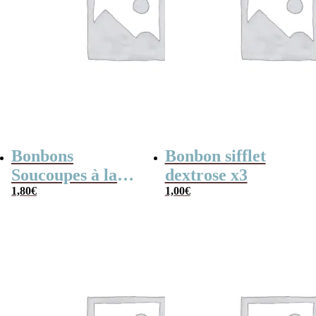
Bonbons
Bonbon sifflet
Soucoupes à la
dextrose x3
poudre (x20)
1,80
€
1,00
€