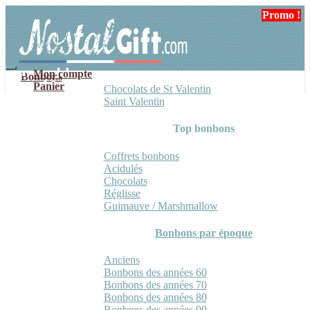
Aller
Aller
Promo !
Promo !
à
au
la
contenu
navigation
Mon compte
Bonbons
Panier
Chocolats de St Valentin
Saint Valentin
Top bonbons
Coffrets bonbons
Acidulés
Chocolats
Réglisse
Guimauve / Marshmallow
Bonbons par époque
Anciens
Bonbons des années 60
Bonbons des années 70
Bonbons des années 80
Bonbons des années 90