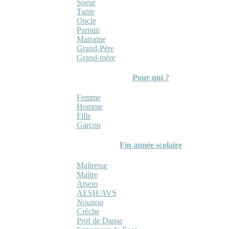
Soeur
Tante
Oncle
Parrain
Marraine
Grand-Père
Grand-mère
Pour qui ?
Femme
Homme
Fille
Garçon
Fin année scolaire
Maîtresse
Maître
Atsem
AESH/AVS
Nounou
Crèche
Prof de Danse