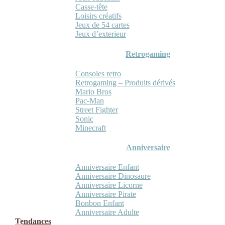
Casse-tête
Loisirs créatifs
Jeux de 54 cartes
Jeux d’exterieur
Retrogaming
Consoles retro
Retrogaming – Produits dérivés
Mario Bros
Pac-Man
Street Fighter
Sonic
Minecraft
Anniversaire
Anniversaire Enfant
Anniversaire Dinosaure
Anniversaire Licorne
Anniversaire Pirate
Bonbon Enfant
Anniversaire Adulte
Tendances