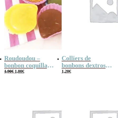
Roudoudou –
Colliers de
bonbon coquillage
bonbons dextrose
Le
Le
x 5
1,90
€
1,00
€
x2
1,20
€
prix
prix
initial
actuel
était :
est :
1,90€.
1,00€.