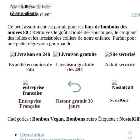
Noté
5.00
sur 5 basé
(
7
avis client)
sur
7
notations client
2,90
Ce petit assortiment est parfait pour les
fans de bonbons des
années 80 !
Retrouvez le goût acidulé des soucoupes, le croquant
des lollies et les irresistibles colliers de notre enfance. Parfait pour
une petite régression gourmande.
Expédié en moins de
Livraison gratuite
Achat sécurisé
24h
dès 49€
NostalGift
Entreprise
Retour gratuit 30
Française
jours
Catégories :
Bonbon Vegan
,
Bonbons retro
Étiquette :
NostalGif
Description