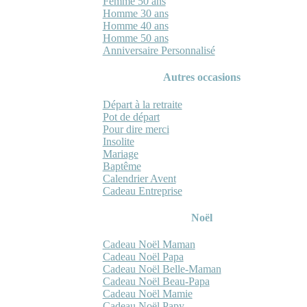
Femme 50 ans
Homme 30 ans
Homme 40 ans
Homme 50 ans
Anniversaire Personnalisé
Autres occasions
Départ à la retraite
Pot de départ
Pour dire merci
Insolite
Mariage
Baptême
Calendrier Avent
Cadeau Entreprise
Noël
Cadeau Noël Maman
Cadeau Noël Papa
Cadeau Noël Belle-Maman
Cadeau Noël Beau-Papa
Cadeau Noël Mamie
Cadeau Noël Papy