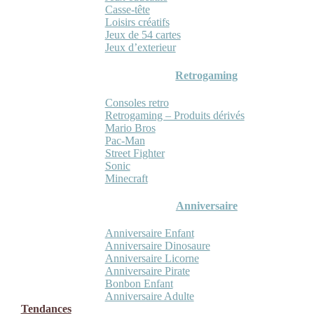
Casse-tête
Loisirs créatifs
Jeux de 54 cartes
Jeux d’exterieur
Retrogaming
Consoles retro
Retrogaming – Produits dérivés
Mario Bros
Pac-Man
Street Fighter
Sonic
Minecraft
Anniversaire
Anniversaire Enfant
Anniversaire Dinosaure
Anniversaire Licorne
Anniversaire Pirate
Bonbon Enfant
Anniversaire Adulte
Tendances