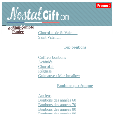
Aller
Aller
Promo !
Promo !
à
au
la
contenu
navigation
Mon compte
Bonbons
Panier
Chocolats de St Valentin
Saint Valentin
Top bonbons
Coffrets bonbons
Acidulés
Chocolats
Réglisse
Guimauve / Marshmallow
Bonbons par époque
Anciens
Bonbons des années 60
Bonbons des années 70
Bonbons des années 80
Bonbons des années 90