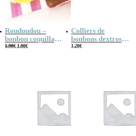
Roudoudou –
Colliers de
bonbon coquillage
bonbons dextrose
Le
Le
x 5
1,90
€
1,00
€
x2
1,20
€
prix
prix
initial
actuel
était :
est :
1,90€.
1,00€.