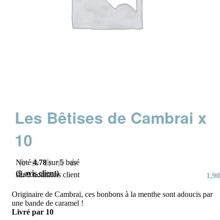
Les Bêtises de Cambrai x
10
Noté
4.78
sur 5 basé
(
9
avis client)
sur
9
notations client
1,90
Originaire de Cambrai, ces bonbons à la menthe sont adoucis par
une bande de caramel !
Livré par 10