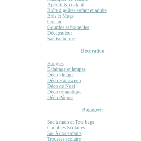
Apéritif & cocktail
Boîte à goûter enfant et adulte
Bols et Mugs
Cuisine
Gourdes et bouteilles
Décapsuleur
Sac isotherme
Décoration
Bougies
Eclairage et lampes
Déco vintage
Déco Halloween
Déco de Noël
Déco romantique
Déco Pâques
Bagagerie
Sac à main et Tote bags
Cartables Scolaires
Sac à dos enfants
Trousses scolaire