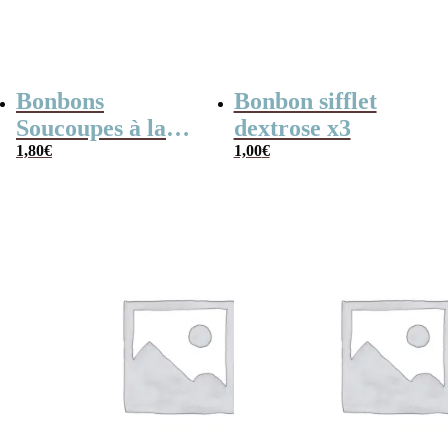
Bonbons
Bonbon sifflet
Soucoupes à la
dextrose x3
poudre (x20)
1,80
€
1,00
€