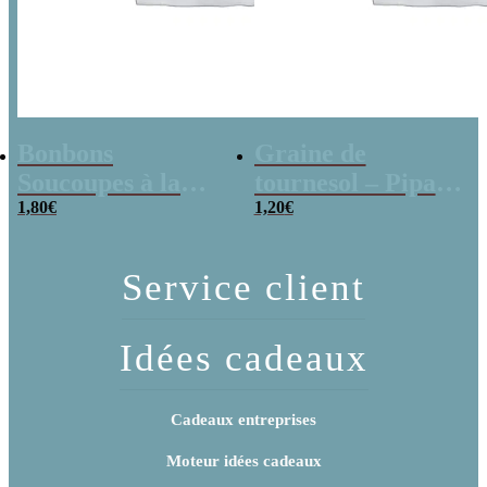
Bonbons
Graine de
Soucoupes à la
tournesol – Pipas
poudre (x20)
1,80
€
x 3
1,20
€
Service client
Idées cadeaux
Cadeaux entreprises
Moteur idées cadeaux