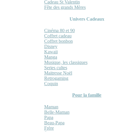
Cadeau St Valentin
Fête des grands Mères
Univers Cadeaux
Cinéma 80 et 90
Coffret cadeau
Coffret bonbon
Disney
Kawaii
Manga
Musique, les classiques
Series cultes
Maitresse Noël
Retrogaming
Coquin
Pour la famille
Maman
Belle-Maman
Papa
Beau-Papa
Frère