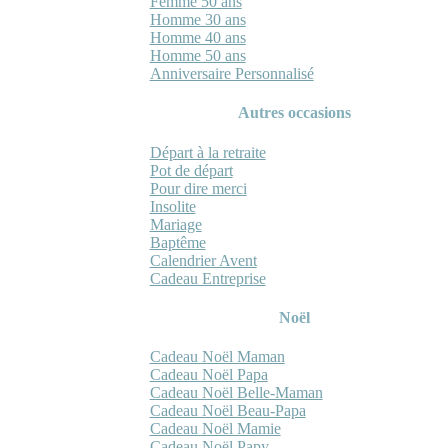
Femme 50 ans
Homme 30 ans
Homme 40 ans
Homme 50 ans
Anniversaire Personnalisé
Autres occasions
Départ à la retraite
Pot de départ
Pour dire merci
Insolite
Mariage
Baptême
Calendrier Avent
Cadeau Entreprise
Noël
Cadeau Noël Maman
Cadeau Noël Papa
Cadeau Noël Belle-Maman
Cadeau Noël Beau-Papa
Cadeau Noël Mamie
Cadeau Noël Papy