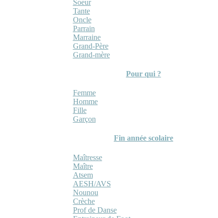
Soeur
Tante
Oncle
Parrain
Marraine
Grand-Père
Grand-mère
Pour qui ?
Femme
Homme
Fille
Garçon
Fin année scolaire
Maîtresse
Maître
Atsem
AESH/AVS
Nounou
Crèche
Prof de Danse