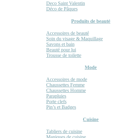
Deco Saint Valentin
Déco de Pâques
Produits de beauté
Accessoires de beauté
Soin du visage & Maquillage
Savons et bain
Beauté pour lui
Trousse de toilette
Mode
Accessoires de mode
Chaussettes Femme
Chaussettes Homme
Parapluies
Porte clefs
Pin’s et Badges
Cuisine
Tabliers de cuisine
Maniques de cuisine