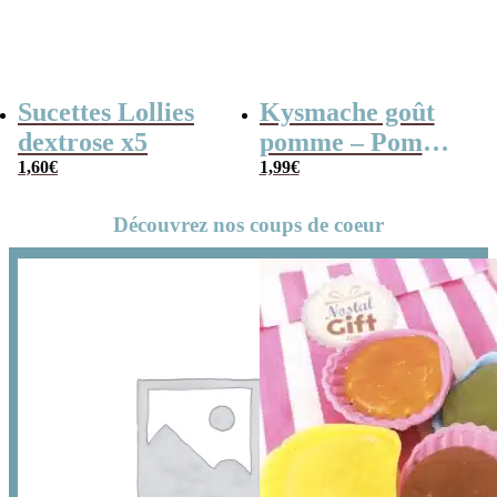
Sucettes Lollies
Kysmache goût
dextrose x5
pomme – Pom
1,60
€
Pom x 20
1,99
€
Découvrez nos coups de coeur