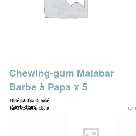
Chewing-gum Malabar
Barbe à Papa x 5
Noté
5.00
sur 5 basé
(
3
avis client)
sur
3
notations client
1,20