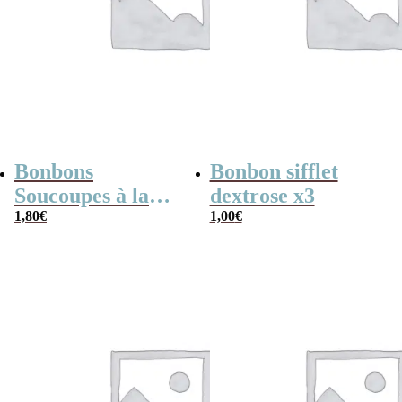
Bonbons
Bonbon sifflet
Soucoupes à la
dextrose x3
poudre (x20)
1,80
€
1,00
€