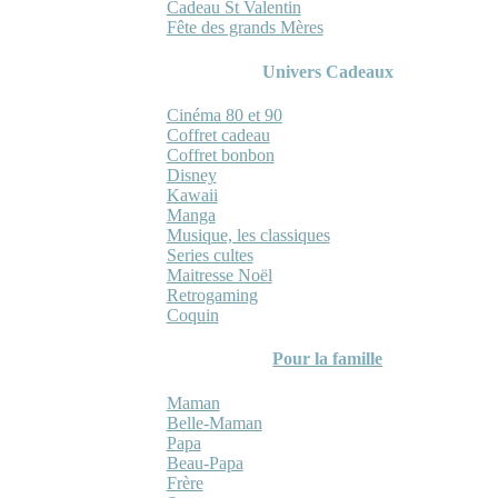
Cadeau St Valentin
Fête des grands Mères
Univers Cadeaux
Cinéma 80 et 90
Coffret cadeau
Coffret bonbon
Disney
Kawaii
Manga
Musique, les classiques
Series cultes
Maitresse Noël
Retrogaming
Coquin
Pour la famille
Maman
Belle-Maman
Papa
Beau-Papa
Frère