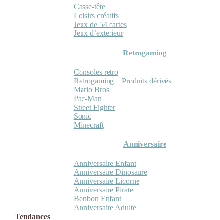
Casse-tête
Loisirs créatifs
Jeux de 54 cartes
Jeux d’exterieur
Retrogaming
Consoles retro
Retrogaming – Produits dérivés
Mario Bros
Pac-Man
Street Fighter
Sonic
Minecraft
Anniversaire
Anniversaire Enfant
Anniversaire Dinosaure
Anniversaire Licorne
Anniversaire Pirate
Bonbon Enfant
Anniversaire Adulte
Tendances