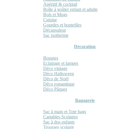
Apéritif & cocktail
Boîte à goûter enfant et adulte
Bols et Mugs
Cuisine
Gourdes et bouteilles
Décapsuleur
Sac isotherme
Décoration
Bougies
Eclairage et lampes
Déco vintage
Déco Halloween
Déco de Noël
Déco romantique
Déco Pâques
Bagagerie
Sac à main et Tote bags
Cartables Scolaires
Sac à dos enfants
Trousses scolaire