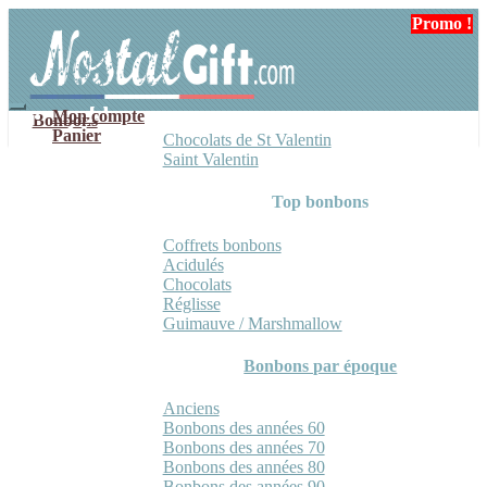
Aller
Aller
Promo !
Promo !
à
au
la
contenu
navigation
Mon compte
Bonbons
Panier
Chocolats de St Valentin
Saint Valentin
Top bonbons
Coffrets bonbons
Acidulés
Chocolats
Réglisse
Guimauve / Marshmallow
Bonbons par époque
Anciens
Bonbons des années 60
Bonbons des années 70
Bonbons des années 80
Bonbons des années 90