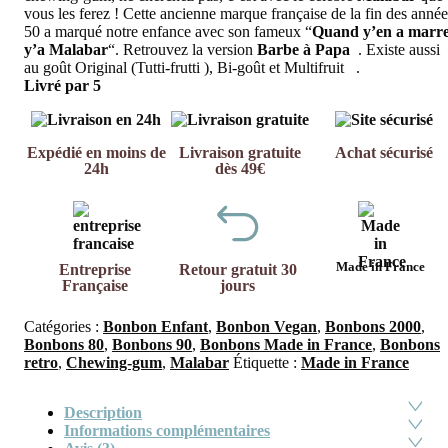
vous les ferez ! Cette ancienne marque française de la fin des année
50 a marqué notre enfance avec son fameux “
Quand y’en a marre
y’a Malabar
“. Retrouvez la version
Barbe à Papa
. Existe aussi
au goût Original (Tutti-frutti ), Bi-goût et Multifruit .
Livré par 5
Expédié en moins de
Livraison gratuite
Achat sécurisé
24h
dès 49€
Made in France
Entreprise
Retour gratuit 30
Française
jours
Catégories :
Bonbon Enfant
,
Bonbon Vegan
,
Bonbons 2000
,
Bonbons 80
,
Bonbons 90
,
Bonbons Made in France
,
Bonbons
retro
,
Chewing-gum
,
Malabar
Étiquette :
Made in France
Description
Informations complémentaires