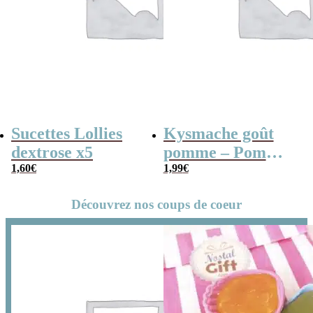
Sucettes Lollies
Kysmache goût
dextrose x5
pomme – Pom
1,60
€
Pom x 20
1,99
€
Découvrez nos coups de coeur