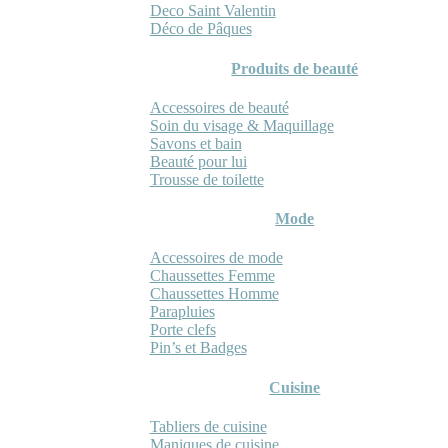
Deco Saint Valentin
Déco de Pâques
Produits de beauté
Accessoires de beauté
Soin du visage & Maquillage
Savons et bain
Beauté pour lui
Trousse de toilette
Mode
Accessoires de mode
Chaussettes Femme
Chaussettes Homme
Parapluies
Porte clefs
Pin’s et Badges
Cuisine
Tabliers de cuisine
Maniques de cuisine