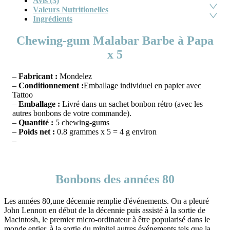
Avis (3)
Valeurs Nutritionelles
Ingrédients
Chewing-gum Malabar Barbe à Papa
x 5
–
Fabricant :
Mondelez
–
Conditionnement :
Emballage individuel en papier avec
Tattoo
–
Emballage :
Livré dans un sachet bonbon rétro (avec les
autres bonbons de votre commande).
–
Quantité :
5 chewing-gums
–
Poids net :
0.8 grammes x 5 = 4 g environ
–
Bonbons des années 80
Les années 80,une décennie remplie d'événements. On a pleuré
John Lennon en début de la décennie puis assisté à la sortie de
Macintosh, le premier micro-ordinateur à être popularisé dans le
monde entier, à la sortie du minitel autres événements tels que la