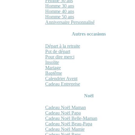
Femme 50 ans
Homme 30 ans
Homme 40 ans
Homme 50 ans
Anniversaire Personnalisé
Autres occasions
Départ à la retraite
Pot de départ
Pour dire merci
Insolite
Mariage
Baptême
Calendrier Avent
Cadeau Entreprise
Noël
Cadeau Noël Maman
Cadeau Noël Papa
Cadeau Noël Belle-Maman
Cadeau Noël Beau-Papa
Cadeau Noël Mamie
Cadeau Noël Papy