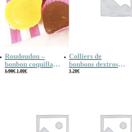
Roudoudou –
Colliers de
bonbon coquillage
bonbons dextrose
Le
Le
x 5
1,90
€
1,00
€
x2
1,20
€
prix
prix
initial
actuel
était :
est :
1,90€.
1,00€.