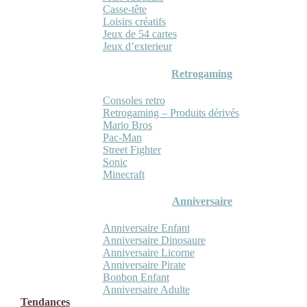
Casse-tête
Loisirs créatifs
Jeux de 54 cartes
Jeux d’exterieur
Retrogaming
Consoles retro
Retrogaming – Produits dérivés
Mario Bros
Pac-Man
Street Fighter
Sonic
Minecraft
Anniversaire
Anniversaire Enfant
Anniversaire Dinosaure
Anniversaire Licorne
Anniversaire Pirate
Bonbon Enfant
Anniversaire Adulte
Tendances