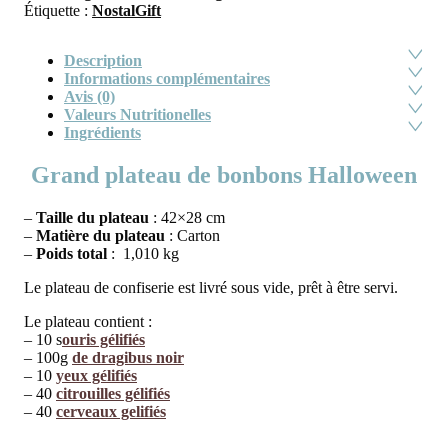
Étiquette :
NostalGift
Description
Informations complémentaires
Avis (0)
Valeurs Nutritionelles
Ingrédients
Grand plateau de bonbons Halloween
–
Taille du plateau
: 42×28 cm
–
Matière du plateau
: Carton
–
Poids total
: 1,010 kg
Le plateau de confiserie est livré sous vide, prêt à être servi.
Le plateau contient :
– 10 s
ouris gélifiés
– 100g
de dragibus noir
– 10
yeux gélifiés
– 40
citrouilles gélifiés
– 40
cerveaux gelifiés