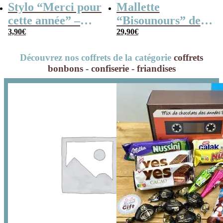
Stylo “Merci pour
Mallette
cette année” –
“Bisounours” des
Collection arc-en-
3,90
€
années 80 remplie
29,90
€
ciel
de bonbons
Découvrez nos coffrets de la catégorie
coffrets
bonbons - confiserie - friandises