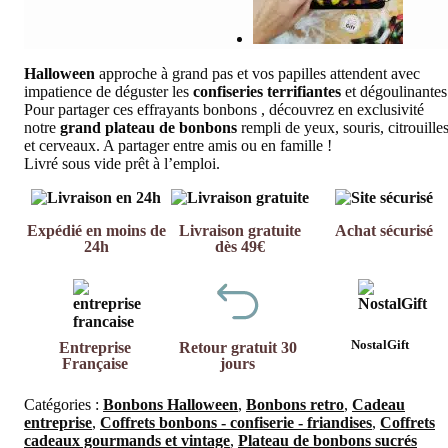
Halloween
approche à grand pas et vos papilles attendent avec
impatience de déguster les
confiseries terrifiantes
et dégoulinantes
Pour partager ces effrayants bonbons , découvrez en exclusivité
notre
grand plateau de bonbons
rempli de yeux, souris, citrouille
et cerveaux. A partager entre amis ou en famille !
Livré sous vide prêt à l’emploi.
Expédié en moins de
Livraison gratuite
Achat sécurisé
24h
dès 49€
NostalGift
Entreprise
Retour gratuit 30
Française
jours
Catégories :
Bonbons Halloween
,
Bonbons retro
,
Cadeau
entreprise
,
Coffrets bonbons - confiserie - friandises
,
Coffrets
cadeaux gourmands et vintage
,
Plateau de bonbons sucrés