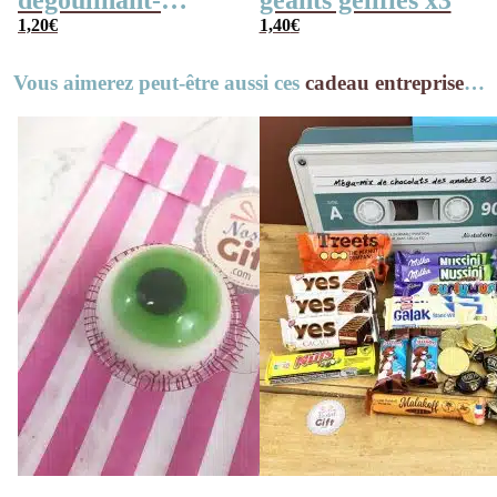
dégoulinant-
géants gélifiés x3
Bonbons
1,20
€
1,40
€
Halloween
Vous aimerez peut-être aussi ces
cadeau entreprise
…