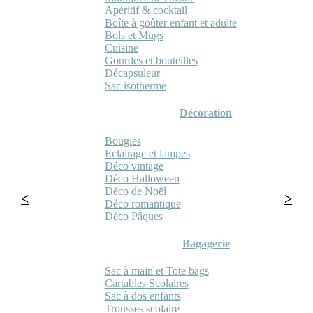
Apéritif & cocktail
Boîte à goûter enfant et adulte
Bols et Mugs
Cuisine
Gourdes et bouteilles
Décapsuleur
Sac isotherme
Décoration
Bougies
Eclairage et lampes
Déco vintage
Déco Halloween
Déco de Noël
Déco romantique
Déco Pâques
Bagagerie
Sac à main et Tote bags
Cartables Scolaires
Sac à dos enfants
Trousses scolaire