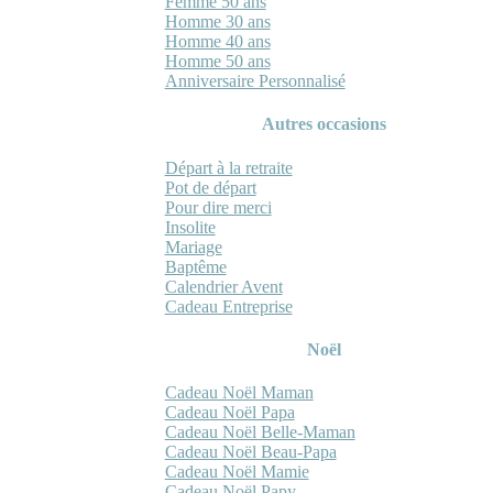
Femme 50 ans
Homme 30 ans
Homme 40 ans
Homme 50 ans
Anniversaire Personnalisé
Autres occasions
Départ à la retraite
Pot de départ
Pour dire merci
Insolite
Mariage
Baptême
Calendrier Avent
Cadeau Entreprise
Noël
Cadeau Noël Maman
Cadeau Noël Papa
Cadeau Noël Belle-Maman
Cadeau Noël Beau-Papa
Cadeau Noël Mamie
Cadeau Noël Papy