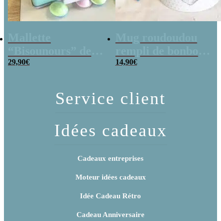
Mallette
Mug roudoudou
“Bisounours” des
rempli de bonbons
années 80 remplie
29,90
€
rétro
14,90
€
de bonbons
Service client
Idées cadeaux
Cadeaux entreprises
Moteur idées cadeaux
Idée Cadeau Rétro
Cadeau Anniversaire