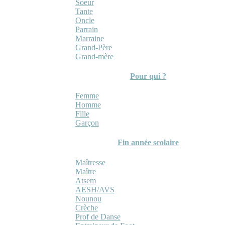
Soeur
Tante
Oncle
Parrain
Marraine
Grand-Père
Grand-mère
Pour qui ?
Femme
Homme
Fille
Garçon
Fin année scolaire
Maîtresse
Maître
Atsem
AESH/AVS
Nounou
Crèche
Prof de Danse