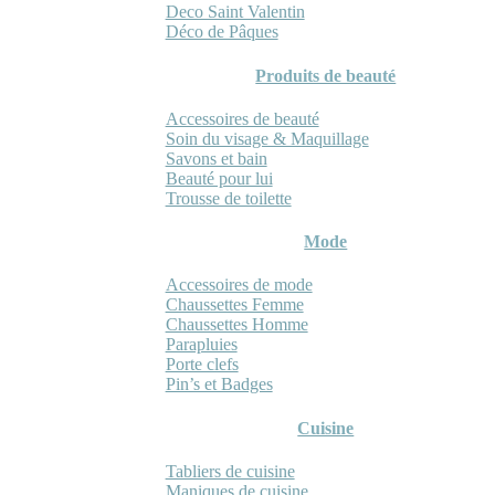
Deco Saint Valentin
Déco de Pâques
Produits de beauté
Accessoires de beauté
Soin du visage & Maquillage
Savons et bain
Beauté pour lui
Trousse de toilette
Mode
Accessoires de mode
Chaussettes Femme
Chaussettes Homme
Parapluies
Porte clefs
Pin’s et Badges
Cuisine
Tabliers de cuisine
Maniques de cuisine