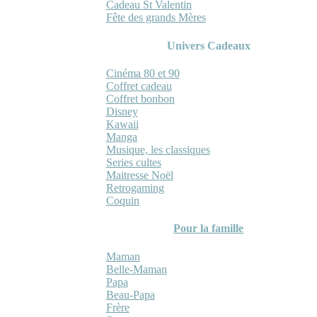
Cadeau St Valentin
Fête des grands Mères
Univers Cadeaux
Cinéma 80 et 90
Coffret cadeau
Coffret bonbon
Disney
Kawaii
Manga
Musique, les classiques
Series cultes
Maitresse Noël
Retrogaming
Coquin
Pour la famille
Maman
Belle-Maman
Papa
Beau-Papa
Frère