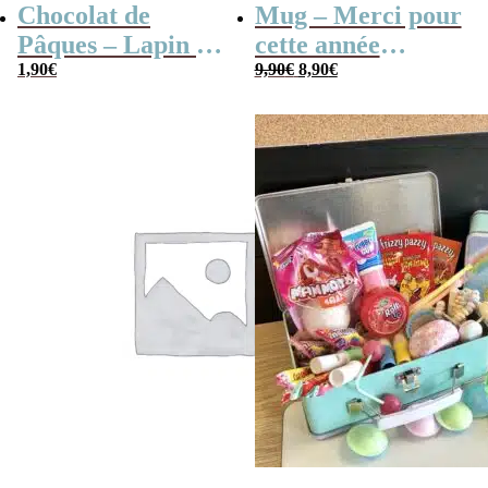
Chocolat de
Mug – Merci pour
Pâques – Lapin en
cette année
Le
Le
chocolat au lait
1,90
€
(Collection
9,90
€
8,90
€
prix
prix
initial
actuel
(60 g)
confetti)
était :
est :
9,90€.
8,90€.