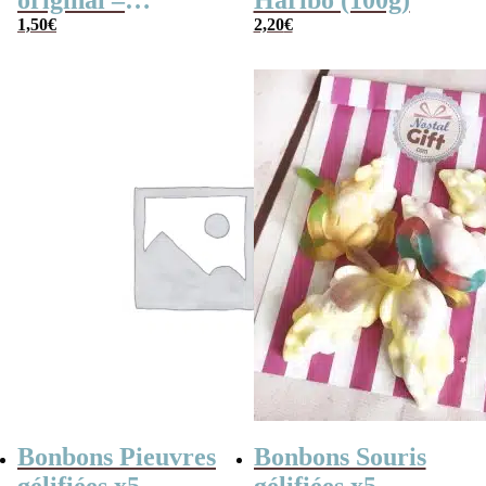
original –
Haribo (100g)
Jawbreaker 2×3
1,50
€
2,20
€
Bonbons Pieuvres
Bonbons Souris