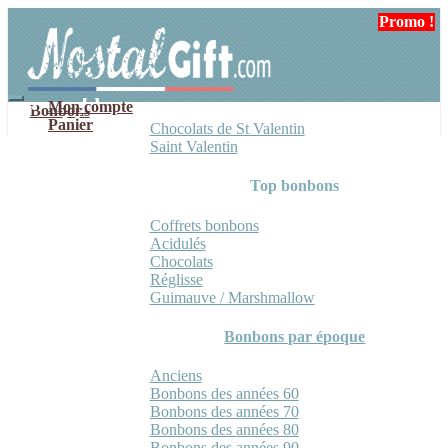
Aller
Aller
Promo !
Promo !
Promo !
Promo !
à
au
la
contenu
navigation
Mon compte
Bonbons
Panier
Chocolats de St Valentin
Saint Valentin
Top bonbons
Coffrets bonbons
Acidulés
Chocolats
Réglisse
Guimauve / Marshmallow
Bonbons par époque
Anciens
Bonbons des années 60
Bonbons des années 70
Bonbons des années 80
Bonbons des années 90