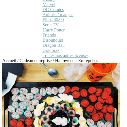
Marvel
DC Comics
Animés / mangas
Films 80/90
Serie TV
Harry Potter
Friends
Bisounours
Dragon Ball
Goldorak
Toutes nos autres licenses
Accueil
/
Cadeau entreprise
/
Halloween - Entreprises