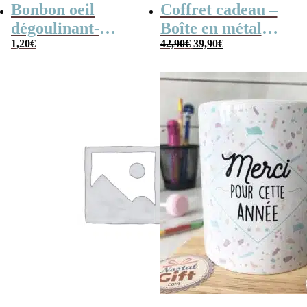
Bonbon oeil
Coffret cadeau –
dégoulinant-
Boîte en métal
Le
Le
Bonbons
1,20
€
cassette –
42,90
€
39,90
€
prix
prix
initial
actuel
Halloween
Chocolats des
était :
est :
42,90€.
39,90€.
années 80 – grand
coffret chocolat
original