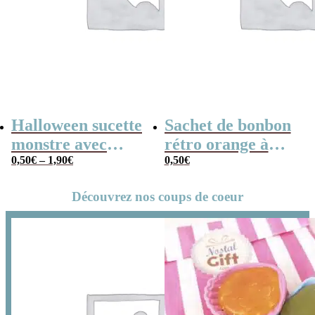
Halloween sucette
Sachet de bonbon
monstre avec
rétro orange à
bonbons :
0,50
€
–
1,90
€
pois x1
0,50
€
Monsterz Pop
Découvrez nos coups de coeur