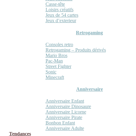
Casse-tête
Loisirs créatifs
Jeux de 54 cartes
Jeux d’exterieur
Retrogaming
Consoles retro
Retrogaming – Produits dérivés
Mario Bros
Pac-Man
Street Fighter
Sonic
Minecraft
Anniversaire
Anniversaire Enfant
Anniversaire Dinosaure
Anniversaire Licorne
Anniversaire Pirate
Bonbon Enfant
Anniversaire Adulte
Tendances