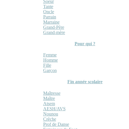
Soeur
Tante
Oncle
Parrain
Marraine
Grand-Père
Grand-mère
Pour qui ?
Femme
Homme
Fille
Garçon
Fin année scolaire
Maîtresse
Maître
Atsem
AESH/AVS
Nounou
Crèche
Prof de Danse