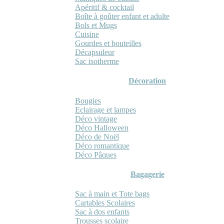
Apéritif & cocktail
Boîte à goûter enfant et adulte
Bols et Mugs
Cuisine
Gourdes et bouteilles
Décapsuleur
Sac isotherme
Décoration
Bougies
Eclairage et lampes
Déco vintage
Déco Halloween
Déco de Noël
Déco romantique
Déco Pâques
Bagagerie
Sac à main et Tote bags
Cartables Scolaires
Sac à dos enfants
Trousses scolaire