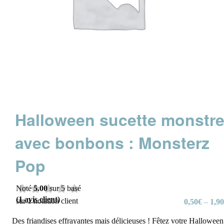
Halloween sucette monstr
avec bonbons : Monsterz
Pop
Noté
5.00
sur 5 basé
(
1
avis client)
sur
1
notation client
0,50
€
–
1,90
Des friandises effrayantes mais délicieuses ! Fêtez votre Halloween