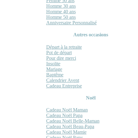
Femme 50 ans
Homme 30 ans
Homme 40 ans
Homme 50 ans
Anniversaire Personnalisé
Autres occasions
Départ à la retraite
Pot de départ
Pour dire merci
Insolite
Mariage
Baptême
Calendrier Avent
Cadeau Entreprise
Noël
Cadeau Noël Maman
Cadeau Noël Papa
Cadeau Noël Belle-Maman
Cadeau Noël Beau-Papa
Cadeau Noël Mamie
Cadeau Noël Papy