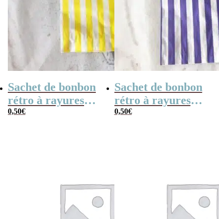
Sachet de bonbon
Sachet de bonbon
rétro à rayures
rétro à rayures
jaunes et blanches
0,50
€
violettes et
0,50
€
x1
blanches x 1