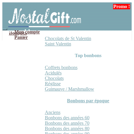
Aller
Aller
Promo !
Promo !
Promo !
à
au
la
contenu
navigation
Mon compte
Bonbons
Panier
Chocolats de St Valentin
Saint Valentin
Top bonbons
Coffrets bonbons
Acidulés
Chocolats
Réglisse
Guimauve / Marshmallow
Bonbons par époque
Anciens
Bonbons des années 60
Bonbons des années 70
Bonbons des années 80
Bonbons des années 90