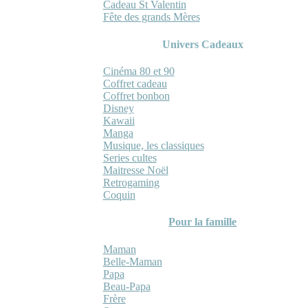
Cadeau St Valentin
Fête des grands Mères
Univers Cadeaux
Cinéma 80 et 90
Coffret cadeau
Coffret bonbon
Disney
Kawaii
Manga
Musique, les classiques
Series cultes
Maitresse Noël
Retrogaming
Coquin
Pour la famille
Maman
Belle-Maman
Papa
Beau-Papa
Frère