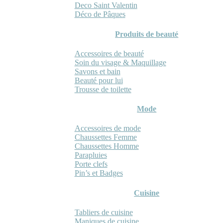
Deco Saint Valentin
Déco de Pâques
Produits de beauté
Accessoires de beauté
Soin du visage & Maquillage
Savons et bain
Beauté pour lui
Trousse de toilette
Mode
Accessoires de mode
Chaussettes Femme
Chaussettes Homme
Parapluies
Porte clefs
Pin’s et Badges
Cuisine
Tabliers de cuisine
Maniques de cuisine