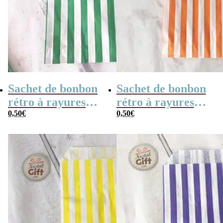
Sachet de bonbon
Sachet de bonbon
rétro à rayures
rétro à rayures
vertes et blanches
0,50
€
oranges et
0,50
€
x1
blanches x1