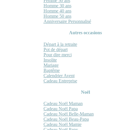
Femme 50 ans
Homme 30 ans
Homme 40 ans
Homme 50 ans
Anniversaire Personnalisé
Autres occasions
Départ à la retraite
Pot de départ
Pour dire merci
Insolite
Mariage
Baptême
Calendrier Avent
Cadeau Entreprise
Noël
Cadeau Noël Maman
Cadeau Noël Papa
Cadeau Noël Belle-Maman
Cadeau Noël Beau-Papa
Cadeau Noël Mamie
Cadeau Noël Papy