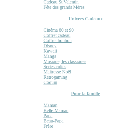
Cadeau St Valentin
Fête des grands Mères
Univers Cadeaux
Cinéma 80 et 90
Coffret cadeau
Coffret bonbon
Disney
Kawaii
Manga
Musique, les classiques
Series cultes
Maitresse Noël
Retrogaming
Coquin
Pour la famille
Maman
Belle-Maman
Papa
Beau-Papa
Frère