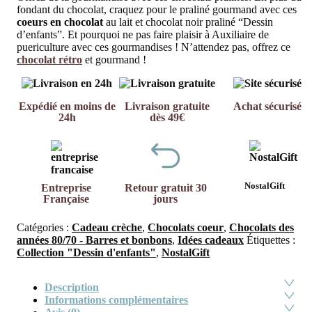
fondant du chocolat, craquez pour le praliné gourmand avec ces
coeurs en chocolat
au lait et chocolat noir praliné “Dessin
d’enfants”. Et pourquoi ne pas faire plaisir à Auxiliaire de
puericulture avec ces gourmandises ! N’attendez pas, offrez ce
chocolat rétro
et gourmand !
Expédié en moins de
Livraison gratuite
Achat sécurisé
24h
dès 49€
NostalGift
Entreprise
Retour gratuit 30
Française
jours
Catégories :
Cadeau crèche
,
Chocolats coeur
,
Chocolats des
années 80/70 - Barres et bonbons
,
Idées cadeaux
Étiquettes :
Collection "Dessin d'enfants"
,
NostalGift
Description
Informations complémentaires