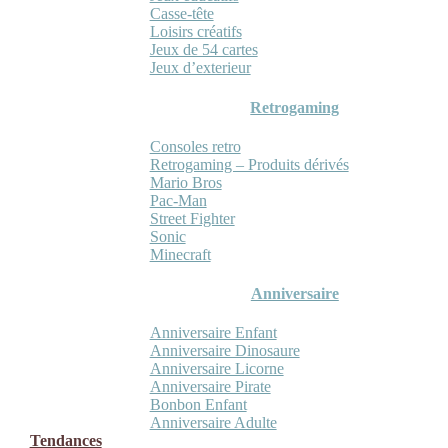
Casse-tête
Loisirs créatifs
Jeux de 54 cartes
Jeux d’exterieur
Retrogaming
Consoles retro
Retrogaming – Produits dérivés
Mario Bros
Pac-Man
Street Fighter
Sonic
Minecraft
Anniversaire
Anniversaire Enfant
Anniversaire Dinosaure
Anniversaire Licorne
Anniversaire Pirate
Bonbon Enfant
Anniversaire Adulte
Tendances