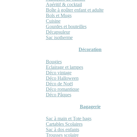
Apéritif & cocktail
Boîte à goûter enfant et adulte
Bols et Mugs
Cuisine
Gourdes et bouteilles
Décapsuleur
Sac isotherme
Décoration
Bougies
Eclairage et lampes
Déco vintage
Déco Halloween
Déco de Noël
Déco romantique
Déco Pâques
Bagagerie
Sac à main et Tote bags
Cartables Scolaires
Sac à dos enfants
Trousses scolaire