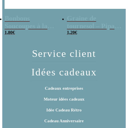
Bonbons
Graine de
Soucoupes à la
tournesol – Pipas
poudre (x20)
1,80
€
x 3
1,20
€
Service client
Idées cadeaux
Cadeaux entreprises
Moteur idées cadeaux
Idée Cadeau Rétro
Cadeau Anniversaire