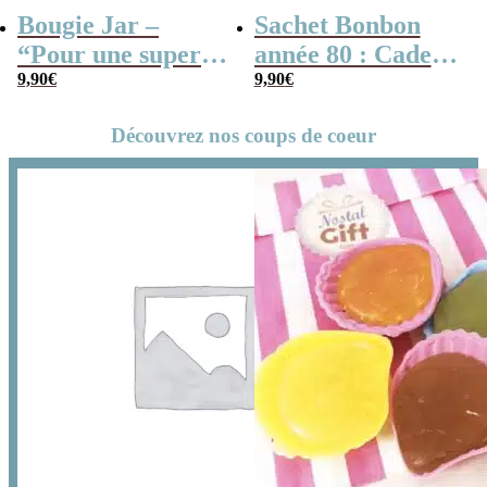
Bougie Jar –
Sachet Bonbon
“Pour une super
année 80 : Cadeau
Atsem”
9,90
€
Atsem
9,90
€
Découvrez nos coups de coeur