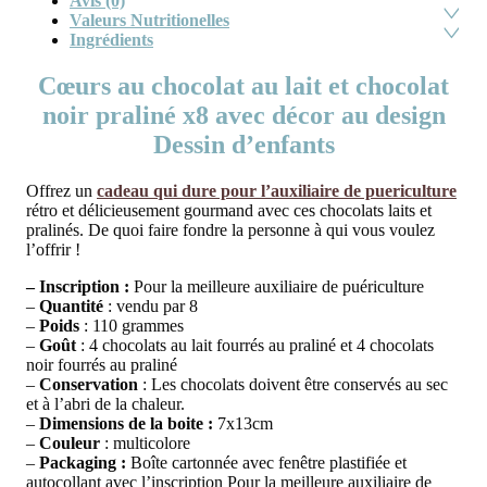
Avis (0)
Valeurs Nutritionelles
Ingrédients
Cœurs au chocolat au lait et chocolat
noir praliné x8 avec décor au design
Dessin d’enfants
Offrez un
cadeau qui dure pour l’auxiliaire de puericulture
rétro et délicieusement gourmand avec ces chocolats laits et
pralinés. De quoi faire fondre la personne à qui vous voulez
l’offrir !
– Inscription :
Pour la meilleure auxiliaire de puériculture
–
Quantité
: vendu par 8
–
Poids
: 110 grammes
–
Goût
: 4 chocolats au lait fourrés au praliné et 4 chocolats
noir fourrés au praliné
–
Conservation
: Les chocolats doivent être conservés au sec
et à l’abri de la chaleur.
–
Dimensions de la boite :
7x13cm
–
Couleur
: multicolore
–
Packaging :
Boîte cartonnée avec fenêtre plastifiée et
autocollant avec l’inscription Pour la meilleure auxiliaire de