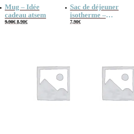
Mug – Idée
Sac de déjeuner
cadeau atsem
isotherme –
Le
Le
9,90
€
8,90
€
“Merci pour cette
7,90
€
prix
prix
initial
actuel
année” –
était :
est :
9,90€.
8,90€.
Collection arc-en-
ciel