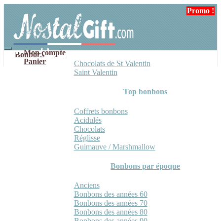
Aller
Aller
Promo !
Promo !
Promo !
à
au
la
contenu
navigation
Mon compte
Bonbons
Panier
Chocolats de St Valentin
Saint Valentin
Top bonbons
Coffrets bonbons
Acidulés
Chocolats
Réglisse
Guimauve / Marshmallow
Bonbons par époque
Anciens
Bonbons des années 60
Bonbons des années 70
Bonbons des années 80
Bonbons des années 90