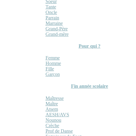
Soeur
Tante
Oncle
Parrain
Marraine
Grand-Père
Grand-mère
Pour qui ?
Femme
Homme
Fille
Garçon
Fin année scolaire
Maîtresse
Maître
Atsem
AESH/AVS
Nounou
Crèche
Prof de Danse