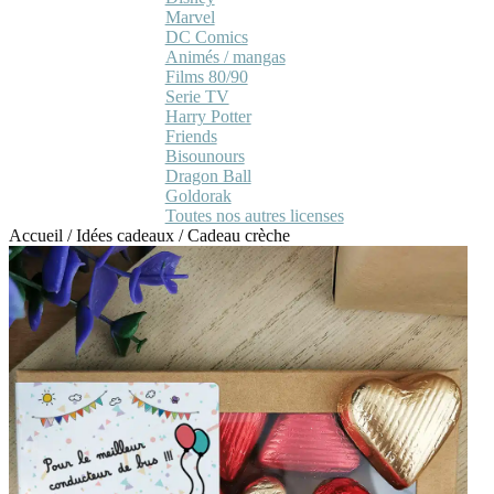
Marvel
DC Comics
Animés / mangas
Films 80/90
Serie TV
Harry Potter
Friends
Bisounours
Dragon Ball
Goldorak
Toutes nos autres licenses
Accueil
/
Idées cadeaux
/
Cadeau crèche