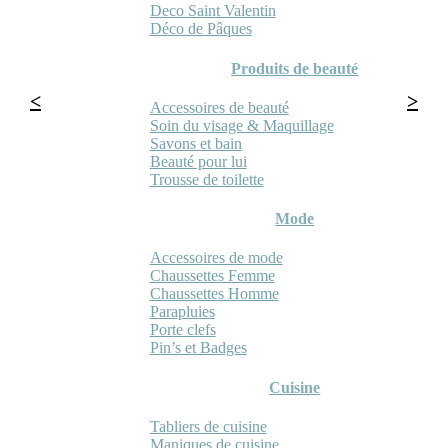
Deco Saint Valentin
Déco de Pâques
Produits de beauté
Accessoires de beauté
Soin du visage & Maquillage
Savons et bain
Beauté pour lui
Trousse de toilette
Mode
Accessoires de mode
Chaussettes Femme
Chaussettes Homme
Parapluies
Porte clefs
Pin’s et Badges
Cuisine
Tabliers de cuisine
Maniques de cuisine