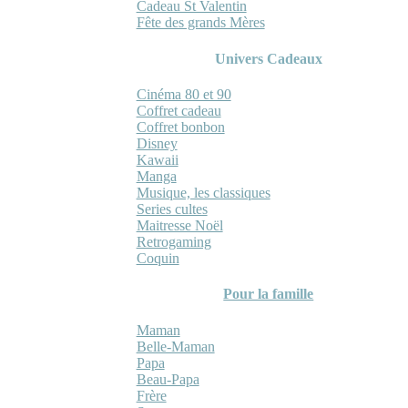
Cadeau St Valentin
Fête des grands Mères
Univers Cadeaux
Cinéma 80 et 90
Coffret cadeau
Coffret bonbon
Disney
Kawaii
Manga
Musique, les classiques
Series cultes
Maitresse Noël
Retrogaming
Coquin
Pour la famille
Maman
Belle-Maman
Papa
Beau-Papa
Frère