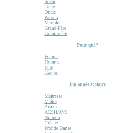
Soeur
Tante
Oncle
Parrain
Marraine
Grand-Père
Grand-mère
Pour qui ?
Femme
Homme
Fille
Garçon
Fin année scolaire
Maîtresse
Maître
Atsem
AESH/AVS
Nounou
Crèche
Prof de Danse