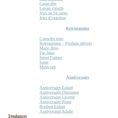
Casse-tête
Loisirs créatifs
Jeux de 54 cartes
Jeux d’exterieur
Retrogaming
Consoles retro
Retrogaming – Produits dérivés
Mario Bros
Pac-Man
Street Fighter
Sonic
Minecraft
Anniversaire
Anniversaire Enfant
Anniversaire Dinosaure
Anniversaire Licorne
Anniversaire Pirate
Bonbon Enfant
Anniversaire Adulte
Tendances