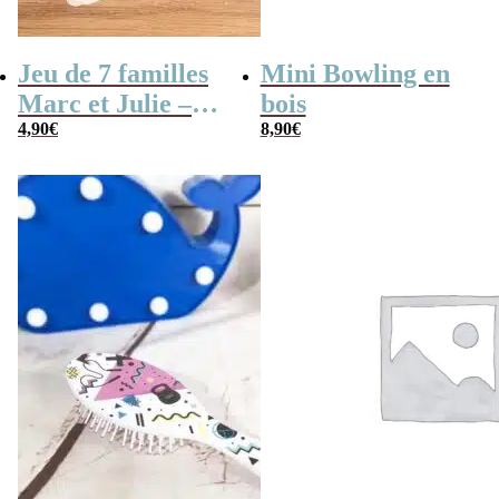
Jeu de 7 familles
Mini Bowling en
Marc et Julie –
bois
Les meilleures
4,90
€
8,90
€
aventures