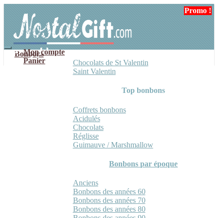
Aller
Aller
Promo !
Promo !
Promo !
Promo !
à
au
la
contenu
navigation
Mon compte
Bonbons
Panier
Chocolats de St Valentin
Saint Valentin
Top bonbons
Coffrets bonbons
Acidulés
Chocolats
Réglisse
Guimauve / Marshmallow
Bonbons par époque
Anciens
Bonbons des années 60
Bonbons des années 70
Bonbons des années 80
Bonbons des années 90