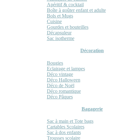
Apéritif & cocktail
Boîte à goûter enfant et adulte
Bols et Mugs
Cuisine
Gourdes et bouteilles
Décapsuleur
Sac isotherme
Décoration
Bougies
Eclairage et lampes
Déco vintage
Déco Halloween
Déco de Noël
Déco romantique
Déco Pâques
Bagagerie
Sac à main et Tote bags
Cartables Scolaires
Sac à dos enfants
Trousses scolaire