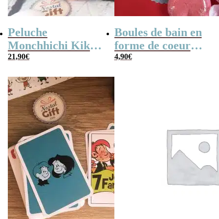
Peluche
Boules de bain en
Monchhichi Kiki
forme de coeur
l’original (20 cm)
21,90
€
x10
4,90
€