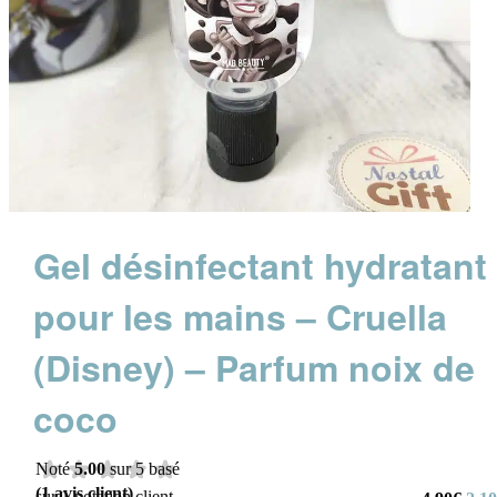
Gel désinfectant hydratant
pour les mains – Cruella
(Disney) – Parfum noix de
coco
Noté
5.00
sur 5 basé
(
1
avis client)
sur
1
notation client