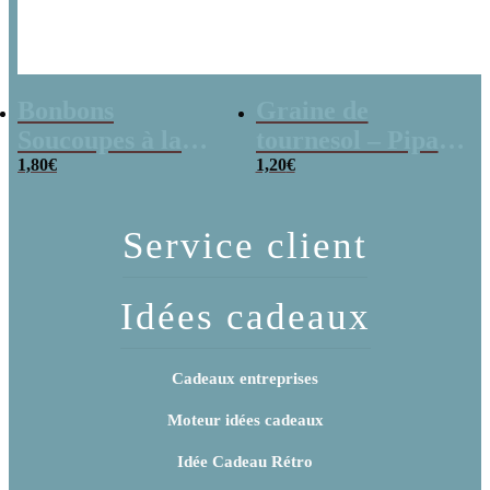
Bonbons
Graine de
Soucoupes à la
tournesol – Pipas
poudre (x20)
1,80
€
x 3
1,20
€
Service client
Idées cadeaux
Cadeaux entreprises
Moteur idées cadeaux
Idée Cadeau Rétro