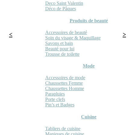
Deco Saint Valentin
Déco de Pâques
Produits de beauté
Accessoires de beauté
Soin du visage & Maquillage
Savons et bain
Beauté pour lui
Trousse de toilette
Mode
Accessoires de mode
Chaussettes Femme
Chaussettes Homme
Parapluies
Porte clefs
Pin’s et Badges
Cuisine
Tabliers de cuisine
Maniques de cuisine