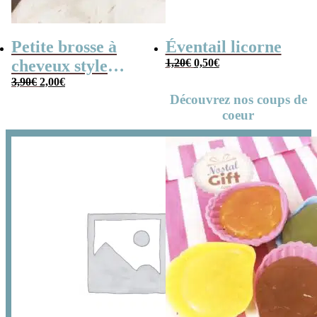
Petite brosse à
Éventail licorne
Le
Le
cheveux style
1,20
€
0,50
€
prix
prix
initial
actuel
Le
Le
années 80
3,90
€
2,00
€
était :
est :
prix
prix
1,20€.
0,50€.
initial
actuel
Découvrez nos coups de
était :
est :
3,90€.
2,00€.
coeur