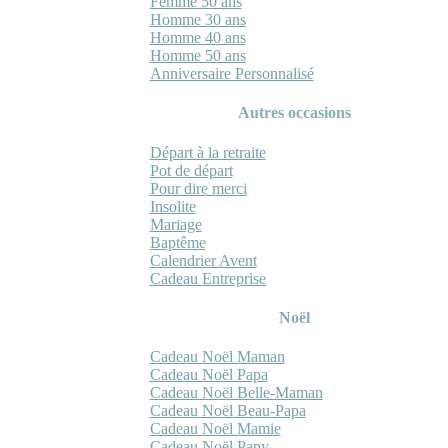
Femme 50 ans
Homme 30 ans
Homme 40 ans
Homme 50 ans
Anniversaire Personnalisé
Autres occasions
Départ à la retraite
Pot de départ
Pour dire merci
Insolite
Mariage
Baptême
Calendrier Avent
Cadeau Entreprise
Noël
Cadeau Noël Maman
Cadeau Noël Papa
Cadeau Noël Belle-Maman
Cadeau Noël Beau-Papa
Cadeau Noël Mamie
Cadeau Noël Papy