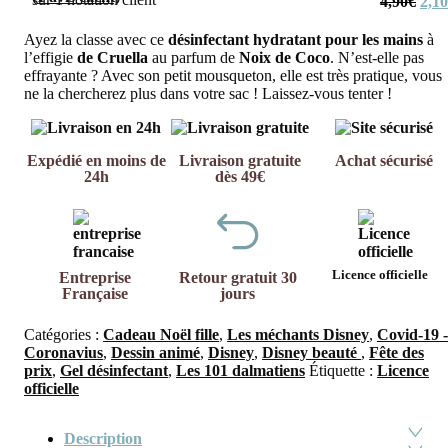
Le
4,90
€
2,10
prix
initi
était
Ayez la classe avec ce
désinfectant hydratant pour les mains
à
4,90
l’effigie
de Cruella
au parfum de
Noix de Coco
. N’est-elle pas
effrayante ? Avec son petit mousqueton, elle est très pratique, vous
ne la chercherez plus dans votre sac ! Laissez-vous tenter !
Expédié en moins de
Livraison gratuite
Achat sécurisé
24h
dès 49€
Licence officielle
Entreprise
Retour gratuit 30
Française
jours
Catégories :
Cadeau Noël fille
,
Les méchants Disney
,
Covid-19 -
Coronavius
,
Dessin animé
,
Disney
,
Disney beauté
,
Fête des
prix
,
Gel désinfectant
,
Les 101 dalmatiens
Étiquette :
Licence
officielle
Description