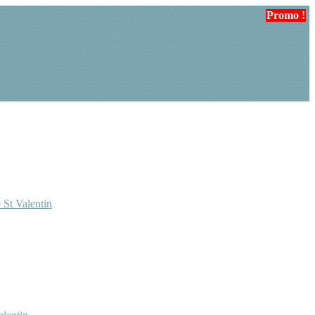
Promo !
Promo !
Promo !
 St Valentin