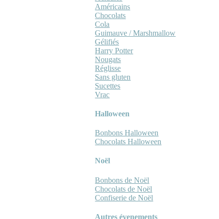
Américains
Chocolats
Cola
Guimauve / Marshmallow
Gélifiés
Harry Potter
Nougats
Réglisse
Sans gluten
Sucettes
Vrac
Halloween
Bonbons Halloween
Chocolats Halloween
Noël
Bonbons de Noël
Chocolats de Noël
Confiserie de Noël
Autres évenements