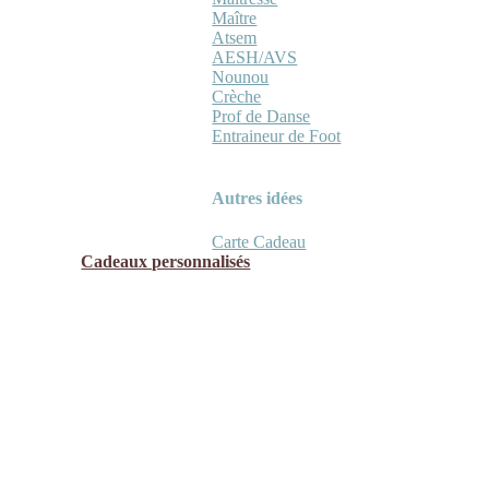
Maître
Atsem
AESH/AVS
Nounou
Crèche
Prof de Danse
Entraineur de Foot
Autres idées
Carte Cadeau
Cadeaux personnalisés