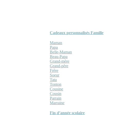
Cadeaux personnalisés Famille
Maman
Papa
Belle-Maman
Beau-Papa
Grand-mère
Grand-père
Frère
Soeur
Tata
Tonton
Cousine
Cousin
Parrain
Marraine
Fin d’année scolaire