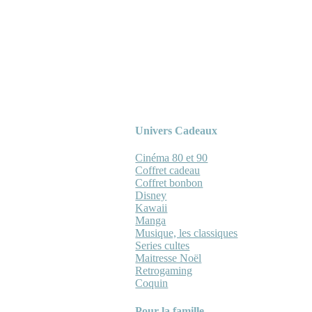
Univers Cadeaux
Cinéma 80 et 90
Coffret cadeau
Coffret bonbon
Disney
Kawaii
Manga
Musique, les classiques
Series cultes
Maitresse Noël
Retrogaming
Coquin
Pour la famille