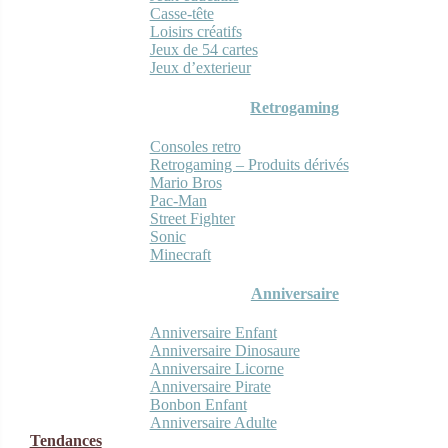
Casse-tête
Loisirs créatifs
Jeux de 54 cartes
Jeux d’exterieur
Retrogaming
Consoles retro
Retrogaming – Produits dérivés
Mario Bros
Pac-Man
Street Fighter
Sonic
Minecraft
Anniversaire
Anniversaire Enfant
Anniversaire Dinosaure
Anniversaire Licorne
Anniversaire Pirate
Bonbon Enfant
Anniversaire Adulte
Tendances