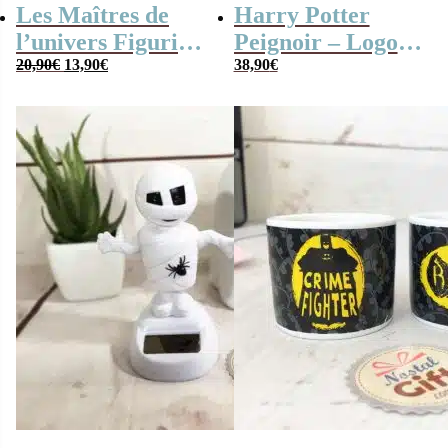
Les Maîtres de
Harry Potter
l’univers Figurine
Peignoir – Logo
Le
Le
articulée –
20,90
€
13,90
€
Poudlard
38,90
€
prix
prix
Musclor 14cm
initial
actuel
était :
est :
(Mini Bande
20,90€.
13,90€.
dessinée incluse)