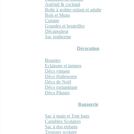
Apéritif & cocktail
Boîte à goûter enfant et adulte
Bols et Mugs
Cuisine
Gourdes et bouteilles
Décapsuleur
Sac isotherme
Décoration
Bougies
Eclairage et lampes
Déco vintage
Déco Halloween
Déco de Noël
Déco romantique
Déco Pâques
Bagagerie
Sac à main et Tote bags
Cartables Scolaires
Sac à dos enfants
Trousses scolaire