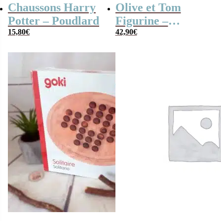
Chaussons Harry
Olive et Tom
Potter – Poudlard
Figurine –
15,80
€
capitaine Tsubasa
42,90
€
Ozoro / Olivier
Atton 17cm