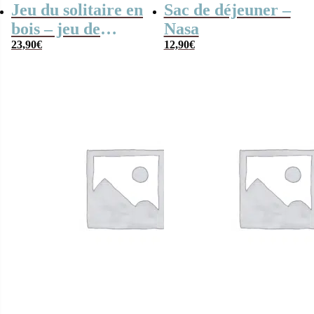
Jeu du solitaire en
Sac de déjeuner –
bois – jeu de
Nasa
23,90
€
12,90
€
société (Goki) – ∅
22 cm