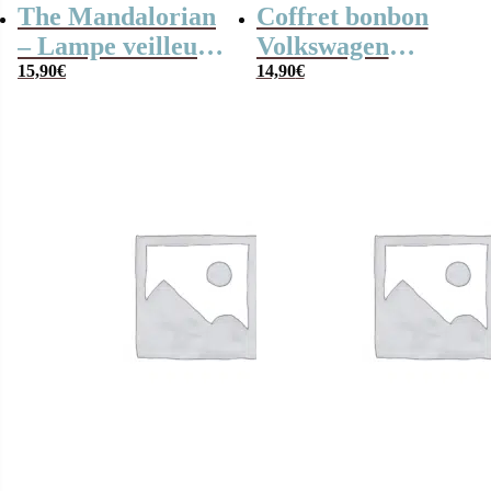
The Mandalorian
Coffret bonbon
– Lampe veilleuse
Volkswagen
– Grogu/Bébé
15,90
€
Combi en métal
14,90
€
Yoda
rempli de
soucoupe (x40)