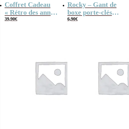
Coffret Cadeau
Rocky – Gant de
« Rétro des années
boxe porte-clés
80 » Homme
39,90
€
clip (10 cm)
6,90
€
Personnalisé