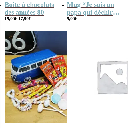
Boîte à chocolats
Mug “Je suis un
des années 80
papa qui déchire”
Le
Le
19,90
€
17,90
€
– Cadeau papa
9,90
€
prix
prix
initial
actuel
était :
est :
19,90€.
17,90€.