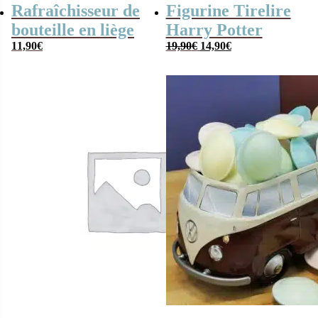
Rafraîchisseur de
Figurine Tirelire
bouteille en liège
Harry Potter
Le
Le
11,90
€
19,90
€
14,90
€
prix
prix
initial
actuel
était :
est :
19,90€.
14,90€.