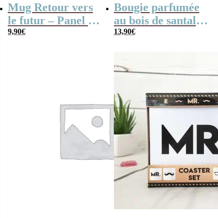
Mug Retour vers
Bougie parfumée
le futur – Panel de
au bois de santal-
contrôle
9,90
€
Domaine Rosé
13,90
€
Méridional –
Coffret en bois