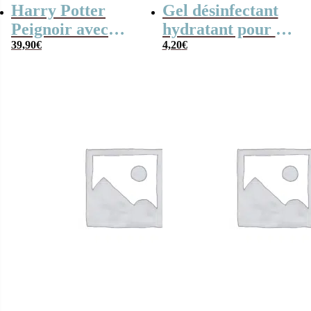
Harry Potter
Gel désinfectant
Peignoir avec
hydratant pour les
capuche – Logo
39,90
€
mains -Friends
4,20
€
Gryffondor
parfum poire