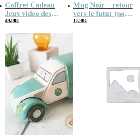
Coffret Cadeau
Mug Noir – retour
Jeux video des
vers le futur (noir
années 2000 (et sa
49,90
€
et rouge)
11,90
€
console)