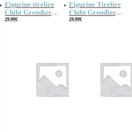
Figurine tirelire
Figurine Tirelire
Chibi Grendizer
Chibi Grendizer
debout 18 cm –
29,99
€
assis 15 cm –
29,99
€
Goldorak
Goldorak