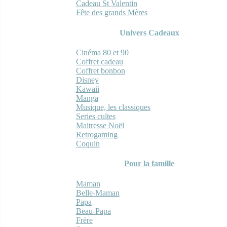
Cadeau St Valentin
Fête des grands Mères
Univers Cadeaux
Cinéma 80 et 90
Coffret cadeau
Coffret bonbon
Disney
Kawaii
Manga
Musique, les classiques
Series cultes
Maitresse Noël
Retrogaming
Coquin
Pour la famille
Maman
Belle-Maman
Papa
Beau-Papa
Frère