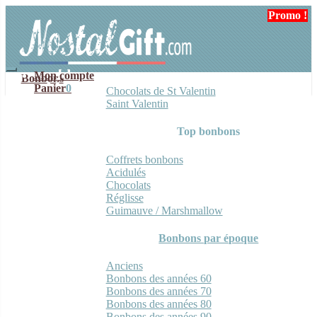
Aller
Aller
Promo !
Promo !
Promo !
Promo !
Promo !
Promo !
Promo !
à
au
la
contenu
navigation
Mon compte
Bonbons
Panier
0
Chocolats de St Valentin
Saint Valentin
Top bonbons
Coffrets bonbons
Acidulés
Chocolats
Réglisse
Guimauve / Marshmallow
Bonbons par époque
Anciens
Bonbons des années 60
Bonbons des années 70
Bonbons des années 80
Bonbons des années 90