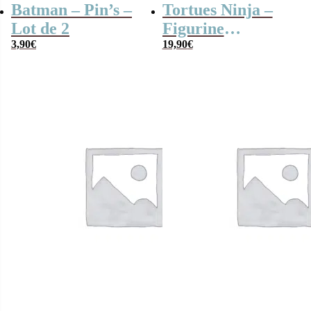
Batman – Pin’s –
Tortues Ninja –
Lot de 2
Figurine
3,90
€
Donatello 13 cm
19,90
€