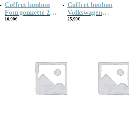
Coffret bonbon
Coffret bonbon
Fourgonnette 2
Volkswagen
CV en métal
16,90
€
Combi vert en
25,90
€
remplie de
métal rempli de
bonbons
bonbons rétros 80
traditionnels
(200g)