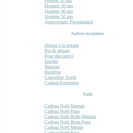
Femme 50 ans
Homme 30 ans
Homme 40 ans
Homme 50 ans
Anniversaire Personnalisé
Autres occasions
Départ à la retraite
Pot de départ
Pour dire merci
Insolite
Mariage
Baptême
Calendrier Avent
Cadeau Entreprise
Noël
Cadeau Noël Maman
Cadeau Noël Papa
Cadeau Noël Belle-Maman
Cadeau Noël Beau-Papa
Cadeau Noël Mamie
Cadeau Noël Papy