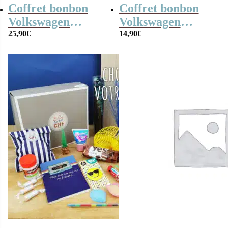
Coffret bonbon
Coffret bonbon
Volkswagen
Volkswagen
Combi en métal
25,90
€
Combi en métal
14,90
€
rempli de bonbons
rempli de
rétros 80
soucoupe (x40)