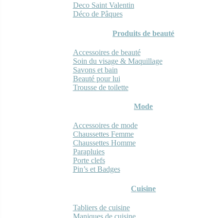
Deco Saint Valentin
Déco de Pâques
Produits de beauté
Accessoires de beauté
Soin du visage & Maquillage
Savons et bain
Beauté pour lui
Trousse de toilette
Mode
Accessoires de mode
Chaussettes Femme
Chaussettes Homme
Parapluies
Porte clefs
Pin’s et Badges
Cuisine
Tabliers de cuisine
Maniques de cuisine