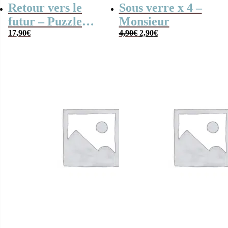
Retour vers le
Sous verre x 4 –
futur – Puzzle
Monsieur
Le
Le
1000 pièces out a
17,90
€
4,90
€
2,90
€
prix
prix
time
initial
actuel
était :
est :
4,90€.
2,90€.