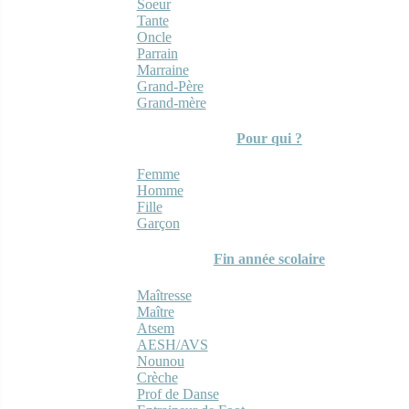
Soeur
Tante
Oncle
Parrain
Marraine
Grand-Père
Grand-mère
Pour qui ?
Femme
Homme
Fille
Garçon
Fin année scolaire
Maîtresse
Maître
Atsem
AESH/AVS
Nounou
Crèche
Prof de Danse