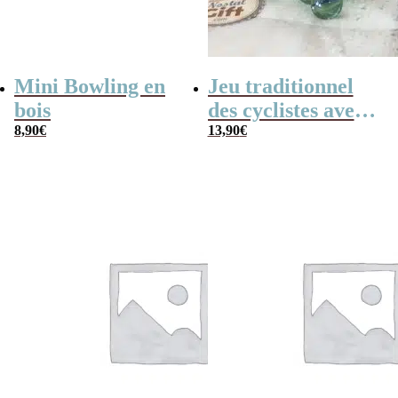
Mini Bowling en
Jeu traditionnel
bois
des cyclistes avec
8,90
€
billes – billes et
13,90
€
vélo