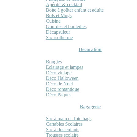
Apéritif & cocktail
Boîte à goûter enfant et adulte
Bols et Mugs
Cuisine
Gourdes et bouteilles
Décapsuleur
Sac isotherme
Décoration
Bougies
Eclairage et lampes
Déco vintage
Déco Halloween
Déco de Noël
Déco romantique
Déco Pâques
Bagagerie
Sac à main et Tote bags
Cartables Scolaires
Sac à dos enfants
Trousses scolaire