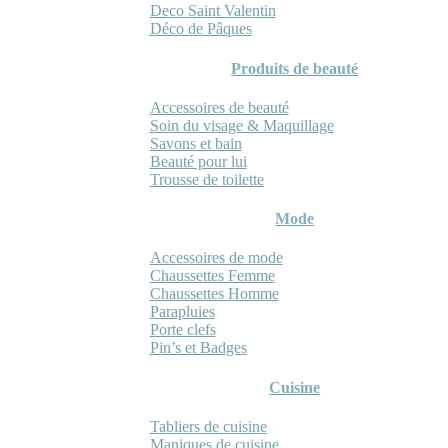
Deco Saint Valentin
Déco de Pâques
Produits de beauté
Accessoires de beauté
Soin du visage & Maquillage
Savons et bain
Beauté pour lui
Trousse de toilette
Mode
Accessoires de mode
Chaussettes Femme
Chaussettes Homme
Parapluies
Porte clefs
Pin’s et Badges
Cuisine
Tabliers de cuisine
Maniques de cuisine