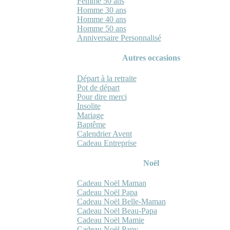
Femme 50 ans
Homme 30 ans
Homme 40 ans
Homme 50 ans
Anniversaire Personnalisé
Autres occasions
Départ à la retraite
Pot de départ
Pour dire merci
Insolite
Mariage
Baptême
Calendrier Avent
Cadeau Entreprise
Noël
Cadeau Noël Maman
Cadeau Noël Papa
Cadeau Noël Belle-Maman
Cadeau Noël Beau-Papa
Cadeau Noël Mamie
Cadeau Noël Papy