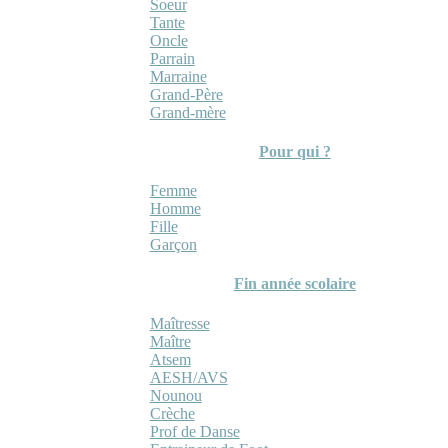
Soeur
Tante
Oncle
Parrain
Marraine
Grand-Père
Grand-mère
Pour qui ?
Femme
Homme
Fille
Garçon
Fin année scolaire
Maîtresse
Maître
Atsem
AESH/AVS
Nounou
Crèche
Prof de Danse