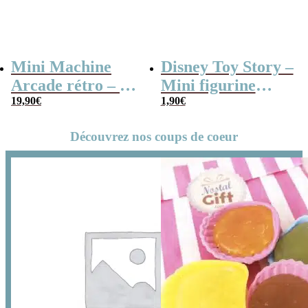
Mini Machine
Disney Toy Story –
Arcade rétro – 26
Mini figurine
jeux et 99 niveaux
19,90
€
mystère série B
1,90
€
Découvrez nos coups de coeur