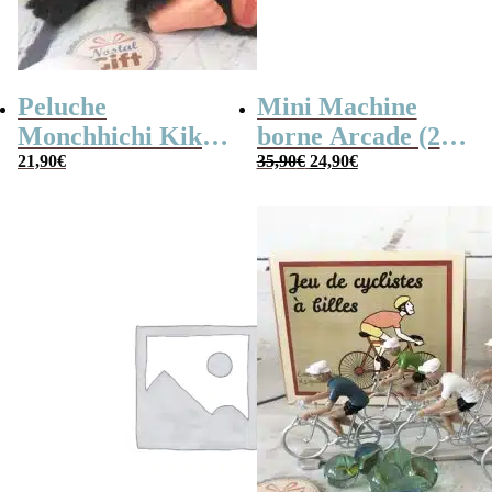
Peluche
Mini Machine
Monchhichi Kiki
borne Arcade (240
Le
Le
l’original (20 cm)
21,90
€
jeux)
35,90
€
24,90
€
prix
prix
initial
actuel
était :
est :
35,90€.
24,90€.