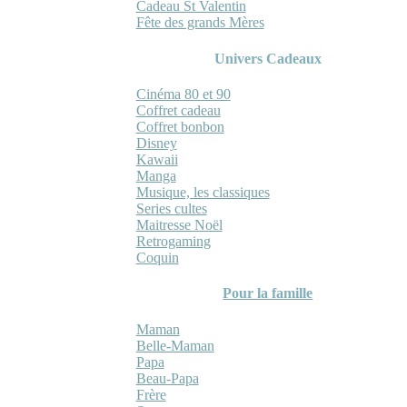
Cadeau St Valentin
Fête des grands Mères
Univers Cadeaux
Cinéma 80 et 90
Coffret cadeau
Coffret bonbon
Disney
Kawaii
Manga
Musique, les classiques
Series cultes
Maitresse Noël
Retrogaming
Coquin
Pour la famille
Maman
Belle-Maman
Papa
Beau-Papa
Frère