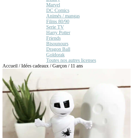
Marvel
DC Comics
Animés / mangas
Films 80/90
Serie TV
Harry Potter
Friends
Bisounours
Dragon Ball
Goldorak
Toutes nos autres licenses
Accueil
/
Idées cadeaux
/
Garçon
/
11 ans