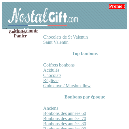
Aller
Aller
Promo !
Promo !
à
au
la
contenu
navigation
Mon compte
Bonbons
Panier
Chocolats de St Valentin
Saint Valentin
Top bonbons
Coffrets bonbons
Acidulés
Chocolats
Réglisse
Guimauve / Marshmallow
Bonbons par époque
Anciens
Bonbons des années 60
Bonbons des années 70
Bonbons des années 80
Bonbons des années 90