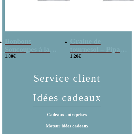
Bonbons
Graine de
Soucoupes à la
tournesol – Pipas
poudre (x20)
1,80
€
x 3
1,20
€
Service client
Idées cadeaux
Cadeaux entreprises
Moteur idées cadeaux