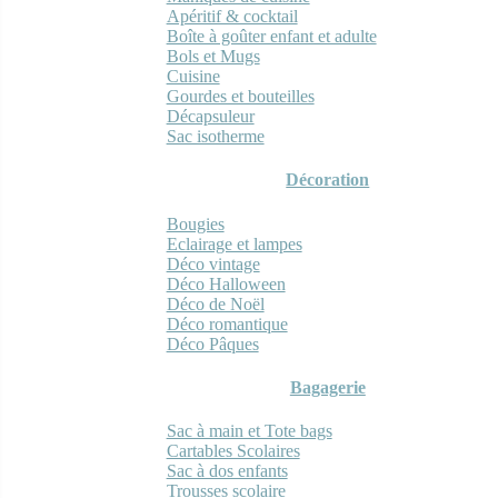
Apéritif & cocktail
Boîte à goûter enfant et adulte
Bols et Mugs
Cuisine
Gourdes et bouteilles
Décapsuleur
Sac isotherme
Décoration
Bougies
Eclairage et lampes
Déco vintage
Déco Halloween
Déco de Noël
Déco romantique
Déco Pâques
Bagagerie
Sac à main et Tote bags
Cartables Scolaires
Sac à dos enfants
Trousses scolaire