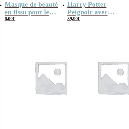
Masque de beauté
Harry Potter
en tissu pour le
Peignoir avec
visage – Batman
6,00
€
capuche – Logo
39,90
€
(DC Comics)
Gryffondor