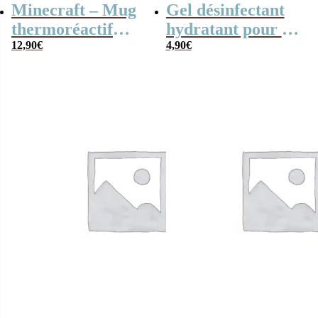
Minecraft – Mug
Gel désinfectant
thermoréactif
hydratant pour les
Creeper-
12,90
€
mains – Superman
4,90
€
changeant de
(DC Comics) –
motifs
Parfum eau