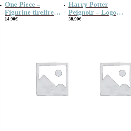
One Piece –
Harry Potter
Figurine tirelire
Peignoir – Logo
Luffy – 15 cm
14,90
€
Poudlard
38,90
€