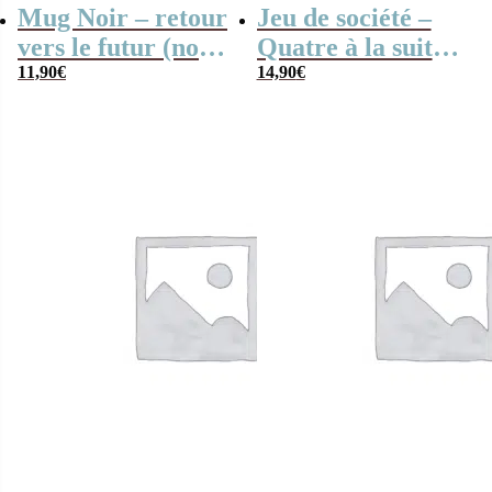
Mug Noir – retour
Jeu de société –
vers le futur (noir
Quatre à la suite
et rouge)
11,90
€
en bois
14,90
€