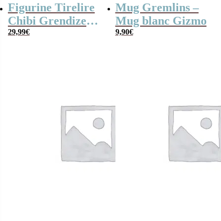
Figurine Tirelire
Mug Gremlins –
Chibi Grendizer
Mug blanc Gizmo
assis 15 cm –
29,99
€
9,90
€
Goldorak