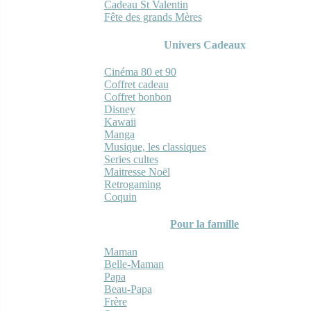
Cadeau St Valentin
Fête des grands Mères
Univers Cadeaux
Cinéma 80 et 90
Coffret cadeau
Coffret bonbon
Disney
Kawaii
Manga
Musique, les classiques
Series cultes
Maitresse Noël
Retrogaming
Coquin
Pour la famille
Maman
Belle-Maman
Papa
Beau-Papa
Frère