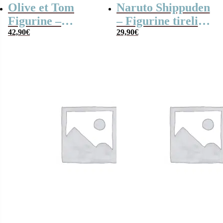
Olive et Tom
Naruto Shippuden
Figurine –
– Figurine tirelire
capitaine Tsubasa
42,90
€
Naruto – 21 cm
29,90
€
Ozoro / Olivier
Atton 17cm