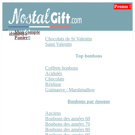
Aller
Aller
Promo !
Promo !
Promo !
Promo !
à
au
la
contenu
navigation
Mon compte
Bonbons
Panier
0
Chocolats de St Valentin
Saint Valentin
Top bonbons
Coffrets bonbons
Acidulés
Chocolats
Réglisse
Guimauve / Marshmallow
Bonbons par époque
Anciens
Bonbons des années 60
Bonbons des années 70
Bonbons des années 80
Bonbons des années 90