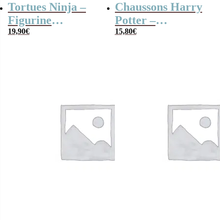
Tortues Ninja –
Chaussons Harry
Figurine
Potter –
Donatello 13 cm
19,90
€
Gryffondor taille
15,80
€
38-41 et 42-45