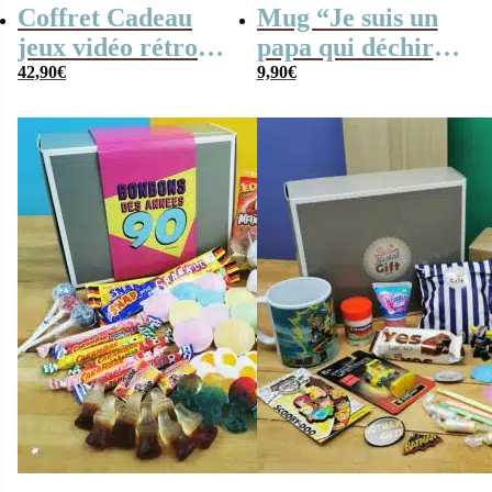
Coffret Cadeau
Mug “Je suis un
jeux vidéo rétro
papa qui déchire”
(avec sa console de
42,90
€
– Cadeau papa
9,90
€
poche retro)