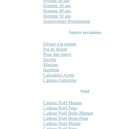
Femme 50 ans
Homme 30 ans
Homme 40 ans
Homme 50 ans
Anniversaire Personnalisé
Autres occasions
Départ à la retraite
Pot de départ
Pour dire merci
Insolite
Mariage
Baptême
Calendrier Avent
Cadeau Entreprise
Noël
Cadeau Noël Maman
Cadeau Noël Papa
Cadeau Noël Belle-Maman
Cadeau Noël Beau-Papa
Cadeau Noël Mamie
Cadeau Noël Papy