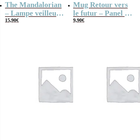
The Mandalorian
Mug Retour vers
– Lampe veilleuse
le futur – Panel de
– Grogu/Bébé
15,90
€
contrôle
9,90
€
Yoda