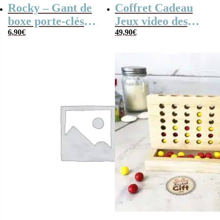
Rocky – Gant de
Coffret Cadeau
boxe porte-clés
Jeux video des
clip (10 cm)
6,90
€
années 2000 (et sa
49,90
€
console)