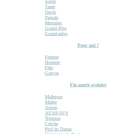
Soeur
Tante
Oncle
Parrain
Marraine
Grand-Père
Grand-mère
Pour qui ?
Femme
Homme
Fille
Garçon
Fin année scolaire
Maîtresse
Maître
Atsem
AESH/AVS
Nounou
Crèche
Prof de Danse