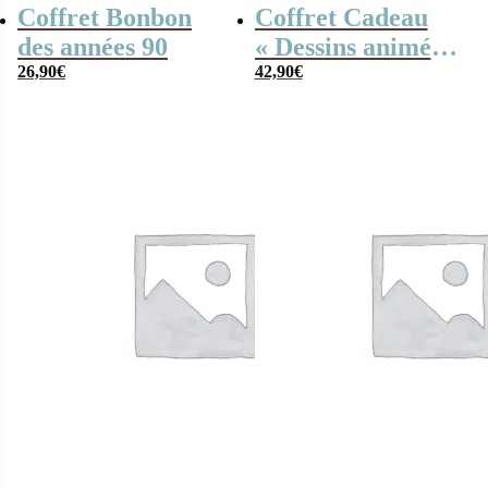
Coffret Bonbon
Coffret Cadeau
des années 90
« Dessins animés
26,90
€
des années 80 »
42,90
€