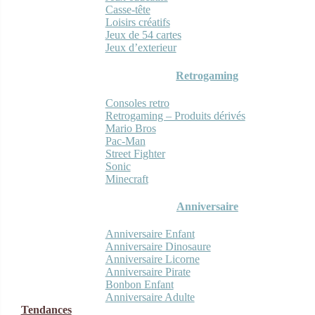
Casse-tête
Loisirs créatifs
Jeux de 54 cartes
Jeux d’exterieur
Retrogaming
Consoles retro
Retrogaming – Produits dérivés
Mario Bros
Pac-Man
Street Fighter
Sonic
Minecraft
Anniversaire
Anniversaire Enfant
Anniversaire Dinosaure
Anniversaire Licorne
Anniversaire Pirate
Bonbon Enfant
Anniversaire Adulte
Tendances