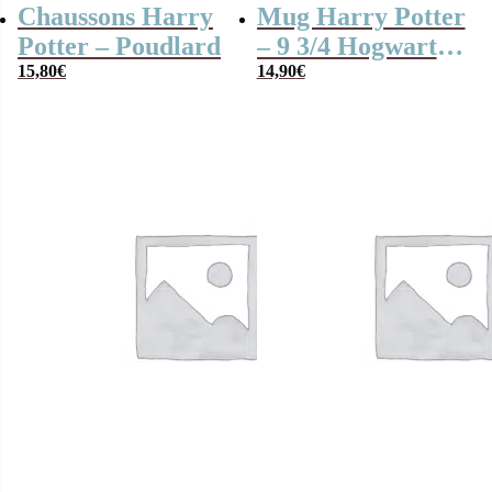
Chaussons Harry
Mug Harry Potter
Potter – Poudlard
– 9 3/4 Hogwarts
15,80
€
Express (500 ml)
14,90
€