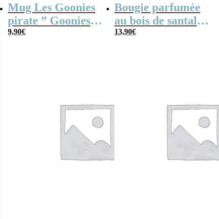
Mug Les Goonies
Bougie parfumée
pirate ” Goonies
au bois de santal-
never say die “
9,90
€
Domaine Rosé
13,90
€
Méridional –
Coffret en bois