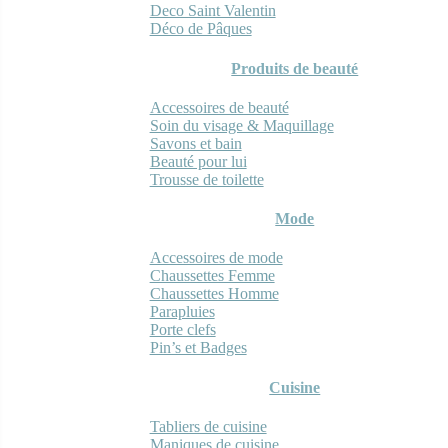
Deco Saint Valentin
Déco de Pâques
Produits de beauté
Accessoires de beauté
Soin du visage & Maquillage
Savons et bain
Beauté pour lui
Trousse de toilette
Mode
Accessoires de mode
Chaussettes Femme
Chaussettes Homme
Parapluies
Porte clefs
Pin’s et Badges
Cuisine
Tabliers de cuisine
Maniques de cuisine