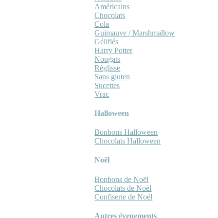
Américains
Chocolats
Cola
Guimauve / Marshmallow
Gélifiés
Harry Potter
Nougats
Réglisse
Sans gluten
Sucettes
Vrac
Halloween
Bonbons Halloween
Chocolats Halloween
Noël
Bonbons de Noël
Chocolats de Noël
Confiserie de Noël
Autres évenements