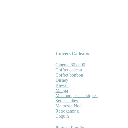
Univers Cadeaux
Cinéma 80 et 90
Coffret cadeau
Coffret bonbon
Disney
Kawaii
Manga
Musique, les classiques
Series cultes
Maitresse Noël
Retrogaming
Coquin
Pour la famille