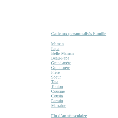
Cadeaux personnalisés Famille
Maman
Papa
Belle-Maman
Beau-Papa
Grand-mère
Grand-père
Frère
Soeur
Tata
Tonton
Cousine
Cousin
Parrain
Marraine
Fin d’année scolaire