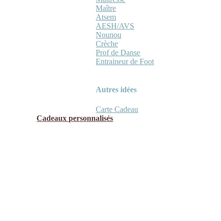
Maître
Atsem
AESH/AVS
Nounou
Crèche
Prof de Danse
Entraineur de Foot
Autres idées
Carte Cadeau
Cadeaux personnalisés