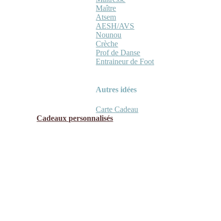
Maître
Atsem
AESH/AVS
Nounou
Crèche
Prof de Danse
Entraineur de Foot
Autres idées
Carte Cadeau
Cadeaux personnalisés