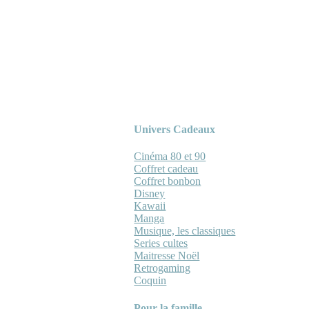
Univers Cadeaux
Cinéma 80 et 90
Coffret cadeau
Coffret bonbon
Disney
Kawaii
Manga
Musique, les classiques
Series cultes
Maitresse Noël
Retrogaming
Coquin
Pour la famille