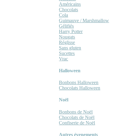
Américains
Chocolats
Cola
Guimauve / Marshmallow
Gélifiés
Harry Potter
Nougats
Réglisse
Sans gluten
Sucettes
Vrac
Halloween
Bonbons Halloween
Chocolats Halloween
Noël
Bonbons de Noël
Chocolats de Noël
Confiserie de Noël
Autres évenements