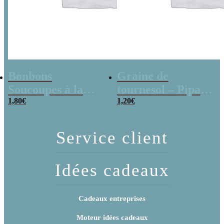
Bonbons
Graine de
Soucoupes à la
tournesol – Pipas
poudre (x20)
1,80
€
x 3
1,20
€
Service client
Idées cadeaux
Cadeaux entreprises
Moteur idées cadeaux