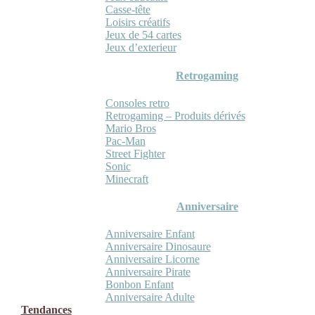
Casse-tête
Loisirs créatifs
Jeux de 54 cartes
Jeux d’exterieur
Retrogaming
Consoles retro
Retrogaming – Produits dérivés
Mario Bros
Pac-Man
Street Fighter
Sonic
Minecraft
Anniversaire
Anniversaire Enfant
Anniversaire Dinosaure
Anniversaire Licorne
Anniversaire Pirate
Bonbon Enfant
Anniversaire Adulte
Tendances