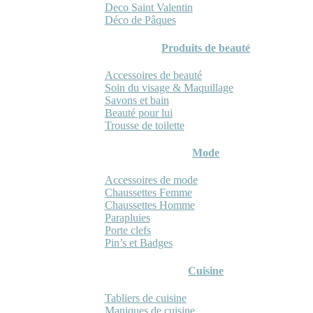
Deco Saint Valentin
Déco de Pâques
Produits de beauté
Accessoires de beauté
Soin du visage & Maquillage
Savons et bain
Beauté pour lui
Trousse de toilette
Mode
Accessoires de mode
Chaussettes Femme
Chaussettes Homme
Parapluies
Porte clefs
Pin’s et Badges
Cuisine
Tabliers de cuisine
Maniques de cuisine