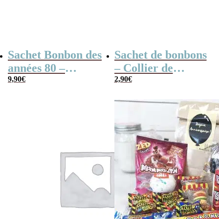
Sachet Bonbon des
Sachet de bonbons
années 80 –
– Collier de
“Anniversaire”
9,90
€
bonbons x4 & de
2,90
€
Lollies x10 –
Joyeux
Anniversaire
Pirate