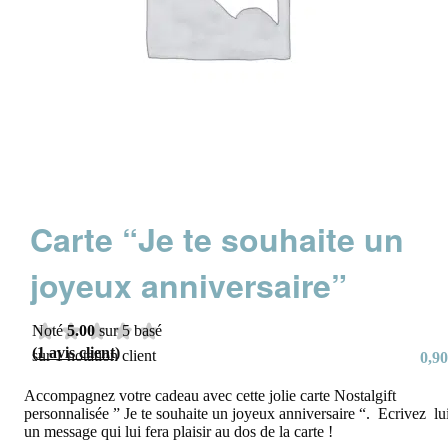
Carte “Je te souhaite un
joyeux anniversaire”
Noté
5.00
sur 5 basé
(
1
avis client)
sur
1
notation client
0,90
Accompagnez votre cadeau avec cette jolie carte Nostalgift
personnalisée ” Je te souhaite un joyeux anniversaire “. Ecrivez lu
un message qui lui fera plaisir au dos de la carte !