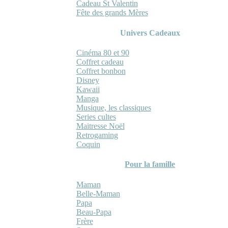
Cadeau St Valentin
Fête des grands Mères
Univers Cadeaux
Cinéma 80 et 90
Coffret cadeau
Coffret bonbon
Disney
Kawaii
Manga
Musique, les classiques
Series cultes
Maitresse Noël
Retrogaming
Coquin
Pour la famille
Maman
Belle-Maman
Papa
Beau-Papa
Frère