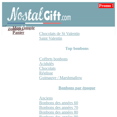
Aller
Aller
Promo !
à
au
la
contenu
navigation
Mon compte
Bonbons
Panier
Chocolats de St Valentin
Saint Valentin
Top bonbons
Coffrets bonbons
Acidulés
Chocolats
Réglisse
Guimauve / Marshmallow
Bonbons par époque
Anciens
Bonbons des années 60
Bonbons des années 70
Bonbons des années 80
Bonbons des années 90