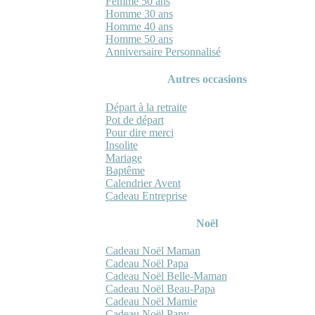
Femme 50 ans
Homme 30 ans
Homme 40 ans
Homme 50 ans
Anniversaire Personnalisé
Autres occasions
Départ à la retraite
Pot de départ
Pour dire merci
Insolite
Mariage
Baptême
Calendrier Avent
Cadeau Entreprise
Noël
Cadeau Noël Maman
Cadeau Noël Papa
Cadeau Noël Belle-Maman
Cadeau Noël Beau-Papa
Cadeau Noël Mamie
Cadeau Noël Papy