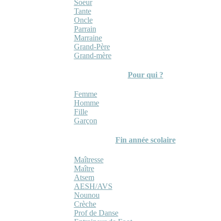
Soeur
Tante
Oncle
Parrain
Marraine
Grand-Père
Grand-mère
Pour qui ?
Femme
Homme
Fille
Garçon
Fin année scolaire
Maîtresse
Maître
Atsem
AESH/AVS
Nounou
Crèche
Prof de Danse