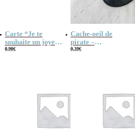
Carte “Je te
Cache-oeil de
souhaite un joyeux
pirate –
anniversaire”
0,90
€
Anniversaire
0,39
€
pirate