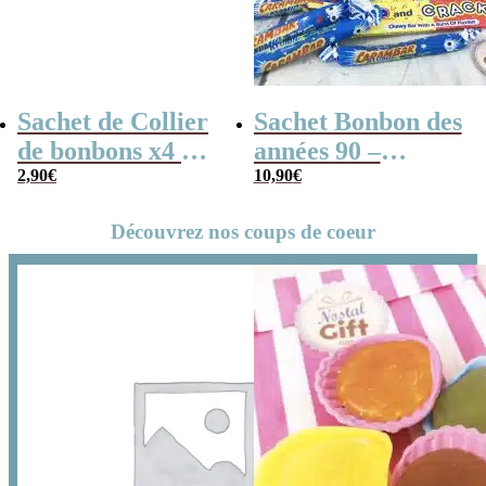
Sachet de Collier
Sachet Bonbon des
de bonbons x4 &
années 90 –
de Lollies x10 –
2,90
€
Joyeux
10,90
€
Joyeux
anniversaire !
Découvrez nos coups de coeur
Anniversaire