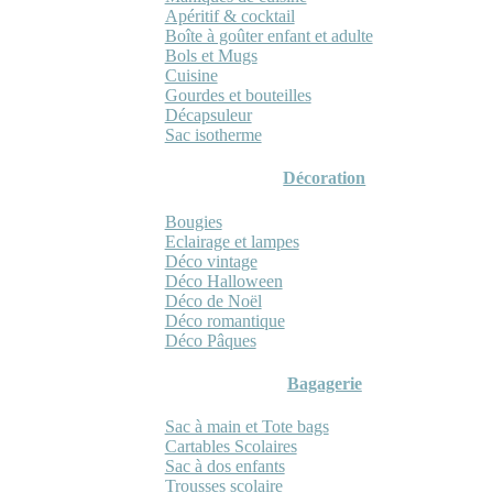
Apéritif & cocktail
Boîte à goûter enfant et adulte
Bols et Mugs
Cuisine
Gourdes et bouteilles
Décapsuleur
Sac isotherme
Décoration
Bougies
Eclairage et lampes
Déco vintage
Déco Halloween
Déco de Noël
Déco romantique
Déco Pâques
Bagagerie
Sac à main et Tote bags
Cartables Scolaires
Sac à dos enfants
Trousses scolaire